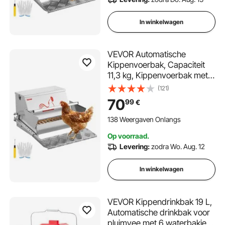
fazanten.
In winkelwagen
VEVOR Automatische
Kippenvoerbak, Capaciteit
11,3 kg, Kippenvoerbak met
Voetpedaal en
(121)
Vergrendelbaar Deksel,
70
99
€
Gegalvaniseerde Stalen
Voerbak, Voerbak voor
138 Weergaven Onlangs
Kippen, Krielkippen en
Op voorraad.
Pluimvee
Levering:
zodra Wo. Aug. 12
In winkelwagen
VEVOR Kippendrinkbak 19 L,
Automatische drinkbak voor
pluimvee met 6 waterbakjes,