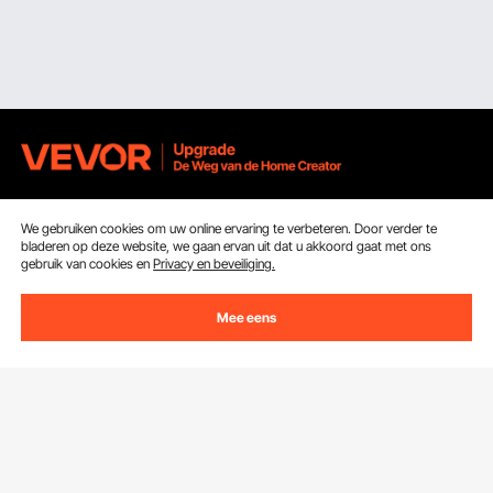
Ontvang 5 € korting als je je inschrijft voor e-mails
We gebruiken cookies om uw online ervaring te verbeteren. Door verder te
met besparingen en tips.
bladeren op deze website, we gaan ervan uit dat u akkoord gaat met ons
gebruik van cookies en
Privacy en beveiliging.
E-mailadres
Abonneren
Mee eens
Door op de knop
abonneren
te klikken, gaat u akkoord met ons
Privacy- & Cookiebeleid
.
Klantenservice