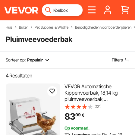
Huis
Buiten
Pet Supplies & Wildlife
Benodigdheden voor boerderijdieren
Pluimveevoederbak
Sorteer op:
Populair
Filters
4
Resultaten
VEVOR Automatische
Kippenvoerbak, 18,14 kg
pluimveevoerbak,
regenbestendige
(121)
pedaalvoerbak met
83
99
€
afsluitbaar deksel, verliesvrij,
kippenbenodigdheden voor
Op voorraad.
krielkippen, pluimvee en
Levering:
zodra Do. Aug. 13