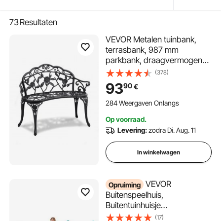
73
Resultaten
VEVOR Metalen tuinbank,
terrasbank, 987 mm
parkbank, draagvermogen
2118 kg, 3-persoons tuin- en
(378)
parkbank met rugleuning en
93
90
€
armleuningen, vintage bank
voor tuin, park, tuin, veranda
284 Weergaven Onlangs
Op voorraad.
Levering:
zodra Di. Aug. 11
In winkelwagen
VEVOR
Opruiming
Buitenspeelhuis,
Buitentuinhuisje
(Glijbaan/Basketbal/Telescoo
(17)