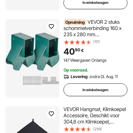
In winkelwagen
VEVOR 2 stuks
Opruiming
schommelverbinding 160 x
235 x 280 mm
schommelhoek koolstofstaal
(117)
gepoedercoat
40
90
€
wandverbinding
houtverbinding vierkant hout
147 Weergaven Onlangs
groen vierkant
Op voorraad.
schommelverbinding
Levering:
zodra Di. Aug. 11
hoekverbinding voor
tuinschommel
In winkelwagen
VEVOR Hangmat, Klimkoepel
Accessoire, Geschikt voor
304,8 cm Klimkoepel,
Draagvermogen 158 kg,
(259)