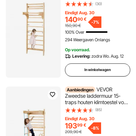
massief hout,
(30)
draagvermogen 100 kg
Eindigt Aug. 30
Indoor speeltuin Klimladder
140
90
€
Gymnastiekstang met
-
7%
150,90
€
optrekstang - Ideaal cadeau
100% Over
voor kinderen
294 Weergaven Onlangs
Op voorraad.
Levering:
zodra Wo. Aug. 12
In winkelwagen
VEVOR
Aanbiedingen
Zweedse laddermuur 15-
traps houten klimtoestel voor
binnenspeeltuinen,
(85)
draagvermogen 100 kg,
Eindigt Aug. 30
Zweedse muurladder voor
193
99
€
kinderen en volwassenen,
-
8%
209,90
€
grenenhouten wandrek,