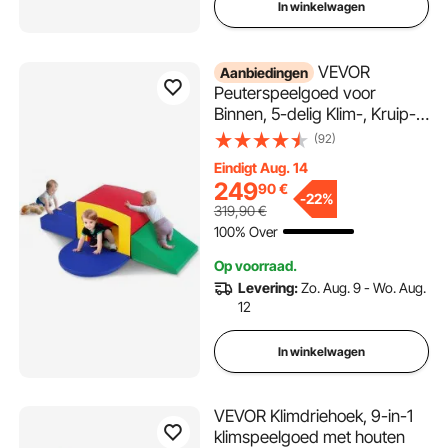
In winkelwagen
VEVOR
Aanbiedingen
Peuterspeelgoed voor
Binnen, 5-delig Klim-, Kruip-
en Tunnelspeelgoed, Schuim
(92)
Klimspeelgoed,
Eindigt Aug. 14
Tunneldoolhof voor Kinderen,
249
90
€
voor Kleuters
-
22%
319,90
€
100% Over
Op voorraad.
Levering:
Zo. Aug. 9 - Wo. Aug.
12
In winkelwagen
VEVOR Klimdriehoek, 9-in-1
klimspeelgoed met houten