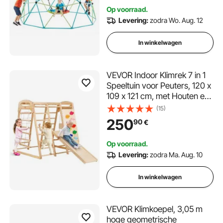
Tuinspeelplaats
Op voorraad.
Levering:
zodra Wo. Aug. 12
In winkelwagen
VEVOR Indoor Klimrek 7 in 1
Speeltuin voor Peuters, 120 x
109 x 121 cm, met Houten en
Touwladder, Netladder,
(15)
Schommel, Klimrek, Glijbaan,
250
90
€
Klimwand, Houten
Klimspeelgoed voor Kinderen
Op voorraad.
Levering:
zodra Ma. Aug. 10
In winkelwagen
VEVOR Klimkoepel, 3,05 m
hoge geometrische