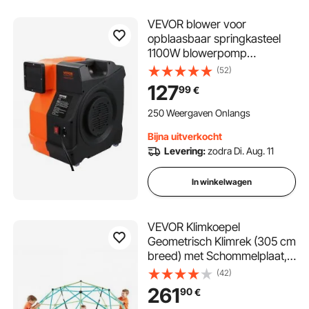
VEVOR blower voor
opblaasbaar springkasteel
1100W blowerpomp
luchtpomp 770 m³/h
(52)
127
99
€
250 Weergaven Onlangs
Bijna uitverkocht
Levering:
zodra Di. Aug. 11
In winkelwagen
VEVOR Klimkoepel
Geometrisch Klimrek (305 cm
breed) met Schommelplaat,
Draagvermogen 453 kg
(42)
Klimrek, Klimtoestel voor
261
90
€
kinderen van 3 tot 10 jaar