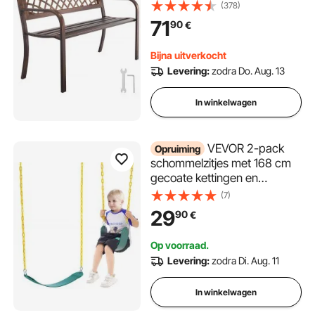
Terrasbank met metalen
(378)
frame van koolstofstaal,
71
90
€
Balkonbank met PVC-
gaaspatroon en
Bijna uitverkocht
armleuningen, Terrasbank
Levering:
zodra Do. Aug. 13
voor tuin, park, zwart
In winkelwagen
VEVOR 2-pack
Opruiming
schommelzitjes met 168 cm
gecoate kettingen en
karabijnhaken, ondersteunt
(7)
schommels tot 136 kg,
29
90
€
vervanging voor
buitenschommelset,
Op voorraad.
schommelsetaccessoires
Levering:
zodra Di. Aug. 11
voor kinderen, groen
In winkelwagen