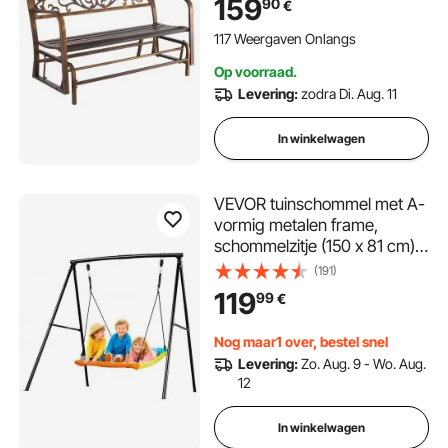
159
90
€
Balkonbank met
Armleuningen, Verandabank
117 Weergaven Onlangs
voor Tuin Park Tuin Terras,
Op voorraad.
Antiek Brons
Levering:
zodra Di. Aug. 11
In winkelwagen
VEVOR tuinschommel met A-
vormig metalen frame,
schommelzitje (150 x 81 cm),
draagvermogen tot 199,6 kg,
(191)
buitenschommelset,
119
99
€
verstevigd met
spiraalvormige grondankers,
Nog maar1 over, bestel snel
kleurrijke kinderschommel
Levering:
Zo. Aug. 9 - Wo. Aug.
12
In winkelwagen