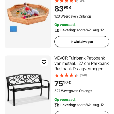
(98)
Kinderzandbak voor in de
83
90
€
Tuin, Cadeau voor Jongens &
Meisjes van 3-12 Jaar
123 Weergaven Onlangs
Op voorraad.
Levering:
zodra Wo. Aug. 12
In winkelwagen
VEVOR Tuinbank Patiobank
van metaal, 127 cm Parkbank
Rustbank Draagvermogen
250 kg, 3-persoons tuin- en
(378)
parkbank met rugleuning en
75
90
€
armleuningen, vintage bank
voor tuin, park, tuin, veranda
527 Weergaven Onlangs
Op voorraad.
Levering:
zodra Wo. Aug. 12