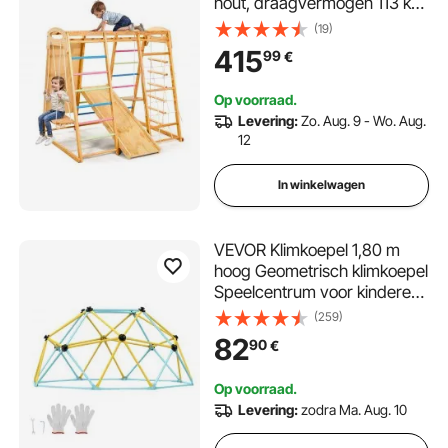
hout, draagvermogen 113 kg.
Montessori klimspeelset met
(19)
schommels/klimrek/glijbaan/h
415
99
€
outen
ladder/touwladder/klimnet/rot
Op voorraad.
s/paal/touw.
Levering:
Zo. Aug. 9 - Wo. Aug.
12
In winkelwagen
VEVOR Klimkoepel 1,80 m
hoog Geometrisch klimkoepel
Speelcentrum voor kinderen
van 3 tot 9 jaar, Klimrek 272
(259)
kg draagvermogen, met
82
90
€
klimgreep, Speeltoestel
Achtertuin Tuin
Op voorraad.
Levering:
zodra Ma. Aug. 10