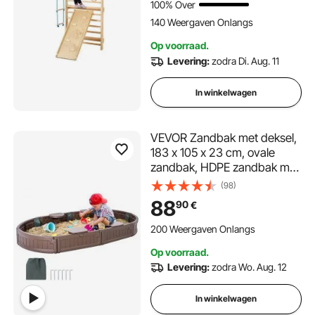
100% Over
gymnastiekmuur
140 Weergaven Onlangs
Op voorraad.
Levering:
zodra Di. Aug. 11
In winkelwagen
VEVOR Zandbak met deksel,
183 x 105 x 23 cm, ovale
zandbak, HDPE zandbak met
4 hoekbanken en vloermat,
(98)
kinderzandbak voor tuin,
88
90
€
strand, park, cadeau voor
jongens en meisjes van 3-12
200 Weergaven Onlangs
jaar, bruin
Op voorraad.
Levering:
zodra Wo. Aug. 12
In winkelwagen