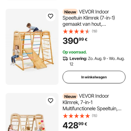
VEVOR Indoor
Nieuw
Speeltuin Klimrek (7-in-1)
gemaakt van hout,
draagvermogen 113 kg.
(19)
Montessori klimspeelset met
390
99
€
schommel/klimrek/glijbaan/ho
uten
Op voorraad.
ladder/touwladder/klimnet/rot
Levering:
Zo. Aug. 9 - Wo. Aug.
s.
12
In winkelwagen
VEVOR Indoor
Nieuw
Klimrek, 7-in-1
Multifunctionele Speeltuin,
met Houten en Touwladder,
(15)
Netladder, Schommel,
428
99
€
Klimpaal, Glijbaan, Klimwand,