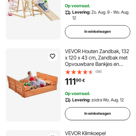
Klimspeelgoed voor Kinderen
Op voorraad.
van 2-6 Jaar
Levering:
Zo. Aug. 9 - Wo. Aug.
12
In winkelwagen
VEVOR Houten Zandbak, 132
x 120 x 43 cm, Zandbak met
Opvouwbare Bankjes en
Vloerinzetstuk, Natuurlijke
(98)
Houten Zandbak voor
111
90
€
Kinderen voor de Tuin,
Strand, Park, Cadeau voor
Op voorraad.
Jongens en Meisjes van 3-12
Levering:
zodra Wo. Aug. 12
Jaar
In winkelwagen
VEVOR Klimkoepel