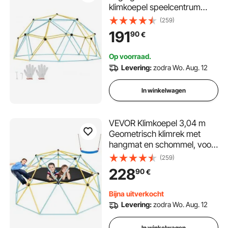
klimkoepel speelcentrum
voor kinderen van 3 tot 10
(259)
jaar, klimrek draagvermogen
191
90
€
340 kg, met klimgreep,
speeltoestel voor tuin of
Op voorraad.
achtertuin
Levering:
zodra Wo. Aug. 12
In winkelwagen
VEVOR Klimkoepel 3,04 m
Geometrisch klimrek met
hangmat en schommel, voor
kinderen van 3 tot 10 jaar,
(259)
klimrek 340 kg
228
90
€
draagvermogen, met
klimgreep, speeltoestel voor
Bijna uitverkocht
in de tuin
Levering:
zodra Wo. Aug. 12
In winkelwagen