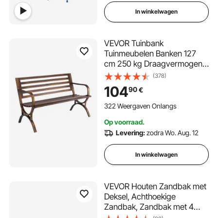
In winkelwagen
VEVOR Tuinbank
Tuinmeubelen Banken 127
cm 250 kg Draagvermogen,
Terrasbank Verandabank
(378)
met Lattenpatroon &
104
90
€
Armleuningen met Afgeronde
Randen, Balkonbank met
322 Weergaven Onlangs
Metalen Frame voor Park
Op voorraad.
Binnenplaats Antiek Brons
Levering:
zodra Wo. Aug. 12
In winkelwagen
VEVOR Houten Zandbak met
Deksel, Achthoekige
Zandbak, Zandbak met 4
Zitplaatsen & Vloermat,