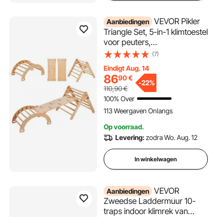
VEVOR Pikler
Aanbiedingen
Triangle Set, 5-in-1 klimtoestel
voor peuters,
binnenspeeltuin, Montessori
(7)
klimset met driehoek, helling
Eindigt Aug. 14
en boog, groot houten
86
90
€
klimrek voor peuters van 1-3
-
22%
110,90
€
jaar, houtkleur
100% Over
113 Weergaven Onlangs
Op voorraad.
Levering:
zodra Wo. Aug. 12
In winkelwagen
VEVOR
Aanbiedingen
Zweedse Laddermuur 10-
traps indoor klimrek van