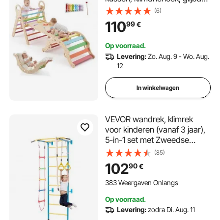
en klimboog, draagvermogen
(6)
tot 68 kg, Montessori
110
99
€
binnenspeelset voor kinderen
van 1 tot 3 jaar
Op voorraad.
Levering:
Zo. Aug. 9 - Wo. Aug.
12
In winkelwagen
VEVOR wandrek, klimrek
voor kinderen (vanaf 3 jaar),
5-in-1 set met Zweedse
ladder van koolstofstaal,
(85)
optrekstang & touwladder &
102
90
€
gymnastiekringen,
draagvermogen 100 kg,
383 Weergaven Onlangs
meerkleurig
Op voorraad.
Levering:
zodra Di. Aug. 11