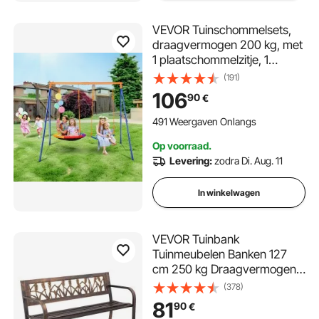
VEVOR Tuinschommelsets,
draagvermogen 200 kg, met
1 plaatschommelzitje, 1
riemschommelzitje, stevige
(191)
metalen A-frame
106
90
€
schommelstandaard en
verstelbaar touw,
491 Weergaven Onlangs
buitenschommelset voor
Op voorraad.
kinderen
Levering:
zodra Di. Aug. 11
In winkelwagen
VEVOR Tuinbank
Tuinmeubelen Banken 127
cm 250 kg Draagvermogen,
Terrasbank met Metalen
(378)
Frame Gemaakt van
81
90
€
Koolstofstaal Balkonbank met