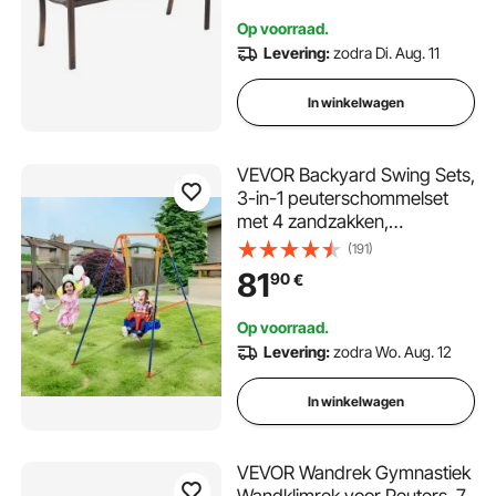
PVC Bloemenpatroon en
Op voorraad.
Armleuningen met Afgeronde
Levering:
zodra Di. Aug. 11
Randen Antiek Brons
In winkelwagen
VEVOR Backyard Swing Sets,
3-in-1 peuterschommelset
met 4 zandzakken,
opvouwbare metalen
(191)
standaard, eenvoudig te
81
90
€
monteren, binnen- en
buitenschommelset voor
Op voorraad.
kinderen van 3-6 jaar, tieners
Levering:
zodra Wo. Aug. 12
van 6-10 jaar en tieners van
10+ jaar
In winkelwagen
VEVOR Wandrek Gymnastiek