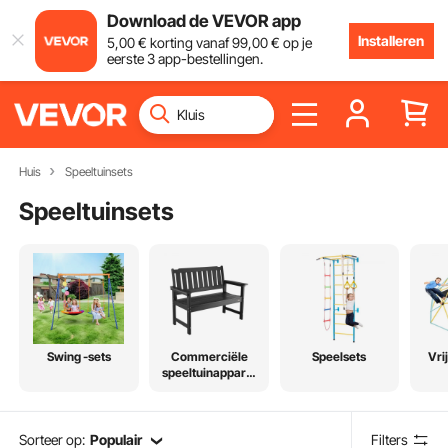
Download de VEVOR app
Installeren
5
,00
€
korting vanaf
99
,00
€
op je
eerste 3 app-bestellingen.
Huis
Speeltuinsets
Speeltuinsets
Swing -sets
Commerciële
Speelsets
Vri
speeltuinapparat
uur
Sorteer op:
Populair
Filters