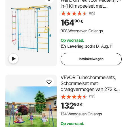
Wandklimrek voor Peuters, 7-
in-1 Klimspeelset met
Zweedse Ladder van
(85)
Koolstofstaal, Optrekstang &
164
90
€
Touwladder &
Gymnastiekringen
308 Weergaven Onlangs
Draagvermogen 100 kg
Op voorraad.
Meerkleurig
Levering:
zodra Di. Aug. 11
In winkelwagen
VEVOR Tuinschommelsets,
Schommelset met
draagvermogen van 272 kg,
met 1 plaatschommelzitje, 2
(191)
schommelzitjes met riemen,
132
90
€
Stevige metalen A-frame
schommelstandaard en
124 Weergaven Onlangs
verstelbaar touw,
Op voorraad.
Buitenschommelset voor