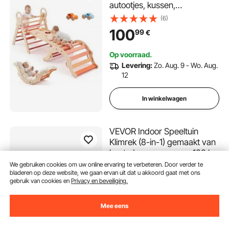
autootjes, kussen,
klimdriehoek, glijbaan en
(6)
klimboog, tot 68 kg,
100
99
€
Montessori binnenspeelset
voor kinderen van 1 tot 3 jaar,
Op voorraad.
oranje
Levering:
Zo. Aug. 9 - Wo. Aug.
12
In winkelwagen
VEVOR Indoor Speeltuin
Klimrek (8-in-1) gemaakt van
hout, draagvermogen 100 kg.
Montessori klimspeelgoedset
We gebruiken cookies om uw online ervaring te verbeteren. Door verder te
(19)
bladeren op deze website, we gaan ervan uit dat u akkoord gaat met ons
met
480
99
€
gebruik van cookies en
Privacy en beveiliging.
schommels/klimrek/glijbanen/
houten
Op voorraad.
ladder/touwladder/klimnet/pa
Mee eens
Levering:
Zo. Aug. 9 - Wo. Aug.
al.
12