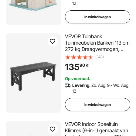
12
In winkelwagen
VEVOR Tuinbank
Tuinmeubelen Banken 113 cm
272 kg Draagvermogen,
Weerbestendige
(378)
verandabank met
135
90
€
verstelbare voetkussens en
dikke poten, Kunststof
Op voorraad.
terrasbank voor tuin, park,
Levering:
Zo. Aug. 9 - Wo. Aug.
veranda, zwart
12
In winkelwagen
VEVOR Indoor Speeltuin
Klimrek (9-in-1) gemaakt van