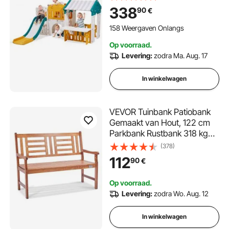
p/Stuurwiel/Kruiptunnel/Uitve
338
90
€
rkoopvenster)
Kinderspeelhuis voor peuters
158 Weergaven Onlangs
vanaf 1 jaar, Kinderhuis van
Op voorraad.
HDPE-kunststof
Levering:
zodra Ma. Aug. 17
In winkelwagen
VEVOR Tuinbank Patiobank
Gemaakt van Hout, 122 cm
Parkbank Rustbank 318 kg
Draagvermogen, 3-persoons
(378)
tuin- en parkbank met
112
90
€
rugleuning en armleuningen,
vintage bank voor tuin, park,
Op voorraad.
tuin, veranda etc.
Levering:
zodra Wo. Aug. 12
In winkelwagen