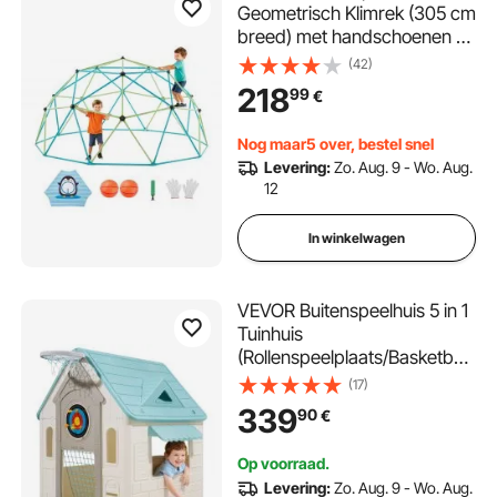
Geometrisch Klimrek (305 cm
breed) met handschoenen en
2 basketballen,
(42)
draagvermogen 453 kg
218
99
€
Klimrek, klimuitrusting voor
kinderen van 3 tot 10 jaar
Nog maar5 over, bestel snel
Tuinspeelgoed
Levering:
Zo. Aug. 9 - Wo. Aug.
12
In winkelwagen
VEVOR Buitenspeelhuis 5 in 1
Tuinhuis
(Rollenspeelplaats/Basketbal/
Darts/Voetbal/Ringwerpen)
(17)
Kinderspeelhuis met
339
90
€
praktische deur, glijbaan en
raam voor peuters vanaf 2
Op voorraad.
jaar
Levering:
Zo. Aug. 9 - Wo. Aug.