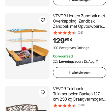
VEVOR Houten Zandbak met
Overkapping, Zandbak,
Zandbak met Opvouwbare
Bankjes en Vloerinzetstuk,
(98)
Natuurlijke Houten Zandbak
129
90
€
voor Kinderen voor de Tuin,
Cadeau voor Kinderen van
100 Weergaven Onlangs
3-12 Jaar
Op voorraad.
Levering:
zodra Di. Aug. 11
In winkelwagen
VEVOR Tuinbank
Tuinmeubelen Banken 127
cm 250 kg Draagvermogen,
Terrasbank met Metalen
(378)
Frame van Koolstofstaal,