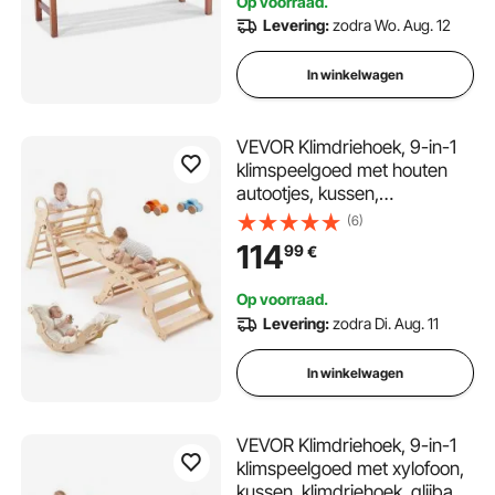
Op voorraad.
erf, veranda etc.
Levering:
zodra Wo. Aug. 12
In winkelwagen
VEVOR Klimdriehoek, 9-in-1
klimspeelgoed met houten
autootjes, kussen,
klimdriehoek, glijbaan en
(6)
klimboog, draagvermogen
114
99
€
tot 68 kg, Montessori
binnenspeelset voor kinderen
Op voorraad.
van 1 tot 3 jaar.
Levering:
zodra Di. Aug. 11
In winkelwagen
VEVOR Klimdriehoek, 9-in-1
klimspeelgoed met xylofoon,
kussen, klimdriehoek, glijbaan