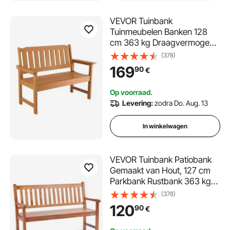
VEVOR Tuinbank
Tuinmeubelen Banken 128
cm 363 kg Draagvermogen
voor 2-3 personen,
(378)
Weerbestendig kunststof
169
90
€
frame met rugleuning en
brede armleuningen,
Op voorraad.
Patiobank voor tuin, park,
Levering:
zodra Do. Aug. 13
tuin, houtkleur
In winkelwagen
VEVOR Tuinbank Patiobank
Gemaakt van Hout, 127 cm
Parkbank Rustbank 363 kg
Draagvermogen, 3-persoons
(378)
tuin- en parkbank met
120
90
€
rugleuning en armleuningen,
vintage bank voor tuin, park,