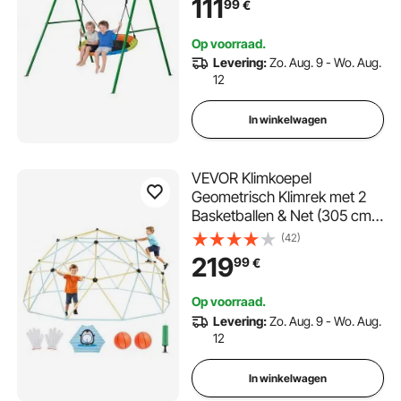
111
99
€
buitenschommelset,
verstevigd met
Op voorraad.
spiraalvormige grondankers,
Levering:
Zo. Aug. 9 - Wo. Aug.
kleurrijke schotelschommel
12
In winkelwagen
VEVOR Klimkoepel
Geometrisch Klimrek met 2
Basketballen & Net (305 cm),
Draagvermogen 453 kg
(42)
Klimrek, Klimuitrusting voor
219
99
€
Kinderen van 3 tot 10 Jaar
Tuinspeelplaats
Op voorraad.
Levering:
Zo. Aug. 9 - Wo. Aug.
12
In winkelwagen