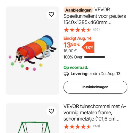
VEVOR
Aanbiedingen
Speeltunneltent voor peuters
1540x1385x460mm
Kleurrijke pop-up
(92)
rupskruiptunnel, opvouwbaar
Eindigt Aug. 14
cadeau voor jongens en
13
90
€
meisjes, kruiptunnel voor
-
18%
16,90
€
binnen- en buitengebruik,
100% Over
veelkleurig
Op voorraad.
Levering:
zodra Do. Aug. 13
In winkelwagen
VEVOR tuinschommel met A-
vormig metalen frame,
schommelzitje (101,6 cm
hoog), draagvermogen tot
(191)
199,6 kg,