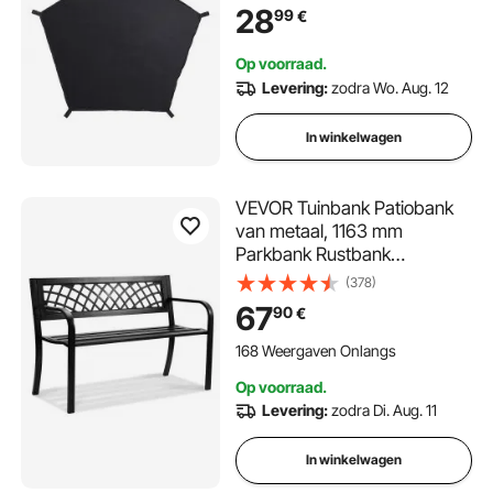
Buiten Klimrek Hangmat
28
99
€
(Alleen Hangmat)
Op voorraad.
Levering:
zodra Wo. Aug. 12
In winkelwagen
VEVOR Tuinbank Patiobank
van metaal, 1163 mm
Parkbank Rustbank
Draagvermogen 218 kg, 3-
(378)
persoons tuin- en parkbank
67
90
€
met rugleuning en
armleuningen, vintage bank
168 Weergaven Onlangs
voor tuin, park, tuin, veranda
Op voorraad.
Levering:
zodra Di. Aug. 11
In winkelwagen