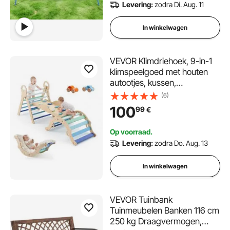
Levering:
zodra Di. Aug. 11
kinderen
In winkelwagen
VEVOR Klimdriehoek, 9-in-1
klimspeelgoed met houten
autootjes, kussen,
klimdriehoek, glijbaan en
(6)
klimboog, tot 68 kg,
100
99
€
Montessori binnenspeelset
voor kinderen van 1 tot 3 jaar,
Op voorraad.
blauw
Levering:
zodra Do. Aug. 13
In winkelwagen
VEVOR Tuinbank
Tuinmeubelen Banken 116 cm
250 kg Draagvermogen,