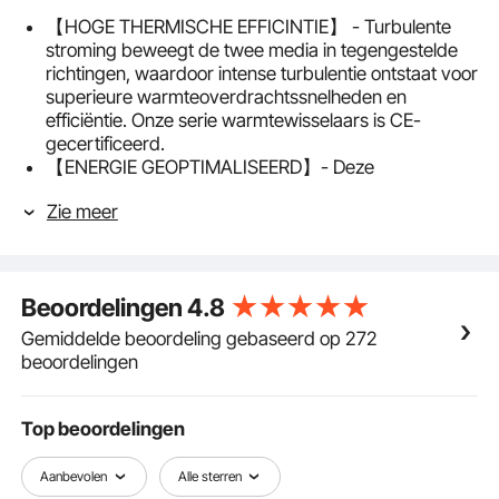
【HOGE THERMISCHE EFFICINTIE】 - Turbulente
stroming beweegt de twee media in tegengestelde
richtingen, waardoor intense turbulentie ontstaat voor
superieure warmteoverdrachtssnelheden en
efficiëntie. Onze serie warmtewisselaars is CE-
gecertificeerd.
【ENERGIE GEOPTIMALISEERD】- Deze
roestvrijstalen warmtewisselaar kan water tot de
Zie meer
vooraf ingestelde temperatuur verwarmen, wat zeer
energiebesparend is zonder stroomverbruik en
zonder zuurstofverbruik.
【RUGGED CONSTRUCTIE】- Deze 60
Beoordelingen
4.8
platenwarmtewisselaar is voorzien van 316L
roestvrijstalen platen die aan de randen en matrix van
Gemiddelde beoordeling gebaseerd op 272
contactpunten aan elkaar zijn gesoldeerd om een
beoordelingen
betrouwbaar en robuust onderdeel te vormen dat
een duurzaam, integraal onderdeel vormt dat
bestand is tegen hoge druk en bestand is tegen hoge
Top beoordelingen
temperaturen . Vier verdikte BSP FPT-poorten voor
eenvoudigere installatie.
Aanbevolen
Alle sterren
【COMPACT ONTWERP】 - Het golfplaatontwerp