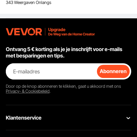
343 Weergaven Onlangs
3,0 MPa,
warmtewisselaar
verwarming
Ontvang 5 € korting als je je inschrijft voor e-mails
met besparingen en tips.
Speciale FB-poorten
Vier verdikte 1/2" BSP FPT-poorten voor eenvoudigere installatie.
E-mailadres
Abonneren
Door op de knop
abonneren
te klikken, gaat u akkoord met ons
Privacy- & Cookiebeleid
.
Klantenservice
Neem contact op