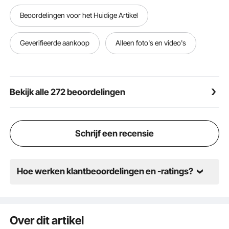
van deze platenkoeler zorgt voor een aanzienlijk
Beoordelingen voor het Huidige Artikel
kleinere constructie en voetafdruk met gelijkwaardige
of betere prestaties in vergelijking met andere
warmteoverdrachtapparaten - wat resulteert in een
Geverifieerde aankoop
Alleen foto's en video's
aanzienlijke ruimtebesparing.
【BREDE TOEPASSING】- Deze warmtewisselaar
biedt het hoogste niveau van thermische efficiëntie
en duurzaamheid in een compacte en lichtgewicht
Bekijk alle 272 beoordelingen
unit, ideaal voor industriële oliekoeling,
koelmiddelverdampers en condensors, en
residentiële en commerciële HVAC hydraulische
systemen.
Schrijf een recensie
Hoe werken klantbeoordelingen en -ratings?
Over dit artikel