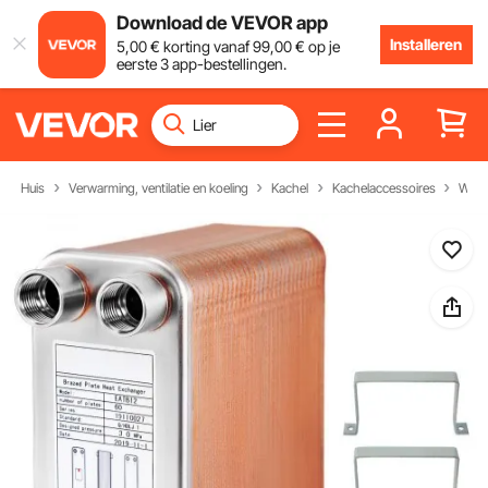
Download de VEVOR app
Installeren
5
,00
€
korting vanaf
99
,00
€
op je
eerste 3 app-bestellingen.
Huis
Verwarming, ventilatie en koeling
Kachel
Kachelaccessoires
Warm