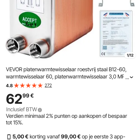
1/12
VEVOR platenwarmtewisselaar roestvrij staal B12-60,
warmtewisselaar 60, platenwarmtewisselaar 3,0 MPa,
...
warmtewisselaar verwarming
272
4.8
62
99
€
Inclusief BTW
Verdien minimaal
2%
punten op aankopen of bespaar
tot
15%
.
5
,00
€
korting vanaf
99
,00
€
op je eerste 3 app-