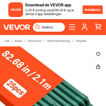
Download de VEVOR app
Installeren
5
,00
€
korting vanaf
99
,00
€
op je
eerste 3 app-bestellingen.
Huis
Buiten
Tuincentrum
Plantondersteuning
Tuinpalen