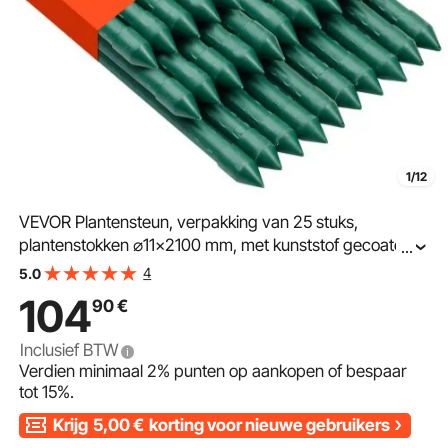
1/12
VEVOR Plantensteun, verpakking van 25 stuks,
plantenstokken ⌀11x2100 mm, met kunststof gecoate
...
metalen tomatenstokken, plantensteun met puntig
4
5.0
uiteinde en antislipnoppen voor het kweken van
104
90
€
klimplanten en groenten
Inclusief BTW
Verdien minimaal
2%
punten op aankopen of bespaar
tot
15%
.
Krijg
5,00
€
korting voor nieuwe gebruikers