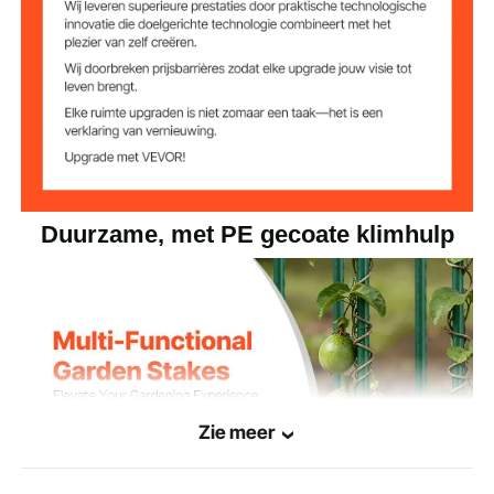
Ø0,43 x 82,68 inch / Ø11 x
Productafmetinge
n
2100 mm
Duurzame, met PE gecoate klimhulp
Zie meer