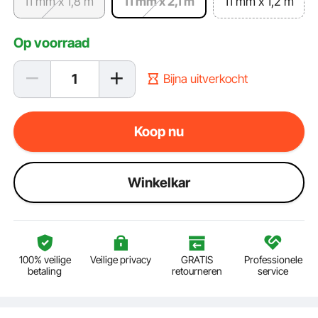
11 mm x 1,8 m
11 mm x 2,1 m
11 mm x 1,2 m
Op voorraad
Bijna uitverkocht
Koop nu
Winkelkar
100% veilige
Veilige privacy
GRATIS
Professionele
betaling
retourneren
service