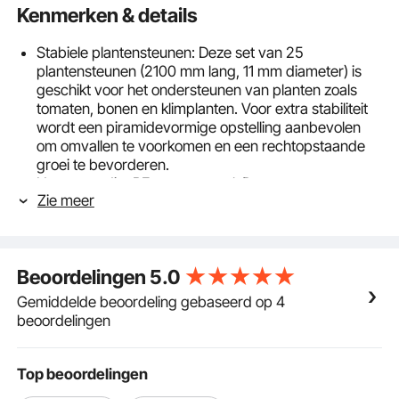
Kenmerken & details
Stabiele plantensteunen: Deze set van 25
plantensteunen (2100 mm lang, 11 mm diameter) is
geschikt voor het ondersteunen van planten zoals
tomaten, bonen en klimplanten. Voor extra stabiliteit
wordt een piramidevormige opstelling aanbevolen
om omvallen te voorkomen en een rechtopstaande
groei te bevorderen.
Hoogwaardig, PE-gecoat staal: Deze
Zie meer
tomatenstokken, gemaakt van zeer sterke, PE-
gecoate metalen buizen, zijn bijzonder duurzaam en
drukbestendig. De zon- en weerbestendige PE-
coating voorkomt verkleuring, scheuren en
Beoordelingen
5.0
vervorming, waardoor een lange levensduur
buitenshuis gegarandeerd is.
Gemiddelde beoordeling gebaseerd op 4
Eenvoudig in gebruik: geen ingewikkeld gereedschap
beoordelingen
nodig. Deze plantenstokken hebben een puntige
uiteinde voor eenvoudige plaatsing in de grond en
een stevige verankering. De antislipnoppen
Top beoordelingen
verbeteren de grip, waardoor planten er op