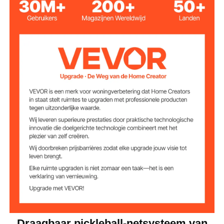
7,98 kg
Productgewicht
6720 x 730 x 945 mm / 265
Productafmetinge
n (LxBxH)
x 29 x 37 inch
Draagbaar pickleball-netsysteem van