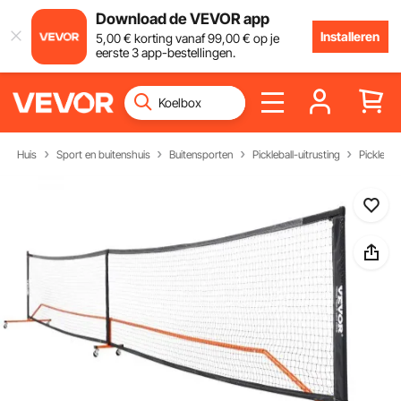
Download de VEVOR app
Installeren
5
,00
€
korting vanaf
99
,00
€
op je
eerste 3 app-bestellingen.
Huis
Sport en buitenshuis
Buitensporten
Pickleball-uitrusting
Picklebal