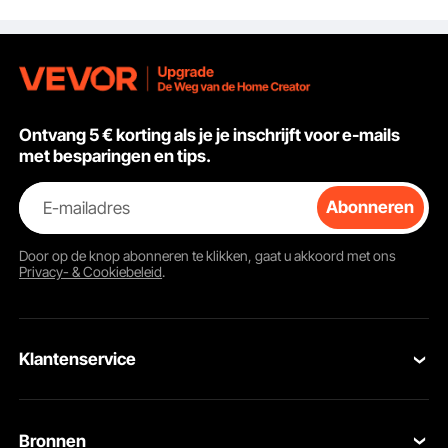
365,76 cm snoer
flens vervangende
opslag van 
motor
zuurstof
Ontvang 5 € korting als je je inschrijft voor e-mails
met besparingen en tips.
E-mailadres
Abonneren
Door op de knop
abonneren
te klikken, gaat u akkoord met ons
Privacy- & Cookiebeleid
.
Het net heeft kleine gaasgaten met PE-gaas voor een sterke verdediging. Het is
bestand tegen sterke schokken en weersomstandigheden buitenshuis
Klantenservice
Neem contact op
Bronnen