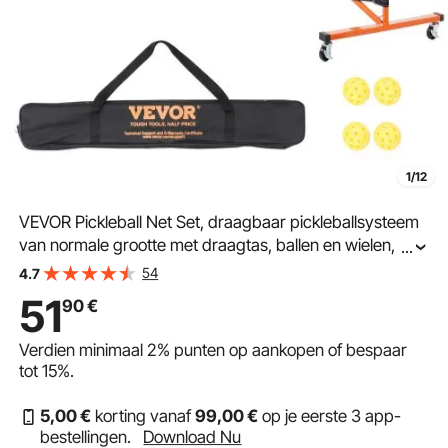
1/12
VEVOR Pickleball Net Set, draagbaar pickleballsysteem
van normale grootte met draagtas, ballen en wielen,
...
weerbestendig, stevig metalen frame en sterk PE-net
54
4.7
6720x730x945mm
51
90
€
Verdien minimaal
2%
punten op aankopen of bespaar
tot
15%
.
5
,00
€
korting vanaf
99
,00
€
op je eerste 3 app-
bestellingen.
Download Nu