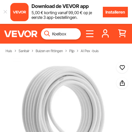
Download de VEVOR app
Installeren
5
,00
€
korting vanaf
99
,00
€
op je
eerste 3 app-bestellingen.
Huis
Sanitair
Buizen en fittingen
Pijp
Al Pex -buis