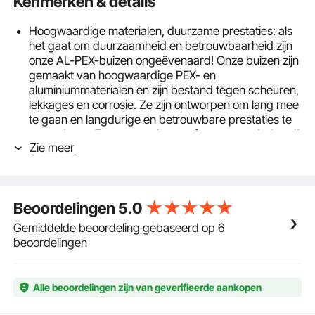
Kenmerken & details
Hoogwaardige materialen, duurzame prestaties: als
het gaat om duurzaamheid en betrouwbaarheid zijn
onze AL-PEX-buizen ongeëvenaard! Onze buizen zijn
gemaakt van hoogwaardige PEX- en
aluminiummaterialen en zijn bestand tegen scheuren,
lekkages en corrosie. Ze zijn ontworpen om lang mee
te gaan en langdurige en betrouwbare prestaties te
garanderen. Zeg vaarwel tegen frequent onderhoud!
Zie meer
Ongeëvenaarde compatibiliteit en
weerbestendigheid: Met een compatibiliteitsbereik
van -40 °F tot 203 °F (-40 °C tot 95 °C) zijn onze AL-
PEX-slangen bestand tegen extreme temperaturen,
Beoordelingen
5.0
waardoor veilig gebruik in zowel verzengende hitte
als ijzige omstandigheden wordt gegarandeerd
Gemiddelde beoordeling gebaseerd op 6
Koud. Ze kunnen eenvoudig worden geïnstalleerd
beoordelingen
met behulp van verschillende verbindingssystemen
en zijn daarom geschikt voor een breed scala aan
residentiële en industriële toepassingen. Onze
Alle beoordelingen zijn van geverifieerde aankopen
leidingen zijn corrosiebestendig en leveren
consistente en betrouwbare prestaties.