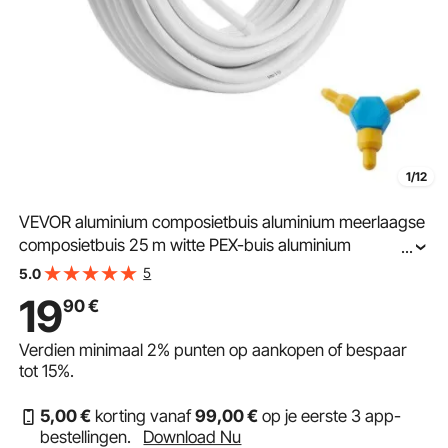
1/12
VEVOR aluminium composietbuis aluminium meerlaagse
composietbuis 25 m witte PEX-buis aluminium
...
meerlaagse composietbuis MV-buis meerlaagse buis
5
5.0
ideaal voor vloerverwarming en radiatoraansluiting
19
90
€
aluminium composietbuis
Verdien minimaal
2%
punten op aankopen of bespaar
tot
15%
.
5
,00
€
korting vanaf
99
,00
€
op je eerste 3 app-
bestellingen.
Download Nu