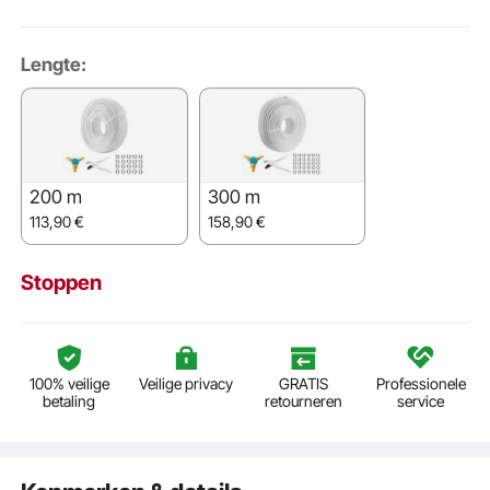
Lengte:
200 m
300 m
113,90
€
158,90
€
Stoppen
100% veilige
Veilige privacy
GRATIS
Professionele
betaling
retourneren
service