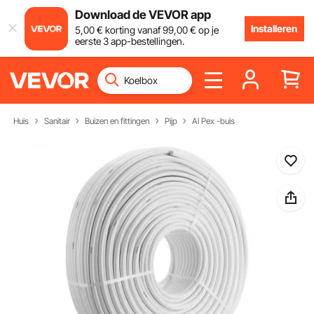
Download de VEVOR app
Installeren
5
,00
€
korting vanaf
99
,00
€
op je
eerste 3 app-bestellingen.
Huis
Sanitair
Buizen en fittingen
Pijp
Al Pex -buis