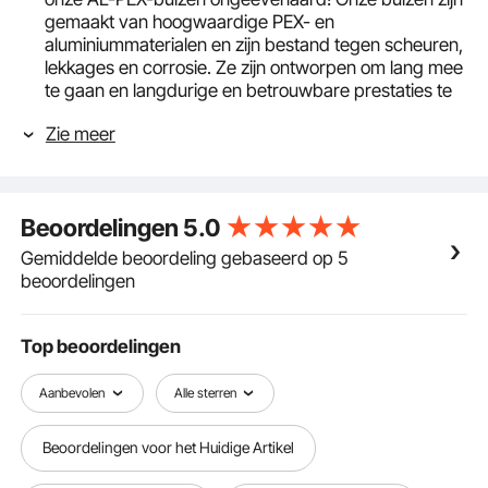
gemaakt van hoogwaardige PEX- en
aluminiummaterialen en zijn bestand tegen scheuren,
lekkages en corrosie. Ze zijn ontworpen om lang mee
te gaan en langdurige en betrouwbare prestaties te
garanderen. Zeg vaarwel tegen frequent onderhoud!
Zie meer
Ongeëvenaarde compatibiliteit en
weerbestendigheid: Met een compatibiliteitsbereik
van -40 °C tot 95 °C (-40 °F tot 203 °F) zijn onze AL-
PEX-slangen bestand tegen extreme temperaturen,
Beoordelingen
5.0
waardoor veilig gebruik in zowel verzengende hitte
als vrieskou wordt gegarandeerd. Ze kunnen
Gemiddelde beoordeling gebaseerd op 5
eenvoudig worden geïnstalleerd met behulp van
beoordelingen
verschillende verbindingssystemen en zijn daarom
geschikt voor een breed scala aan residentiële en
industriële toepassingen. Onze leidingen zijn
Top beoordelingen
corrosiebestendig en leveren consistente en
betrouwbare prestaties.
Aanbevolen
Alle sterren
Probleemloze verwerking op elk oppervlak: onze AL-
PEX-buis met een buitendiameter van 5/8" (16 mm)
Beoordelingen voor het Huidige Artikel
en een wanddikte van 0,08" (2 mm) heeft een
uitzonderlijke buigradius en een gladde binnenwand