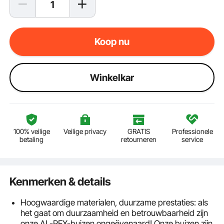
Koop nu
Winkelkar
100% veilige
Veilige privacy
GRATIS
Professionele
betaling
retourneren
service
Kenmerken & details
Hoogwaardige materialen, duurzame prestaties: als
het gaat om duurzaamheid en betrouwbaarheid zijn
onze AL-PEX-buizen ongeëvenaard! Onze buizen zijn