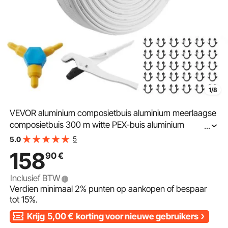
1/8
VEVOR aluminium composietbuis aluminium meerlaagse
composietbuis 300 m witte PEX-buis aluminium
...
meerlaagse composietbuis MV-buis meerlaagse buis
5
5.0
ideaal voor vloerverwarming en radiatoraansluiting
158
90
€
aluminium composietbuis
Inclusief BTW
Verdien minimaal
2%
punten op aankopen of bespaar
tot
15%
.
Krijg
5,00
€
korting voor nieuwe gebruikers