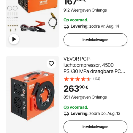
167
inclusief 8 mm
hogedrukslang met
912 Weergaven Onlangs
snelkoppeling Accuklemmen
Op voorraad.
Filterkatoen Luchtgeweer
Levering:
zodra Vr. Aug. 14
In winkelwagen
VEVOR PCP-
luchtcompressor, 4500
PSI/30 MPa draagbare PCP-
luchtbukscompressor -
(174)
ingebouwd water- en
263
90
€
ventilatorkoelsysteem, auto-
stop DC12V/AC230V
851 Weergaven Onlangs
paintball-tankcompressor
Op voorraad.
voor luchtbuks, duikfles
Levering:
zodra Do. Aug. 13
In winkelwagen