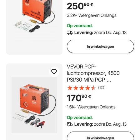
bar/30 MPa met ingebouwde
250
90
€
ventilator, automatische stop
103 in Winkelwagen
| Olievrije
3.2K+ Weergaven Onlangs
paintballtankcompressor
103 in Winkelwagen
Op voorraad.
voor luchtbuks, duikfles
3.2K+ Weergaven Onlangs
Levering:
zodra Do. Aug. 13
In winkelwagen
VEVOR PCP-
luchtcompressor, 4500
PSI/30 MPa PCP-
luchtbukscompressor met
(174)
ingebouwde omvormer en
170
90
€
ventilatorkoelsysteem, Auto-
Stop DC12V/AC230V
1.6K+ Weergaven Onlangs
Paintball-tankcompressor
Op voorraad.
voor luchtbuks, duikfles
Levering:
zodra Do. Aug. 13
In winkelwagen