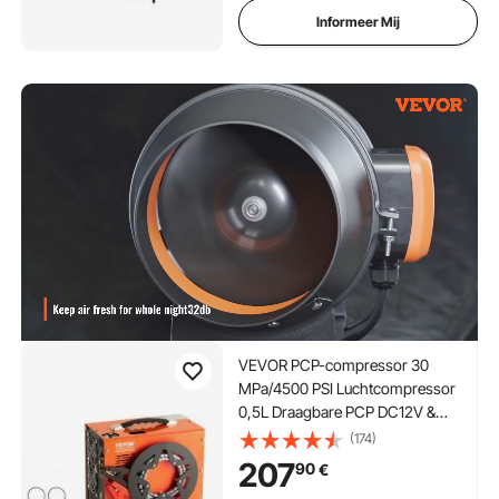
handmatige stop voor
Informeer Mij
luchtgeweren,
paintballgeweren en
duikflessen.
VEVOR PCP-compressor 30
MPa/4500 PSI Luchtcompressor
0,5L Draagbare PCP DC12V &
AC120V Compressor 25 min.
(174)
bedrijfscyclus Luchtpomp 600W
207
90
€
Hoogvermogenomvormer