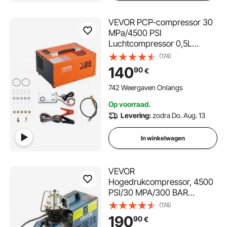
VEVOR PCP-compressor 30
MPa/4500 PSI
Luchtcompressor 0,5L
Draagbare PCP DC12V &
(174)
AC115V Compressor 25 min.
140
90
€
bedrijfscyclus Luchtpomp
Hoge prestatie-omvormer
742 Weergaven Onlangs
Hogedrukpomp
Op voorraad.
Luchtgeweer
Levering:
zodra Do. Aug. 13
In winkelwagen
VEVOR
Hogedrukcompressor, 4500
PSI/30 MPA/300 BAR
Hogedrukluchtcompressor,
(174)
1800 W 220 V Handmatige
190
90
€
stop Luchtbukscompressor