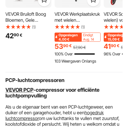
VEVOR Bruiloft Boog
VEVOR Werkplaatskruk
VEVOR Scoo
Bloemen, Gele
met wielen
wielen) voo
Bloemen voor Bruiloft
(draagvermogen 136
vanaf 8 jaar,
(1)
(1)
Boog met Gordijnen
kg) Werkstoel met
stadsscoote
42
90
€
Opgeslagen
Eindigt
Opgeslagen
(Set van 3) - 2
garagezitting,
oter met in
4,00
€
Aug. 14
15,09
€
Bloemstukken, 1
gevoerde werkstoel
verstelbaar 
53
41
90
€
90
€
57
,90
€
56
,
Transparant Gordijn,
met vaste hoogte,
antislip dec
100% Over
96% Over
voor
gereedschapsopslag
lichtgewicht
103 Weergaven Onlangs
Ceremonieboeketten,
en 2 lades voor
opvouwbare 
Receptie
garage, werkplaats,
100 kg, zwa
Achtergronddecoratie
autoreparatie
PCP-luchtcompressoren
VEVOR PCP
-compressor voor efficiënte
luchtpompvulling
Als u de eigenaar bent van een PCP-luchtgeweer, een
duiker of een garagehouder, hebt u een
hogedruk
luchtcompressor
om uw luchttanks te vullen met zuurstof,
koolstofdioxide of perslucht. Wij heten u welkom omdat u