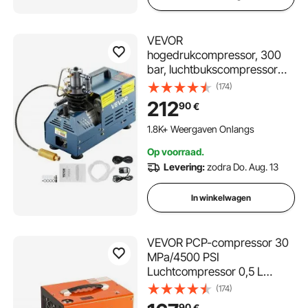
VEVOR
hogedrukcompressor, 300
bar, luchtbukscompressor
1800 W, 220 V, automatische
(174)
drukontlasting, geschikt voor
212
90
€
paintball-luchtbuksen, PCP-
geweren en duikflessen.
1.8K+ Weergaven Onlangs
Op voorraad.
Levering:
zodra Do. Aug. 13
In winkelwagen
VEVOR PCP-compressor 30
MPa/4500 PSI
Luchtcompressor 0,5 L
DC12V & AC120V
(174)
Duikcompressor Luchtpomp
90
€