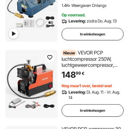
Geschikt voor Paintball
1.4K+ Weergaven Onlangs
Luchtbuks, PCP-geweer,
Op voorraad.
Luchtpistool, Duikfles
Levering:
zodra Do. Aug. 13
In winkelwagen
VEVOR PCP
Nieuw
luchtcompressor 250W,
luchtgeweercompressor,
300 bar, DC 12V, AC 230V,
148
99
€
4500 PSI 30 MPa,
ventilatorkoeling, handmatige
Nog maar1 over, bestel snel
stop, converter voor thuis-
Levering:
Di. Aug. 11 - Vr. Aug.
en buitengebruik,
14
hogedrukcompressor voor
paintball- en duikflessen
In winkelwagen