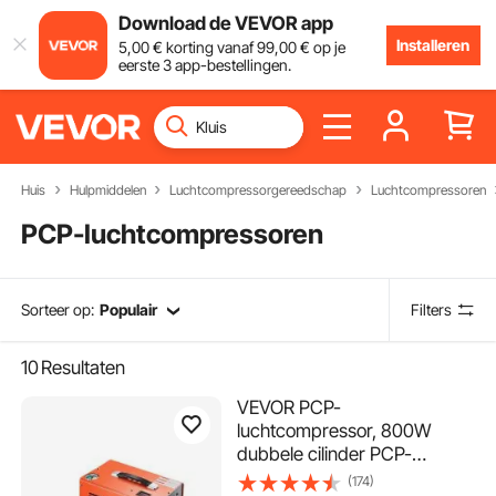
Download de VEVOR app
Installeren
5
,00
€
korting vanaf
99
,00
€
op je
eerste 3 app-bestellingen.
Huis
Hulpmiddelen
Luchtcompressorgereedschap
Luchtcompressoren
PCP-luchtcompressoren
Sorteer op:
Populair
Filters
10
Resultaten
VEVOR PCP-
luchtcompressor, 800W
dubbele cilinder PCP-
luchtbukscompressor, 310
(174)