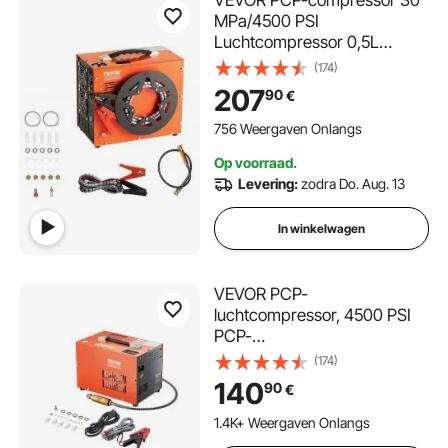
VEVOR PCP-compressor 30
MPa/4500 PSI
Luchtcompressor 0,5L
Draagbare PCP DC12V &
(174)
AC120V Compressor 25 min.
207
90
€
bedrijfscyclus Luchtpomp
600W
756 Weergaven Onlangs
Hoogvermogenomvormer
Op voorraad.
Hogedrukpomp
Levering:
zodra Do. Aug. 13
Luchtgeweer
In winkelwagen
VEVOR PCP-
luchtcompressor, 4500 PSI
PCP-
luchtgeweercompressor met
(174)
ingebouwde converter en
140
90
€
ventilator-koelsysteem,
DC12V/AC230V-
1.4K+ Weergaven Onlangs
compressorpomp met