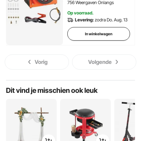
Hogedrukpomp Luchtgeweer
756 Weergaven Onlangs
Op voorraad.
Levering:
zodra Do. Aug. 13
In winkelwagen
Vorig
Volgende
Dit vind je misschien ook leuk