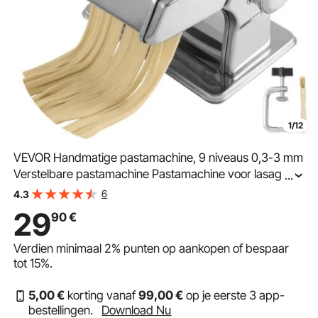
1/12
VEVOR Handmatige pastamachine, 9 niveaus 0,3-3 mm
Verstelbare pastamachine Pastamachine voor lasagne,
...
ravioli, spaghetti, tagliatelle, corrosiebestendige
6
4.3
pastasnijder van roestvrij staal
29
90
€
Verdien minimaal
2%
punten op aankopen of bespaar
tot
15%
.
5
,00
€
korting vanaf
99
,00
€
op je eerste 3 app-
bestellingen.
Download Nu