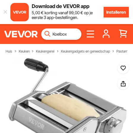
Download de VEVOR app
Installeren
5
,00
€
korting vanaf
99
,00
€
op je
eerste 3 app-bestellingen.
Huis
Keuken
Keukengerei
Keukengadgets en gereedschap
Pastamake