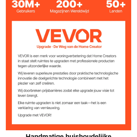
430 roestvrij staal
Productmateriaal
9 verstelbare versnellingen,
Noedeldikte
0,01-0,1 inch / 0,3-3 mm
2,6 kg
Productgewicht
Handmatige huishoudelijke