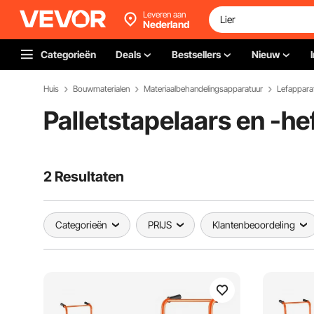
Leveren aan
Nederland
Categorieën
Deals
Bestsellers
Nieuw
Huis
Bouwmaterialen
Materiaalbehandelingsapparatuur
Lefappara
Palletstapelaars en -he
2 Resultaten
Categorieën
PRIJS
Klantenbeoordeling