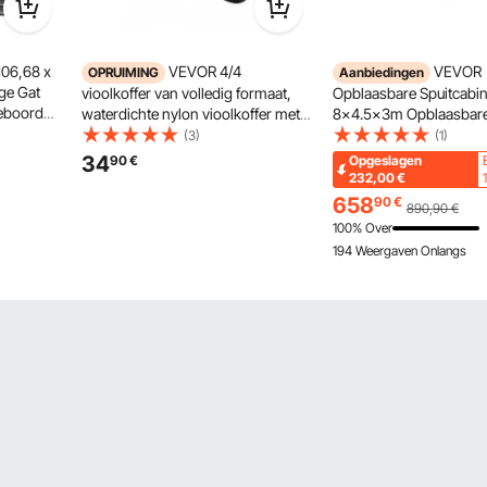
106,68 x
VEVOR 4/4
VEVOR
OPRUIMING
Aanbiedingen
ge Gat
vioolkoffer van volledig formaat,
Opblaasbare Spuitcabin
geboorde
waterdichte nylon vioolkoffer met
8x4.5x3m Opblaasbar
alen Paal
zachte voering, twee
Spuitcabine Tent Spuitc
(3)
(1)
r
schouderbanden, krasbestendig,
Auto Tent Feesttent Ka
34
90
€
Opgeslagen
professionele driehoekige vorm,
Lucht Tent met 2 Elektr
232,00
€
voor viool, zwart
Blaasmachines
658
90
€
890,90
€
100% Over
194 Weergaven Onlangs