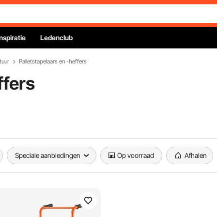
Inspiratie
Ledenclub
tuur
Palletstapelaars en -heffers
ffers
Speciale aanbiedingen
Op voorraad
Afhalen