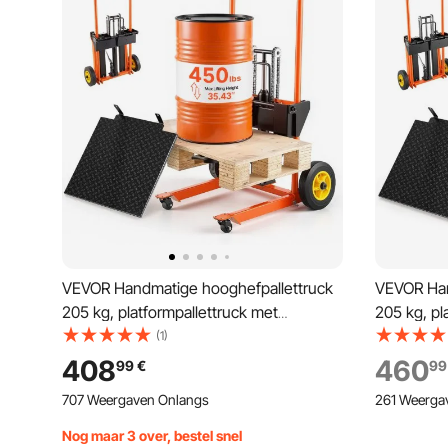
VEVOR Handmatige hooghefpallettruck
VEVOR Han
205 kg, platformpallettruck met
205 kg, pl
hefplatform, maximale hefhoogte 90 cm,
hefplatfo
(1)
materiaal: heflier, platformpallettruck,
cm, materia
408
460
99
€
99
handpallettruck, oranje en zwart
platformpa
707 Weergaven Onlangs
261 Weerga
oranje en 
Nog maar 3 over, bestel snel