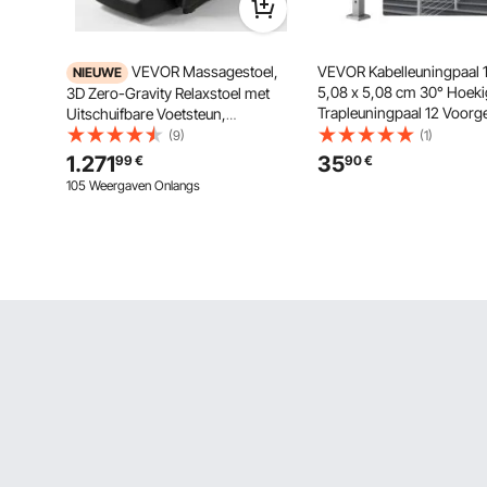
VEVOR Massagestoel,
VEVOR Kabelleuningpaal 
NIEUWE
5,08 x 5,08 cm 30° Hoeki
3D Zero-Gravity Relaxstoel met
Trapleuningpaal 12 Voor
Uitschuifbare Voetsteun,
Gaten SUS304 Roestvrijst
Automatische Programma's,
(9)
(1)
met Gebogen Beugel Zilve
Airbags, Verwarmingsfunctie voor
1.271
35
99
€
90
€
1JZLGZ1067556VUN5V0
Taille en Benen, Bluetooth-
105 Weergaven Onlangs
luidspreker, Touchscreen voor
Thuis & Kantoor