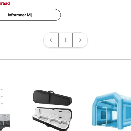
rraad
Informeer Mij
1