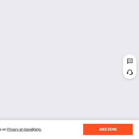
es en
Privacy en beveiliging.
MEE EENS