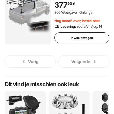
zware ladingen, dakrek
377
90
€
dakplank 110-160 cm
verstelbare breedte voor
306 Weergaven Onlangs
kajak, ladder, surfplank, hout
Nog maar5 over, bestel snel
Levering:
zodra Vr. Aug. 14
In winkelwagen
Vorig
Volgende
Dit vind je misschien ook leuk