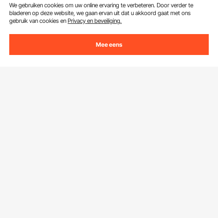
We gebruiken cookies om uw online ervaring te verbeteren. Door verder te
bladeren op deze website, we gaan ervan uit dat u akkoord gaat met ons
gebruik van cookies en
Privacy en beveiliging.
Mee eens
Ontvang 5 € korting als je je inschrijft voor e-mails
met besparingen en tips.
E-mailadres
Abonneren
Door op de knop
abonneren
te klikken, gaat u akkoord met ons
Privacy- & Cookiebeleid
.
Klantenservice
Neem contact op