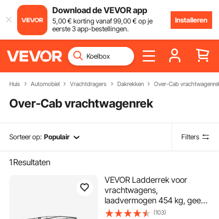
Download de VEVOR app
Installeren
5
,00
€
korting vanaf
99
,00
€
op je
eerste 3 app-bestellingen.
Huis
Automobiel
Vrachtdragers
Dakrekken
Over-Cab vrachtwagenre
Over-Cab vrachtwagenrek
Sorteer op:
Populair
Filters
1
Resultaten
VEVOR Ladderrek voor
vrachtwagens,
laadvermogen 454 kg, geen
boren vereist voor lange of
(103)