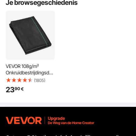
Je browsegeschiedenis
zullen aankomen. Snelle en betrouwbare verzending is
een van de belangrijkste kenmerken die VEVOR
onderscheidt. Het zorgt ervoor dat u ontvangt wat u nodig
hebt wanneer u het nodig hebt. Een toewijding aan tijdige
levering maakt het een e-commercekeuze voor al uw
tuinierbehoeften.
VEVOR 108g/m²
Onkruidbestrijdingsdoe
k Tuinvlies Tegen
(1805)
Onkruid 1,2x30,5m
23
90
€
Onkruidfolie Gemaakt
van PP
Waterdoorlatend
Scheurvast
Corrosiewerend
Onkruidvlies 620/750N
Treksterkte