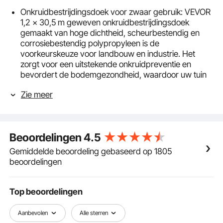
Onkruidbestrijdingsdoek voor zwaar gebruik: VEVOR
1,2 x 30,5 m geweven onkruidbestrijdingsdoek
gemaakt van hoge dichtheid, scheurbestendig en
corrosiebestendig polypropyleen is de
voorkeurskeuze voor landbouw en industrie. Het
zorgt voor een uitstekende onkruidpreventie en
bevordert de bodemgezondheid, waardoor uw tuin
langere tijd onkruidvrij blijft.
Zie meer
Bodemvriendelijk en zeer goed doorlatend: VEVOR
landschapsdoek wordt gekenmerkt door zijn
uitzonderlijke doorlaatbaarheid en ademend
vermogen. Het laat water en lucht ongehinderd door,
Beoordelingen
4.5
bevordert de ademhaling van de plant en houdt
voedingsstoffen vast in de bodem. Zeg vaarwel
Gemiddelde beoordeling gebaseerd op 1805
tegen waterverlies en bodemerosie en laat uw
beoordelingen
planten gedijen in een gezonde omgeving.
Gladde en nauwkeurige randen: dit
onkruidbestrijdingsdoek is nauwkeurig gesneden met
Top beoordelingen
behulp van geavanceerde ultrasone technologie, wat
resulteert in gladde randen zonder bramen en rafels.
Aanbevolen
Alle sterren
Samen met de heldergroene hulplijnen voor