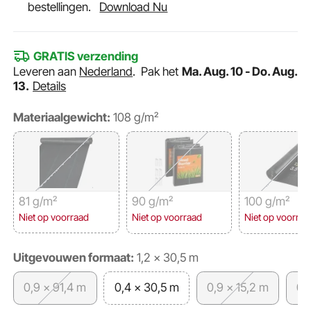
bestellingen.
Download Nu
GRATIS verzending
Leveren aan
Nederland
.
Pak het
Ma. Aug. 10 - Do. Aug.
13.
Details
Materiaalgewicht:
108 g/m²
81 g/m²
90 g/m²
100 g/m²
Niet op voorraad
Niet op voorraad
Niet op voorraa
Uitgevouwen formaat:
1,2 x 30,5 m
0,9 x 91,4 m
0,4 x 30,5 m
0,9 x 15,2 m
0,