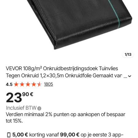
1/13
VEVOR 108g/m² Onkruidbestrijdingsdoek Tuinvlies
Tegen Onkruid 1,2x30,5m Onkruidfolie Gemaakt van PP
...
Waterdoorlatend Scheurvast Corrosiewerend
1805
4.5
Onkruidvlies 620/750N Treksterkte
23
90
€
Onkruidbescherming Gronddoek
Inclusief BTW
Verdien minimaal
2%
punten op aankopen of bespaar
tot
15%
.
5
,00
€
korting vanaf
99
,00
€
op je eerste 3 app-