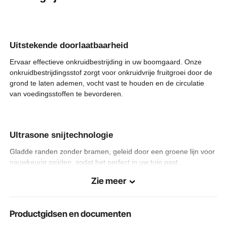
4 kg
Productgewicht
Uitgebreide
4 x 100 voet / 1,2 x 30,5 m
afmetingen
Uitstekende doorlaatbaarheid
Ervaar effectieve onkruidbestrijding in uw boomgaard. Onze
1,64 x 1,48 x 0,26 voet / 500
Afmetingen
gevouwen
x 450 x 80 mm
onkruidbestrijdingsstof zorgt voor onkruidvrije fruitgroei door de
grond te laten ademen, vocht vast te houden en de circulatie
van voedingsstoffen te bevorderen.
Ultrasone snijtechnologie
Gladde randen zonder bramen, geleid door een groene lijn voor
nauwkeurig snijden, zodat het perfect in uw tuin past.
Zie meer
makkelijke installatie
Productgidsen en documenten
Laat onkruid uw tuin niet verpesten! Zeg vaarwel tegen onkruid