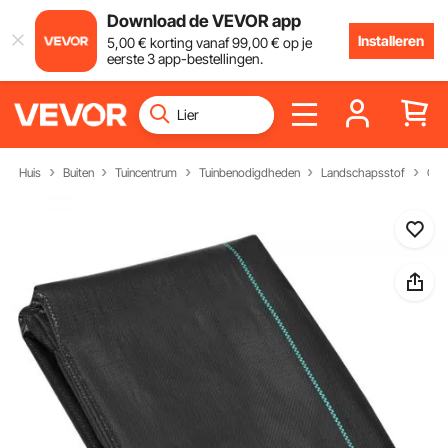
Download de VEVOR app
Installeren
5
,00
€
korting vanaf
99
,00
€
op je
eerste 3 app-bestellingen.
Huis
Buiten
Tuincentrum
Tuinbenodigdheden
Landschapsstof
Onkr