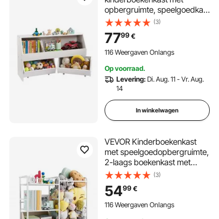
opbergruimte, speelgoedkast
met 2 mobiele lades,
(3)
speelgoedopbergkast,
77
99
€
speelgoedplank voor
slaapkamer, kinderkamer,
116 Weergaven Onlangs
woonkamer, wit
Op voorraad.
Levering:
Di. Aug. 11 - Vr. Aug.
14
In winkelwagen
VEVOR Kinderboekenkast
met speelgoedopbergruimte,
2-laags boekenkast met
stoffen speelgoedkist,
(3)
kinderplank,
54
99
€
kinderkamerplank, wit,
geschikt voor woonkamer,
116 Weergaven Onlangs
hal, kleuterschool