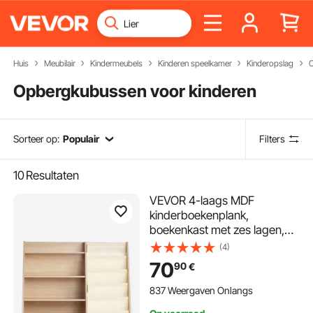
Huis
Meubilair
Kindermeubels
Kinderen speelkamer
Kinderopslag
O
Opbergkubussen voor kinderen
Sorteer op:
Populair
Filters
10
Resultaten
VEVOR 4-laags MDF
kinderboekenplank,
boekenkast met zes lagen,
opbergplank voor baby's,
(4)
boeken- en speelgoedkast,
70
90
€
voor kinderkamers,
speelkamers en
837 Weergaven Onlangs
kleuterscholen