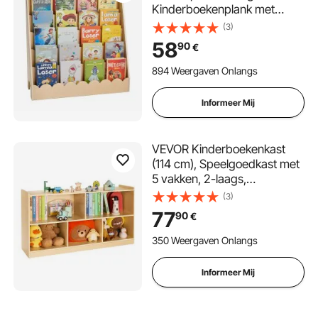
Kinderboekenplank met
Gegolfde Rand, Boekenplank
(3)
aan de Voorkant met
58
90
€
Dubbele Haken,
Babyboekenplank
894 Weergaven Onlangs
Kinderkamerplank voor
Kleuterschool Kleuterschool
Informeer Mij
VEVOR Kinderboekenkast
(114 cm), Speelgoedkast met
5 vakken, 2-laags,
Opbergkast voor speelgoed,
(3)
Speelgoedplank voor
77
90
€
slaapkamer/kinderkamer,
Vitrinekast Bruin
350 Weergaven Onlangs
Informeer Mij