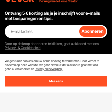
Ontvang 5 € korting als je je inschrijft voor e-mails
met besparingen en tips.
E-mailadres
Abonneren
Door op de knop
abonneren
te klikken, gaat u akkoord met ons
Privacy- & Cookiebeleid
.
We gebruiken cookies om uw online ervaring te verbeteren. Door verder te
bladeren op deze website, we gaan ervan uit dat u akkoord gaat met ons
Klantenservice
gebruik van cookies en
Privacy en beveiliging.
Neem contact op
Mee eens
Bronnen
Retourneren en vervangingen
Leden Programma
Uw bestellingen
Over Ons