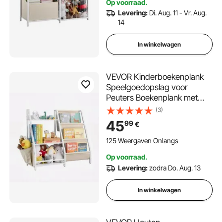
Op voorraad.
Levering:
Di. Aug. 11 - Vr. Aug.
14
In winkelwagen
VEVOR Kinderboekenplank
Speelgoedopslag voor
Peuters Boekenplank met
Stoffen Opbergvakken &
(3)
Zijvak, Kinderplank voor
45
99
€
Kinderkamer Speelkamer
Kleuterschool Kinderkamer
125 Weergaven Onlangs
850 x 300 x 755 mm
Op voorraad.
Levering:
zodra Do. Aug. 13
In winkelwagen