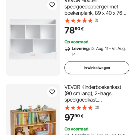
VEVOR Houten
speelgoedopberger met
boekenplank, 89 x 40 x 76
cm, 5-laags speelgoedkast,
(1)
kinderboeken- en
78
90
€
speelgoedplank voor
kinderkamers en
Op voorraad.
speelkamers
Levering:
Di. Aug. 11 - Vr. Aug.
14
In winkelwagen
VEVOR Kinderboekenkast
(90 cm lang), 2-laags
speelgoedkast,
speelgoedopbergkast,
(3)
speelgoedplank voor
97
90
€
slaapkamer, kinderkamer,
woonkamer, vitrinekast, bruin
Op voorraad.