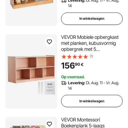
Levering:
Di. Aug. 11 - Vr. Aug.
14
In winkelwagen
VEVOR Mobiele opbergkast
met planken, kubusvormig
opbergrek met 5
compartimenten, opbergkast
(1)
met 2 planken, klasmeubilair
156
90
€
voor thuis, kinderopvang,
kleuterschool, natuurlijk
Op voorraad.
Levering:
Di. Aug. 11 - Vr. Aug.
14
In winkelwagen
VEVOR Montessori
Boekenplank 5-laags