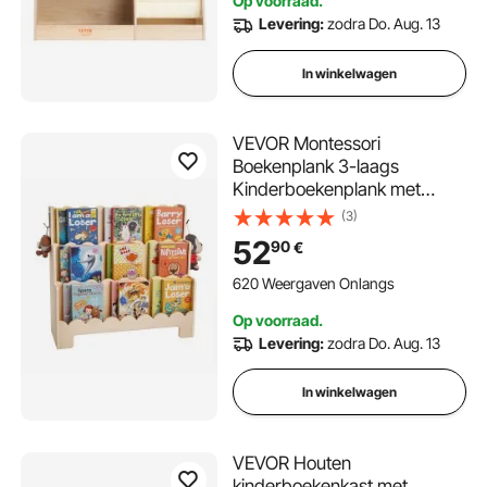
Op voorraad.
Levering:
zodra Do. Aug. 13
In winkelwagen
VEVOR Montessori
Boekenplank 3-laags
Kinderboekenplank met
Gegolfde Rand, Boekenplank
(3)
aan de Voorkant met
52
90
€
Dubbele Haken,
Babyboekenplank
620 Weergaven Onlangs
Kinderkamerplank voor
Op voorraad.
Kleuterschool Kleuterschool
Levering:
zodra Do. Aug. 13
In winkelwagen
VEVOR Houten
kinderboekenkast met