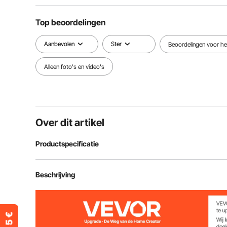
Top beoordelingen
Aanbevolen
Ster
Beoordelingen voor het
Alleen foto's en video's
Over dit artikel
Productspecificatie
Artikelmodelnummer
GY-B007
Beschrijving
Stijl
Dubbele cilinde