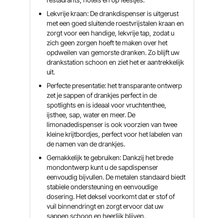
Lekvrije kraan: De drankdispenser is uitgerust
met een goed sluitende roestvrijstalen kraan en
zorgt voor een handige, lekvrije tap, zodat u
zich geen zorgen hoeft te maken over het
opdweilen van gemorste dranken. Zo blijft uw
drankstation schoon en ziet het er aantrekkelijk
uit.
Perfecte presentatie: het transparante ontwerp
zet je sappen of drankjes perfect in de
spotlights en is ideaal voor vruchtenthee,
ijsthee, sap, water en meer. De
limonadedispenser is ook voorzien van twee
kleine krijtbordjes, perfect voor het labelen van
de namen van de drankjes.
Gemakkelijk te gebruiken: Dankzij het brede
mondontwerp kunt u de sapdispenser
eenvoudig bijvullen. De metalen standaard biedt
stabiele ondersteuning en eenvoudige
dosering. Het deksel voorkomt dat er stof of
vuil binnendringt en zorgt ervoor dat uw
sappen schoon en heerlijk blijven.