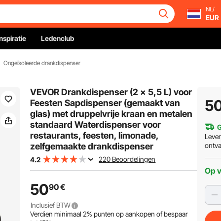
NL/
EUR
Inspiratie
Ledenclub
Ongeïsoleerde drankdispenser
VEVOR Drankdispenser (2 x 5,5 L) voor
5
Feesten Sapdispenser (gemaakt van
glas) met druppelvrije kraan en metalen
standaard Waterdispenser voor
G
restaurants, feesten, limonade,
Leve
zelfgemaakte drankdispenser
ontv
220 Beoordelingen
4.2
Op 
50
90
€
Inclusief BTW
Verdien minimaal
2%
punten op aankopen of bespaar