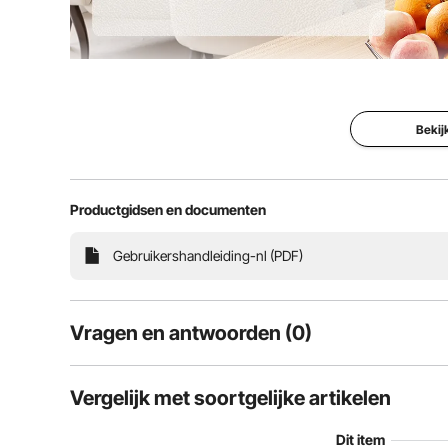
Deze drankdispenser heeft een totale capaciteit van 11 
cilinders kunt u twee verschillende dranken servere
Bekij
Productgidsen en documenten
Gebruikershandleiding-nl (PDF)
Vragen en antwoorden (0)
Typische vragen over producten:
Vergelijk met soortgelijke artikelen
Is het product duurzaam? ...
Dit item
Stel de eerste vraag