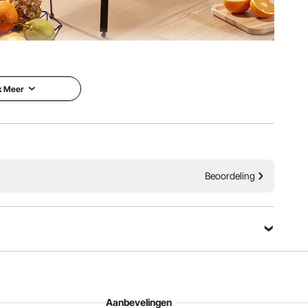
liter (5,5 liter per cilinder). Dankzij het ontwerp met twee
n, waardoor u verzekerd bent van een continue aanvoer.
k Meer
Beoordeling
Aanbevelingen