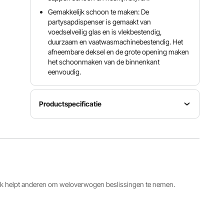
Gemakkelijk schoon te maken: De
partysapdispenser is gemaakt van
voedselveilig glas en is vlekbestendig,
duurzaam en vaatwasmachinebestendig. Het
afneembare deksel en de grote opening maken
het schoonmaken van de binnenkant
eenvoudig.
Productspecificatie
Stijl
Capaciteit
Artikelmodelnummer
Dubbele
5,5 L / 1,5
GY-B007
cilinder
Gal x 2
Kleur
Nettogewicht
Materiaal
Transpara
9,3 lbs /
ack helpt anderen om weloverwogen beslissingen te nemen.
glas
nt
4,2 kg
Bekijk alle specificaties