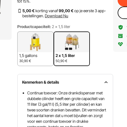
tot
15%
.
5
,00
€
korting vanaf
99
,00
€
op je eerste 3 app-
bestellingen.
Download Nu
Productcapaciteit:
2 x 1,5 liter
1,5 gallons
2 x 1,5 liter
30,90
€
50,90
€
Kenmerken & details
Continue toevoer: Onze drankdispenser met
dubbele cilinder heeft een grote capaciteit van
11 liter (3 gal/11 l) (5,5 liter per cilinder) en kan
twee soorten dranken bevatten. Dit vermindert
het aantal keren dat u moet bijvullen en zorgt
voor een continue toevoer in drukke
restaurants, hotels en op feestjes.