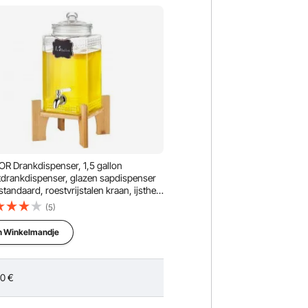
R Drankdispenser, 1,5 gallon
tdrankdispenser, glazen sapdispenser
standaard, roestvrijstalen kraan, ijsthee
nade sapwaterdispenser, voor
(5)
aurants, hotels, feesten
n Winkelmandje
90
€