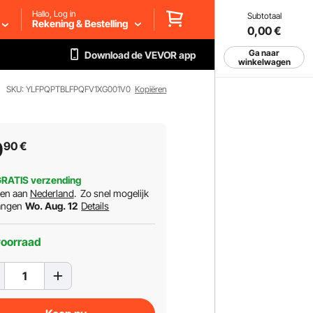
Hallo, Log in
Subtotaal
Rekening & Bestelling
0,00
€
Ga naar
Download de VEVOR app
winkelwagen
SKU: YLFPQPTBLFPQFV1XG001V0
Kopiëren
0
90
€
RATIS verzending
ren aan
Nederland
.
Zo snel mogelijk
angen
Wo. Aug. 12
Details
voorraad