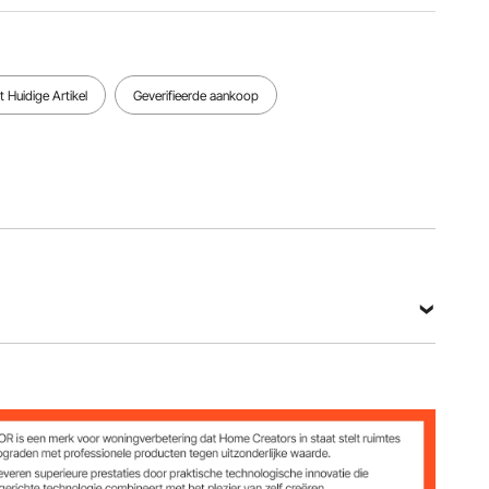
 Huidige Artikel
Geverifieerde aankoop
r