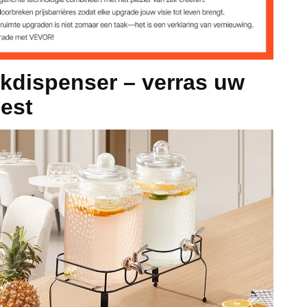
x 2
nkdispenser – verras uw
eest
0 mm / 14,6 x 6,7 x 19,7 inch