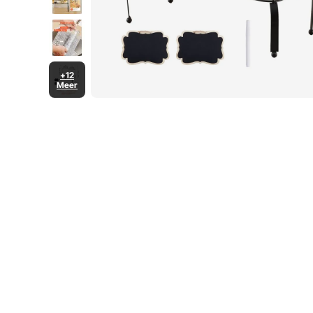
+12
Meer