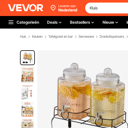
Leveren aan
Nederland
Categorieën
Deals
Bestsellers
Nieuw
Huis
Keuken
Tafelgoed en bar
Serveware
Drankdispensers