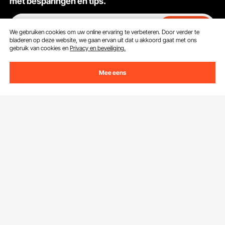
met besparingen en tips.
E-mailadres
Abonneren
We gebruiken cookies om uw online ervaring te verbeteren. Door verder te
bladeren op deze website, we gaan ervan uit dat u akkoord gaat met ons
gebruik van cookies en
Privacy en beveiliging.
Door op de knop
abonneren
te klikken, gaat u akkoord met ons
Privacy- & Cookiebeleid
.
Mee eens
Klantenservice
Neem contact op
Bronnen
Retourneren en vervangingen
Leden Programma
Uw bestellingen
Over Ons
Pro-ledenprogramma
Jouw rekening
Over VEVOR
Verzendtarieven & beleid
Download de VEVOR App