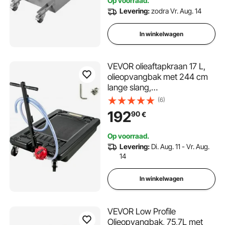
Op voorraad.
Levering:
zodra Vr. Aug. 14
In winkelwagen
VEVOR olieaftapkraan 17 L,
olieopvangbak met 244 cm
lange slang,
olieopvanginrichting met 4
(6)
robuuste 10 cm zwenkwielen
192
90
€
en T-vormige lange
handgreep, voor het
Op voorraad.
aftappen van olie of
Levering:
Di. Aug. 11 - Vr. Aug.
antivriesolie
14
In winkelwagen
VEVOR Low Profile
Olieopvangbak, 75,7L met