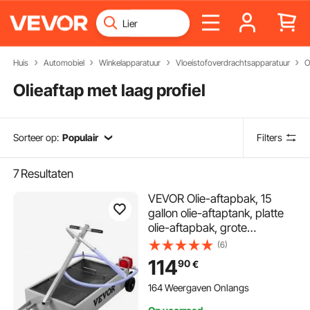
Huis
Automobiel
Winkelapparatuur
Vloeistofoverdrachtsapparatuur
O
Olieaftap met laag profiel
Sorteer op:
Populair
Filters
7
Resultaten
VEVOR Olie-aftapbak, 15
gallon olie-aftaptank, platte
olie-aftapbak, grote
olieverversingsbak,
(6)
opvouwbare handpomp, met
114
90
€
pomp, slang, wielen voor het
aftappen van olie in auto's,
164 Weergaven Onlangs
SUV's en L