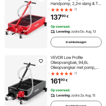
Handpomp, 2,2m slang & T-
handgreep, Lekvrij &
(1)
Corrosiewerend, voor Auto's,
137
90
€
SUV's, Vrachtwagens, ATV's,
Rood
Op voorraad.
Levering:
zodra Do. Aug. 13
In winkelwagen
VEVOR Low Profile
Olieopvangbak, 94,6L
Olieopvangkar met pomp,
2,2m slang en T-handgreep,
(1)
lekvrij en corrosiebestendig,
161
90
€
voor auto's, SUV's,
vrachtwagens en ATV's,
Op voorraad.
zwart
Levering:
zodra Za. Aug. 15
In winkelwagen