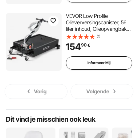
VEVOR Low Profile
Olieverversingscanister, 56
liter inhoud, Olieopvangbak
met elektrische pomp en 2,2
(1)
m slang, Geschikt voor
154
90
€
auto's, SUV's, vrachtwagens,
motoren, terreinwagens,
metaal
Informeer Mij
Vorig
Volgende
Dit vind je misschien ook leuk