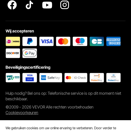
Snelle installatie
De gehele queensize opklapbedset bevat 2 veerscharnieren, 2 poten, 2
pootbeugels, 1 inbussleutel en schroeven; Alle benodigde accessoires zijn
inbegrepen. Met deze kit kunnen 1-2 personen de opklapbed snel in elkaar
zetten en direct een nieuw bed voor in huis ontvangen.
Wij accepteren
Beveiligingscertificering
Hulp nodig? Bel ons op: Telefonische service is op dit moment niet
beschikbaar.
©2009 - 2026 VEVOR Alle rechten voorbehouden
Cookievoorkeuren
We gebruiken cookies om uw online ervaring te verbeteren. Door verder te