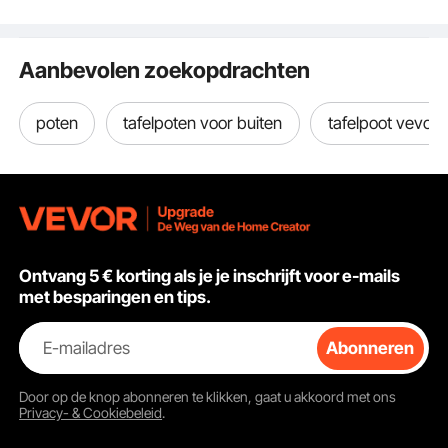
Aanbevolen zoekopdrachten
poten
tafelpoten voor buiten
tafelpoot vevor
Ontvang 5 € korting als je je inschrijft voor e-mails
met besparingen en tips.
E-mailadres
Abonneren
Door op de knop
abonneren
te klikken, gaat u akkoord met ons
Privacy- & Cookiebeleid
.
Ruimtebesparend ontwerp
Het horizontale opklapbed kan tegen de muur worden geklapt wanneer het
niet in gebruik is, zodat we deze extra ruimte kunnen gebruiken om andere