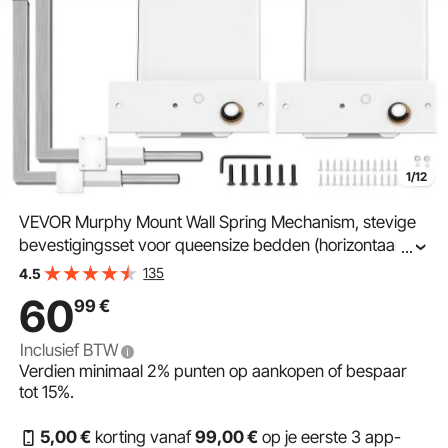
1/12
VEVOR Murphy Mount Wall Spring Mechanism, stevige
bevestigingsset voor queensize bedden (horizontaal),
...
wit
135
4.5
60
99
€
Inclusief BTW
Verdien minimaal
2%
punten op aankopen of bespaar
tot
15%
.
5
,00
€
korting vanaf
99
,00
€
op je eerste 3 app-