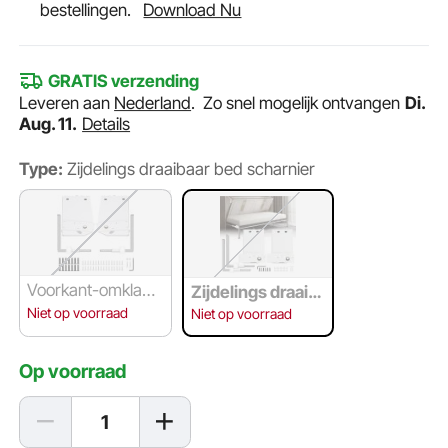
bestellingen.
Download Nu
GRATIS verzending
Leveren aan
Nederland
.
Zo snel mogelijk ontvangen
Di.
Aug. 11.
Details
Type:
Zijdelings draaibaar bed scharnier
Voorkant-omklapb
Zijdelings draaib
aar bed scharnier
aar bed scharnier
Niet op voorraad
Niet op voorraad
Op voorraad