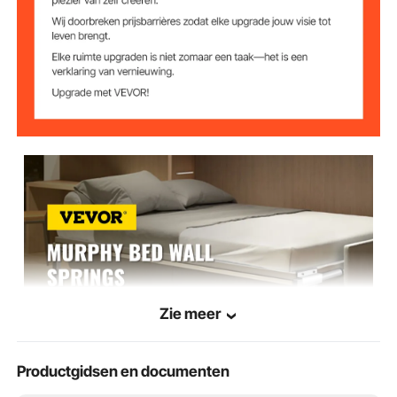
Afmetingen
235 x 145 mm
veermechanisme
355 x 255 x 20 mm
Afmetingen poot
6 kg
Gewicht
Zie meer
Productgidsen en documenten
VEVOR is een toonaangevend merk dat gespecialiseerd is in apparatuur en