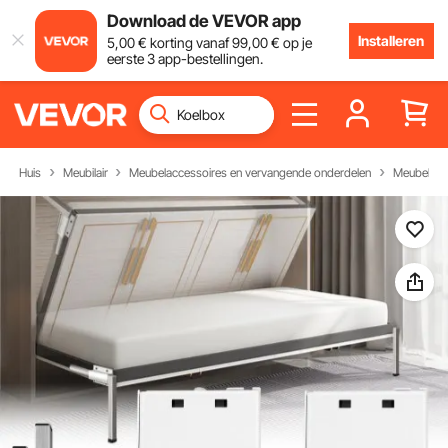
Download de VEVOR app
Installeren
5
,00
€
korting vanaf
99
,00
€
op je
eerste 3 app-bestellingen.
Huis
Meubilair
Meubelaccessoires en vervangende onderdelen
Meubelond