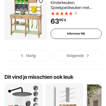
Kinderkeuken,
Speelgoedkeuken met
Fornuis, Watertank, Spoelbak,
(1)
Planttroffels, Spatel,
63
90
€
Opbergdoos, Kookgerei &
Accessoires, Houten
Buitenkeuken voor Kinderen
Informeer Mij
vanaf 3 jaar, 762x324x914
mm
Vorig
Volgende
Dit vind je misschien ook leuk