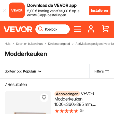
Download de VEVOR app
Installeren
5
,00
€
korting vanaf
99
,00
€
op je
eerste 3 app-bestellingen.
Huis
Sport en buitenshuis
Kinderspeelgoed
Activiteitenspeelgoed voor k
Modderkeuken
Sorteer op:
Populair
Filters
7
Resultaten
VEVOR
Aanbiedingen
Modderkeuken
1000x360x885 mm,
Kinderkeuken, Houten
(6)