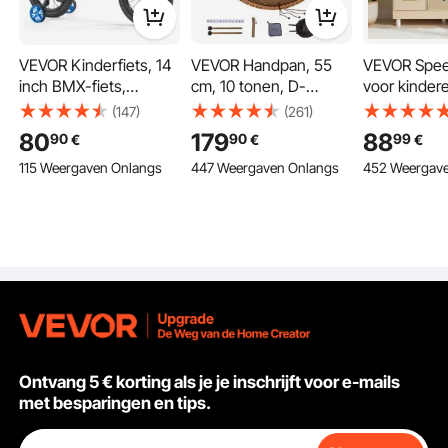
Thuis
VEVOR Kinderfiets, 14
VEVOR Handpan, 55
VEVOR Spee
Race
inch BMX-fiets,
cm, 10 tonen, D-
voor kinder
aanbevolen
mineur handtrommel,
moderne
(147)
(261)
kinderlengte 95-116
druminstrument met
kinderkeuke
80
179
88
90
90
99
Binnenplaats
€
€
€
cm, inclusief zijwieltjes,
mallets, 432 Hz
en geluid, 
115 Weergaven Onlangs
447 Weergaven Onlangs
452 Weergav
leeftijd 4-8 jaar,
handpanstandaard en
keuken met 
peuterfiets voor
draagtas, Healing Steel
oven, goots
balkon
jongens en meisjes om
Sound Drum,
magnetron,
te leren fietsen, blauw
percussie-
ijsdispenser
instrumenten voor
drankdispen
Belangrijkste kenmerken
volwassenen en
keukenspee
beginners
kookset voo
vanaf 3 jaar
Ontvang 5 € korting als je je inschrijft voor e-mails
met besparingen en tips.