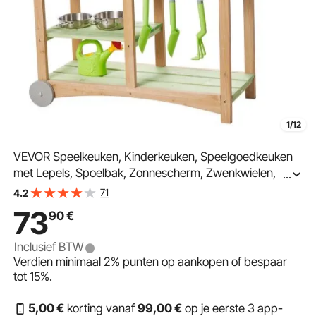
1/12
VEVOR Speelkeuken, Kinderkeuken, Speelgoedkeuken
met Lepels, Spoelbak, Zonnescherm, Zwenkwielen,
...
Kookgerei & Accessoires, Houten Keuken, Ideaal voor
71
4.2
Kinderen vanaf 3 jaar, 880x326x900 mm
73
90
€
Inclusief BTW
Verdien minimaal
2%
punten op aankopen of bespaar
tot
15%
.
5
,00
€
korting vanaf
99
,00
€
op je eerste 3 app-