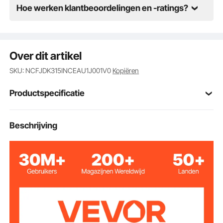
Hoe werken klantbeoordelingen en -ratings?
Over dit artikel
SKU: NCFJDK315INCEAU1J001V0
Kopiëren
Productspecificatie
Artikelmodelnum
Beschrijving
AC8291
mer
Cederhout
Materiaal
4
Gasfornuis
Groen, natuurlijk cederhout
Kleur