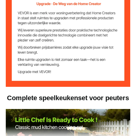
14,33 lbs / 6,5 kg
Nettogewicht
34,65 x 12,83 x 35,43 inch /
Productafmetinge
n
880 x 326 x 900 mm
Complete speelkeukenset voor peuters