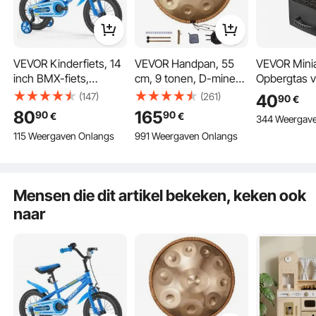
Makkelijk te verplaatsen
VEVOR Kinderfiets, 14
Bescherming tegen zon en regen
VEVOR Handpan, 55
VEVOR Mini
inch BMX-fiets,
cm, 9 tonen, D-mineur
Opbergtas v
aanbevolen
handtrommel,
Warhammer
(147)
(261)
40
90
€
kinderlengte 95-116
druminstrument met
Modellen in
80
165
90
90
€
€
344 Weergav
cm, inclusief zijwieltjes,
mallets, 440 Hz
500-750, Dr
115 Weergaven Onlangs
991 Weergaven Onlangs
leeftijd 4-8 jaar,
handpanstandaard en
Verstelbare
peuterfiets voor
draagtas, Healing Steel
Schouderrie
jongens en meisjes om
Sound Drum,
Schuimlage
te leren fietsen, blauw
percussie-
Grote Opber
Mensen die dit artikel bekeken, keken ook
instrumenten voor
(Miniaturen 
naar
volwassenen en
Inbegrepen
beginners