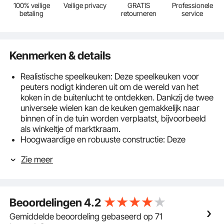
100% veilige
Veilige privacy
GRATIS
Professionele
betaling
retourneren
service
Kenmerken & details
Realistische speelkeuken: Deze speelkeuken voor
peuters nodigt kinderen uit om de wereld van het
koken in de buitenlucht te ontdekken. Dankzij de twee
universele wielen kan de keuken gemakkelijk naar
binnen of in de tuin worden verplaatst, bijvoorbeeld
als winkeltje of marktkraam.
Hoogwaardige en robuuste constructie: Deze
duurzame moddertafel is gemaakt van eersteklas
Zie meer
cederhout en is corrosiebestendig, scheurvast en zal
niet kromtrekken. De gladde, gelakte oppervlakken
zijn splintervrij, wat zorgt voor een veilige
speelervaring in de buitenlucht voor kinderen vanaf 3
Beoordelingen
4.2
jaar.
Veelzijdige speelruimte: Deze buitenkeuken voor
Gemiddelde beoordeling gebaseerd op 71
kinderen biedt ruimte om te koken, met water en