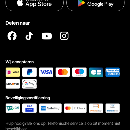
Privacybeleid
Hulp en veelgestelde vragen
Pro Member Program Algemene Voorwaarden
Delen naar
Wij accepteren
Beveiligingscertificering
Open opbergvak
Eenvoudigere organisatie, meer gefocuste gameplay
Hulp nodig? Bel ons op: Telefonische service is op dit moment niet
beschikbaar.