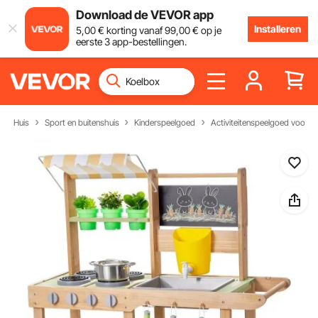
Download de VEVOR app
Installeren
5
,00
€
korting vanaf
99
,00
€
op je
eerste 3 app-bestellingen.
Huis
Sport en buitenshuis
Kinderspeelgoed
Activiteitenspeelgoed voor k