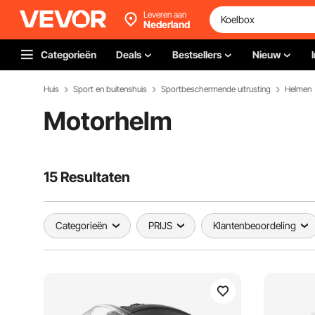
Leveren aan
Nederland
Categorieën
Deals
Bestsellers
Nieuw
Huis
Sport en buitenshuis
Sportbeschermende uitrusting
Helmen
Motorhelm
15 Resultaten
Categorieën
PRIJS
Klantenbeoordeling