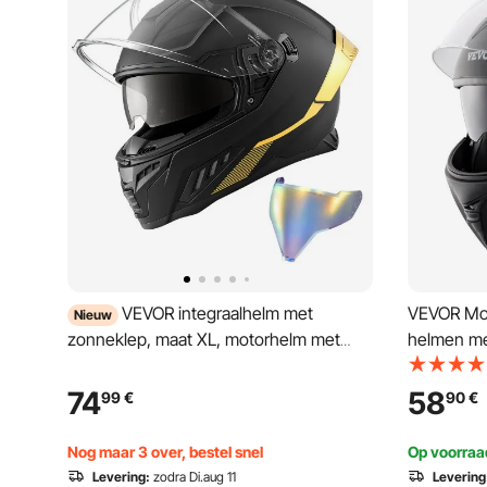
VEVOR integraalhelm met
VEVOR Mot
Nieuw
zonneklep, maat XL, motorhelm met
helmen me
dubbele klep, ECE 22.06 gecertificeerd,
verwissel
integraalhelm voor mannen en vrouwen,
goedgekeu
74
58
99
€
90
€
integraalhelm met Bluetooth-
motorcros
luidsprekercompartiment,
volwasse
Nog maar 3 over, bestel snel
Op voorraa
bromfietshelm
Levering:
zodra Di.aug 11
Levering