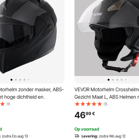
orhelm zonder masker, ABS-
VEVOR Motorhelm Crosshelm
t hoge dichtheid en
Gezicht Maat L, ABS Helmen 
bare lenzen, maat M, DOT-
Bluetooth-sleuf en verwisselb
(1)
(1)
rde comfortabele
DOT-goedgekeurde comforta
46
99
€
shelm, voor jongeren en
crosshelm, voor jongeren en
nen
volwassenen Zwart
d
Op voorraad
:
zodra Do.aug 13
Levering:
zodra Wo.aug 12