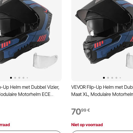
p-Up Helm met Dubbel Vizier,
VEVOR Flip-Up Helm met Dubbe
odulaire Motorhelm ECE
Maat XL, Modulaire Motorhel
rtificeerd, Straatmotorhelm
22.06 Gecertificeerd, Straat
assenen, Bromfietshelm met
voor Volwassenen, Bromfiets
70
99
€
-luidsprekercompartiment en
Bluetooth-luidsprekercompar
re Binnenvoering
Uitneembare Binnenvoering
rraad
Niet op voorraad