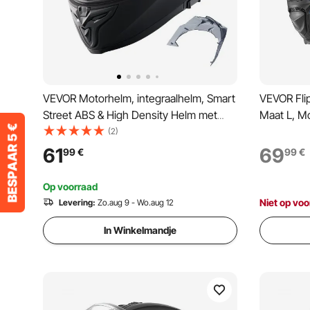
VEVOR Motorhelm, integraalhelm, Smart
VEVOR Fli
Street ABS & High Density Helm met
Maat L, M
Bluetooth-aansluiting en verwisselbare
22.06 Gece
(2)
lens, DOT-goedgekeurde comfortabele
voor Volw
61
69
99
€
99
€
motorcrosshelm, geschikt voor jongeren
Bluetooth
en volwassenen
Uitneemba
Op voorraad
Niet op voo
Levering:
Zo.aug 9 - Wo.aug 12
In Winkelmandje