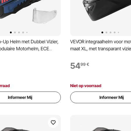
p-Up Helm met Dubbel Vizier,
VEVOR integraalhelm voor moto
odulaire Motorhelm, ECE
maat XL, met transparant vizi
rtificeerd, Straatmotorhelm
22.06 gecertificeerd, integraa
assenen, Bromfietshelm met
mannen en vrouwen, met Blu
54
99
€
-luidsprekercompartiment en
luidsprekercompartiment, zwa
re Binnenvoering
bromfietshelm
rraad
Niet op voorraad
Informeer Mij
Informeer Mij