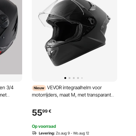
en 3/4
VEVOR integraalhelm voor
Nieuw
met
motorrijders, maat M, met transparant
are lens,
vizier, ECE 22.06 gecertificeerd,
bele
integraalhelm voor mannen en vrouwen,
55
99
€
integraalhelm met Bluetooth-
luidsprekercompartiment,
Op voorraad
bromfietshelm, zwart
Levering:
Zo.aug 9 - Wo.aug 12