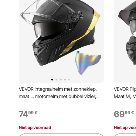
VEVOR integraalhelm met zonneklep,
VEVOR Fli
maat L, motorhelm met dubbel vizier,
Maat M, M
ECE 22.06 gecertificeerd, integraalhelm
22.06 Gece
voor mannen en vrouwen, integraalhelm
voor Volw
74
69
99
€
99
€
met Bluetooth-
Bluetooth
luidsprekercompartiment,
Uitneemba
Niet op voorraad
Niet op voo
bromfietshelm