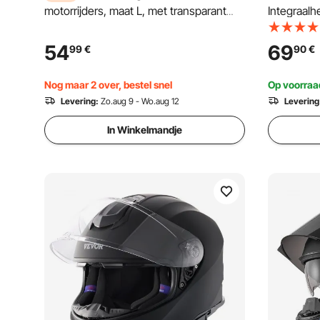
motorrijders, maat L, met transparant
Integraal
vizier, ECE 22.06 gecertificeerd,
Bluetooth-
integraalhelm voor mannen en vrouwen,
lens, DOT
54
69
99
€
90
€
integraalhelm met Bluetooth-
motorcros
luidsprekercompartiment,
volwassen
Nog maar 2 over, bestel snel
Op voorraa
bromfietshelm, zwart
Levering:
Zo.aug 9 - Wo.aug 12
Levering
In Winkelmandje