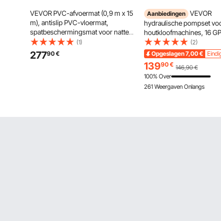
VEVOR PVC-afvoermat (0,9 m x 15
VEVOR
Aanbiedingen
m), antislip PVC-vloermat,
hydraulische pompset vo
spatbeschermingsmat voor natte
houtkloofmachines, 16 G
ruimtes, holle matrol, antislipmat
traps 4000 PSI aluminium
(1)
(2)
voor zwembaden, terrassen,
hydraulische tandwielpo
277
90
€
Opgeslagen
7,00
€
Eindi
badkamers en toiletten, grijs
ventiel, 1" inlaat 1/2" NPT u
139
90
€
146,90
€
3600 RPM, voor
100% Over
houtkloofmachines met kl
261 Weergaven Onlangs
motor.