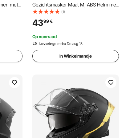
lmen met
Gezichtsmasker Maat M, ABS Helm met
Verwisselbaar Vizier, ECE-
(1)
 lens,
goedgekeurde Comfortabele
43
99
€
Motocrosshelm, voor Jongeren &
, voor
Volwassenen, Zwart
Op voorraad
Levering:
zodra Do.aug 13
In Winkelmandje