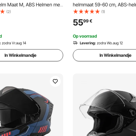
helm Maat M, ABS Helmen met
helmmaat 59-60 cm, ABS-he
aansluiting en verwisselbare
hoge dichtheid & Bluetooth-
(2)
(1)
-goedgekeurde comfortabele
communicatie & verwisselbare
55
99
€
shelm, voor jongeren en
maat L, DOT-goedgekeurde
en Zwart
comfortabele motorcrosshelm
d
Op voorraad
jongeren en volwassenen
:
zodra Vr.aug 14
Levering:
zodra Wo.aug 12
In Winkelmandje
In Winkelmandje