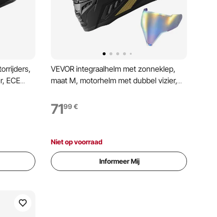
rrijders,
VEVOR integraalhelm met zonneklep,
er, ECE
maat M, motorhelm met dubbel vizier,
lhelm voor
ECE 22.06 gecertificeerd, integraalhelm
etooth-
voor mannen en vrouwen, integraalhelm
71
99
€
rt,
met Bluetooth-
luidsprekercompartiment,
bromfietshelm
Niet op voorraad
Informeer Mij