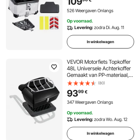
109
& Rugkussen, Helmhoes (435
x 378 x 348 mm) Zilver
526 Weergaven Onlangs
Op voorraad.
Levering:
zodra Di. Aug. 11
In winkelwagen
VEVOR Motorfiets Topkoffer
48L Universele Achterkoffer
Gemaakt van PP-materiaal,
Waterdichte & Afneembare
(80)
Motorfiets Topkoffer met
93
99
€
Meerdere Gaten in de Vloer &
Plank Helmkoffer (565 x 500
347 Weergaven Onlangs
x 380mm)
Op voorraad.
Levering:
zodra Wo. Aug. 12
In winkelwagen