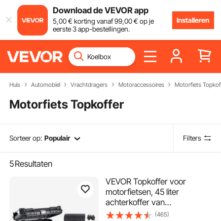
Download de VEVOR app
Installeren
5
,00
€
korting vanaf
99
,00
€
op je
eerste 3 app-bestellingen.
Huis
Automobiel
Vrachtdragers
Motoraccessoires
Motorfiets Topkof
Motorfiets Topkoffer
Sorteer op:
Populair
Filters
5
Resultaten
VEVOR Topkoffer voor
motorfietsen, 45 liter
achterkoffer van
aluminiumlegering met
(465)