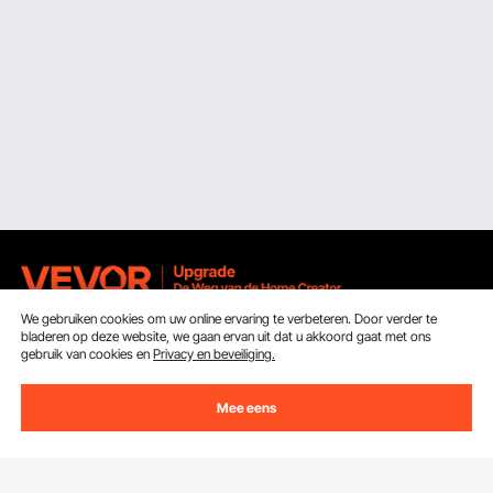
We gebruiken cookies om uw online ervaring te verbeteren. Door verder te
bladeren op deze website, we gaan ervan uit dat u akkoord gaat met ons
Ontvang 5 € korting als je je inschrijft voor e-mails
gebruik van cookies en
Privacy en beveiliging.
met besparingen en tips.
Mee eens
E-mailadres
Abonneren
Door op de knop
abonneren
te klikken, gaat u akkoord met ons
Privacy- & Cookiebeleid
.