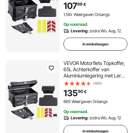
lederen voering, afneembare
107
99
€
topkoffer met slot en
rugleuning, helmhoes (435 x
1.5K+ Weergaven Onlangs
378 x 348 mm) zwart
Op voorraad.
Levering:
zodra Wo. Aug. 12
In winkelwagen
VEVOR Motorfiets Topkoffer,
65L Achterkoffer van
Aluminiumlegering met Leren
Voering, Afneembare
(465)
Motorfiets Topkoffer met Slot
135
90
€
& Rugkussen, Helmhoes (565
x 500 x 380 mm) Zwart
665 Weergaven Onlangs
Op voorraad.
Levering:
zodra Wo. Aug. 12
In winkelwagen