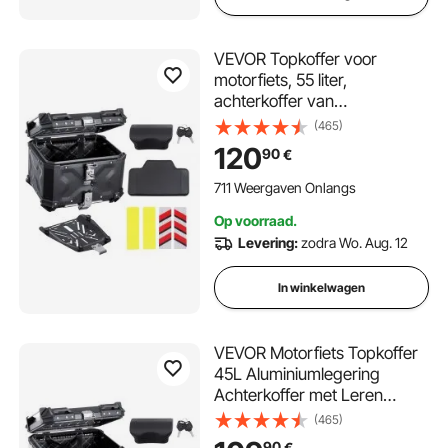
VEVOR Topkoffer voor
motorfiets, 55 liter,
achterkoffer van
aluminiumlegering met
(465)
lederen voering, afneembare
120
90
€
topkoffer met slot en
rugleuning, helmhoes (470 x
711 Weergaven Onlangs
430 x 367 mm) zwart
Op voorraad.
Levering:
zodra Wo. Aug. 12
In winkelwagen
VEVOR Motorfiets Topkoffer
45L Aluminiumlegering
Achterkoffer met Leren
Voering, Afneembare
(465)
Motorfiets Topkoffer met Slot
90
€