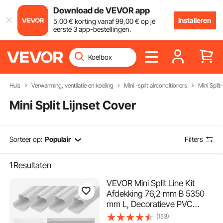
Download de VEVOR app
Installeren
5
,00
€
korting vanaf
99
,00
€
op je
eerste 3 app-bestellingen.
Huis
Verwarming, ventilatie en koeling
Mini -split airconditioners
Mini Spli
Mini Split Lijnset Cover
Sorteer op:
Populair
Filters
1
Resultaten
VEVOR Mini Split Line Kit
Afdekking 76,2 mm B 5350
mm L, Decoratieve PVC
Airconditioner Buisafdekking
(153)