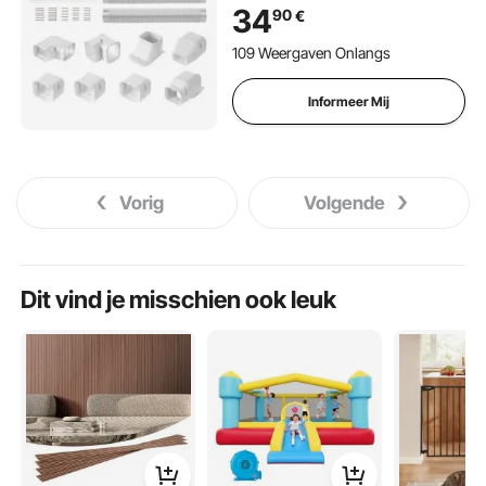
met 4 Rechte Kanalen en
34
90
€
Complete Componenten,
Overschilderbaar voor
109 Weergaven Onlangs
Warmtepompen, Wit
Informeer Mij
Vorig
Volgende
Dit vind je misschien ook leuk