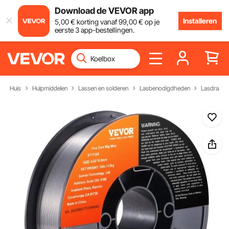
Download de VEVOR app
Installeren
5
,00
€
korting vanaf
99
,00
€
op je
eerste 3 app-bestellingen.
Huis
Hulpmiddelen
Lassen en solderen
Lasbenodigdheden
Lasdraad