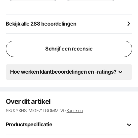
Gasloos lassen: Er zijn geen beschermgassen zoals
gasflessen, flowmeters en mondstukken nodig, wat
de lasapparatuur vereenvoudigt en een eenvoudiger
Bekijk alle 288 beoordelingen
en gebruiksvriendelijker lasproces mogelijk maakt.
Tegelijkertijd is het handiger om buiten te lassen. U
hoeft zich geen zorgen te maken dat het gas door de
wind wordt weggeblazen of dat de externe
Schrijf een recensie
omgeving de laskwaliteit beïnvloedt.
Hoe werken klantbeoordelingen en -ratings?
Over dit artikel
SKU: YXHSJMIGE71TGOMMLV0
Kopiëren
Productspecificatie