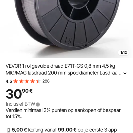
1/12
VEVOR 1 rol gevulde draad E71T-GS 0,8 mm 4,5 kg
MIG/MAG lasdraad 200 mm spoeldiameter Lasdraadrol
...
560 MPa treksterkte Gevuld lassen zonder
288
4.5
beschermgas
30
90
€
Inclusief BTW
Verdien minimaal
2%
punten op aankopen of bespaar
tot
15%
.
5
,00
€
korting vanaf
99
,00
€
op je eerste 3 app-