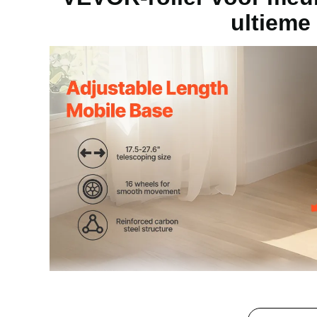
ultieme
Wielmaat
1,1 x 0,827 in
Uitgebreid formaat
21,5 x 1,5 inc
Formaat niet uitgevouwen
13,35 x 1,5 in
Productgewicht
1,34 kg
Ben je het beu dat dingen uitglijden? Onze meubelrol
verplaatsen zonder dat je op je tenen hoeft te lope