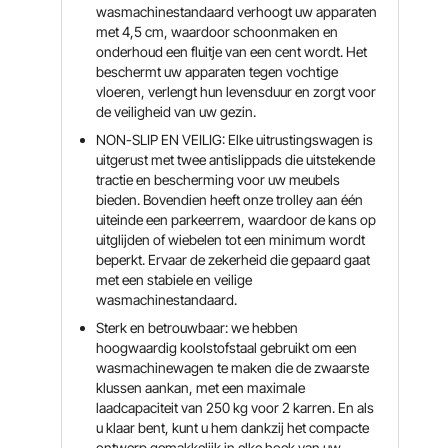
wasmachinestandaard verhoogt uw apparaten
met 4,5 cm, waardoor schoonmaken en
onderhoud een fluitje van een cent wordt. Het
beschermt uw apparaten tegen vochtige
vloeren, verlengt hun levensduur en zorgt voor
de veiligheid van uw gezin.
NON-SLIP EN VEILIG: Elke uitrustingswagen is
uitgerust met twee antislippads die uitstekende
tractie en bescherming voor uw meubels
bieden. Bovendien heeft onze trolley aan één
uiteinde een parkeerrem, waardoor de kans op
uitglijden of wiebelen tot een minimum wordt
beperkt. Ervaar de zekerheid die gepaard gaat
met een stabiele en veilige
wasmachinestandaard.
Sterk en betrouwbaar: we hebben
hoogwaardig koolstofstaal gebruikt om een ​​
wasmachinewagen te maken die de zwaarste
klussen aankan, met een maximale
laadcapaciteit van 250 kg voor 2 karren. En als
u klaar bent, kunt u hem dankzij het compacte
ontwerp gemakkelijk in elke hoek van uw