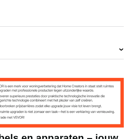
thaan + PP
bels en apparaten – jouw