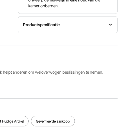
kamer opbergen.
Productspecificatie
Materiaal
Materiaal
wiel
Artikelmodelnummer
kast
ABS +
Y13
koolstofst
polyureth
aal
aan + PP
ack helpt anderen om weloverwogen beslissingen te nemen.
Capaciteit
2
Wielmaat
voor één
transportwagens,
1,1 x 0,827
gewicht
totaal gewicht
inch/28 x
330
300 kg
21 mm
lbs/150 kg
Bekijk alle specificaties
 Huidige Artikel
Geverifieerde aankoop