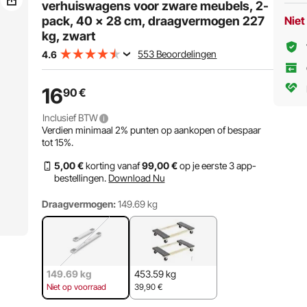
227 kg, zwart
verhuiswagens voor zware meubels, 2-
pack, 40 x 28 cm, draagvermogen 227
Niet
kg, zwart
553 Beoordelingen
4.6
16
90
€
Inclusief BTW
Verdien minimaal
2%
punten op aankopen of bespaar
tot
15%
.
5
,00
€
korting vanaf
99
,00
€
op je eerste 3 app-
bestellingen.
Download Nu
Draagvermogen:
149.69 kg
149.69 kg
453.59 kg
Niet op voorraad
39,90
€