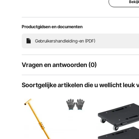
Bekij
Productgidsen en documenten
Gebruikershandleiding-en (PDF)
Vragen en antwoorden (0)
Typische vragen over producten:
Soortgelijke artikelen die u wellicht leuk 
Is het product duurzaam? ...
Stel de eerste vraag
Gekraste vloeren behoren tot het verleden. Ons geo
stopt snel en past zich bov