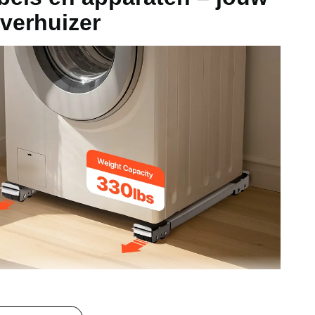
 verhuizer
ch/28 x 21 mm
h/546,1 x 38,1 mm
ch/339,1 x 38,1 mm
 wordt geleverd met rubberen grippads. Nu kun je dingen
n en je zorgen hoeft te maken dat er iets valt of morst.