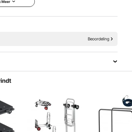
k Meer
Beoordeling
vindt
ptimaliseerde remontwerp van deze wasmachinestandaard
endien goed aan uw vloeren aan.