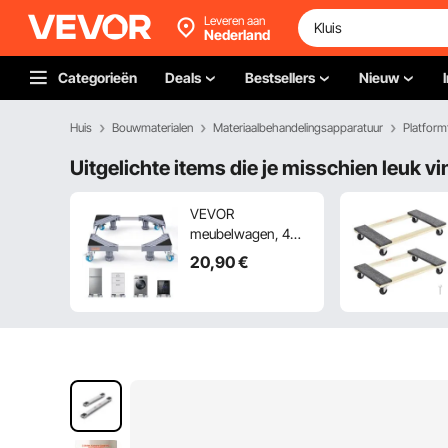
Leveren aan
Nederland
Categorieën
Deals
Bestsellers
Nieuw
Huis
Bouwmaterialen
Materiaalbehandelingsapparatuur
Platform
Uitgelichte items die je misschien leuk vi
VEVOR
meubelwagen, 4
wielen,
20
,90
€
verplaatsbare
zwenkwielen,
robuust,
vergrendelbaar,
klein, plat, voor
zware meubels,
40,6 x 27,9 cm,
draagvermogen
227,8 kg, zwart