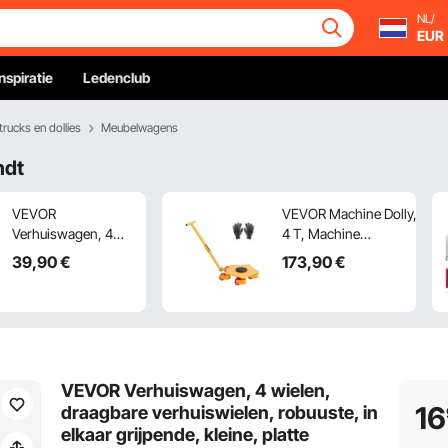
NL/
EUR
Inspiratie
Ledenclub
trucks en dollies
Meubelwagens
ndt
VEVOR
VEVOR Machine Dolly,
Verhuiswagen, 4
4 T, Machine
wielen, draagbare
Transport Dolly met
39
,90
€
173
,90
€
verhuiswielen,
360° draaibare kap en
robuuste, in elkaar
PU zwenkwielen,
grijpende, kleine,
Robuuste industriële
platte
machinemeubelwagen
verhuiswagens
met handgreep voor
voor zware
magazijn, werkplaats
VEVOR Verhuiswagen, 4 wielen,
meubels, 2-pack,
16
draagbare verhuiswielen, robuuste, in
40 x 28 cm,
elkaar grijpende, kleine, platte
draagvermogen