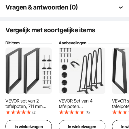
Vragen & antwoorden (0)
Typische vragen gesteld over producten:
Is het product duurzaam? ...
Vergelijk met soortgelijke items
Dit item
Aanbevelingen
Stel de eerste vraag
VEVOR set van 2
VEVOR Set van 4
VEVOR s
Stevig en verstelbaar ontwerp voor verschillende tafels met een elegante
uitstraling voor meer comfort en esthetiek.
tafelpoten, 711 mm
tafelpoten
tafelpo
hoog, tafelonderstel,
Haarspeldpoten 406
hoog, ta
(4)
(5)
draagvermogen 454
mm hoog 110x110 mm
draagve
kg, tafelpoten van
montageplaat
tafelpot
In winkelwagen
In winkelwagen
In 
koolstofstaal,
Koolstofstaal
koolstof