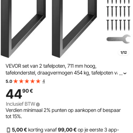
1/12
VEVOR set van 2 tafelpoten, 711 mm hoog,
tafelonderstel, draagvermogen 454 kg, tafelpoten van
...
koolstofstaal, meubelpoten, zwart, tafelonderstel, ideaal
4
5.0
voor keukentafels, consoletafels in de woonkamer,
44
90
€
studiotafels, etc.
Inclusief BTW
Verdien minimaal
2%
punten op aankopen of bespaar
tot
15%
.
5
,00
€
korting vanaf
99
,00
€
op je eerste 3 app-