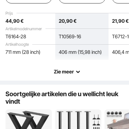
meubelpoten, zwart,
Gepoedercoat
meubelp
tafelonderstel, ideaal
Haarspeldpoten
tafelond
Prijs
voor keukentafels,
Draagvermogen van
voor keu
44
,90
€
20
,90
€
21
,90
€
consoletafels in de
227 kg Ideaal voor
consolet
woonkamer,
keukentafels
woonka
Artikelmodelnummer
studiotafels, etc.
Woonkamerconsoles
studiotaf
T6164-28
T10569-16
T6712-
Studiotafels
Artikelhoogte
711 mm (28 inch)
406 mm (15,98 inch)
406,4 m
Zie meer
Uitzonderlijk draagvermogen en verstelbare steunpoten voor de beste pasvorm
op diverse tafels.
Soortgelijke artikelen die u wellicht leuk
vindt