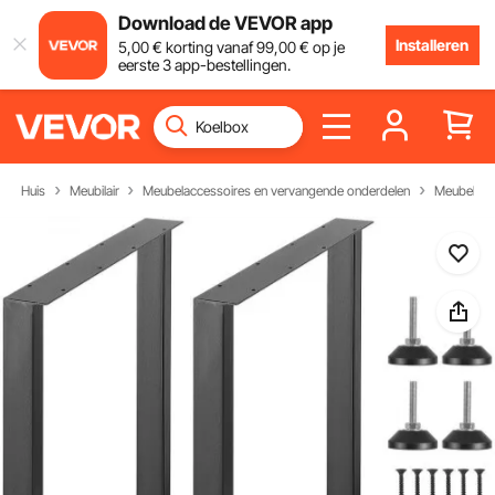
Download de VEVOR app
Installeren
5
,00
€
korting vanaf
99
,00
€
op je
eerste 3 app-bestellingen.
Huis
Meubilair
Meubelaccessoires en vervangende onderdelen
Meubelond