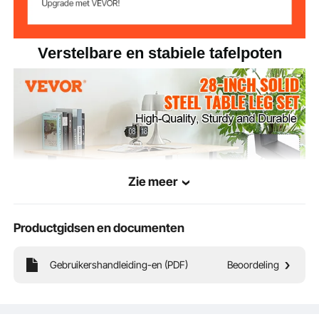
montagegat
6,5 kg (14,33 lbs)
Artikelgewicht
Verstelbare en stabiele tafelpoten
koolstofstaal
Hoofdmateriaal
Diameter poot
50 x 30 mm (1,97 x 1,18 inch)
rechthoekige buis
Maximaal
454 kg (1000 lbs)
draagvermogen
Zie meer
Productgidsen en documenten
Gebruikershandleiding-en (PDF)
Beoordeling
Onze veelzijdige tafelpoten kunnen tafelbladen van verschillende afmetingen of
meubels zoals banken ondersteunen. Ze zijn gemaakt van dik, massief staal en
bieden een hoog draagvermogen en duurzaamheid met gelaste montageplaten.