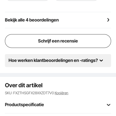
dubbel verpakt, met BC-golfkarton en EPE-
schuimvulling om te voldoen aan de internationale
veiligheidsnormen, het risico op schade tijdens
Bekijk alle 4 beoordelingen
transport te verminderen en de productintegriteit te
garanderen.
Schrijf een recensie
Hoe werken klantbeoordelingen en -ratings?
Over dit artikel
SKU: FXZTHSGFX28XXZDT7V0
Kopiëren
Productspecificatie