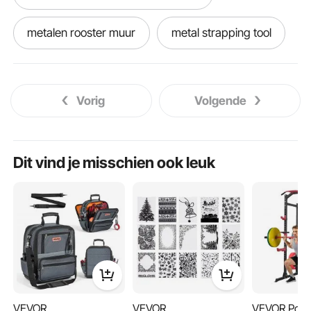
metalen rooster muur
metal strapping tool
tole en métal
metal tool
Vorig
Volgende
metal banding tool
metal balls
metalen luifel
luifel metaal
Dit vind je misschien ook leuk
metal tool storage
metalen terras
metalen sieraden
metaal voor sieraden
metaal sieraden
VEVOR
VEVOR
VEVOR Pow