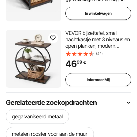
In winkelwagen
VEVOR bijzettafel, smal
nachtkastje met 3 niveaus en
open planken, modern
nachtkastje met rond metalen
(42)
frame, houten salontafel voor
46
99
€
woonkamer, slaapkamer,
kantoor, rustiek bruin
Informeer Mij
Gerelateerde zoekopdrachten
gegalvaniseerd metaal
metalen rooster voor aan de muur