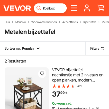
Huis
Meubilair
Woonkamermeubels
Accenttafels
Bijzettafels
Metale
Metalen bijzettafel
Sorteer op:
Populair
Filters
2
Resultaten
VEVOR bijzettafel,
nachtkastje met 2 niveaus en
open planken, modern
nachtkastje met X-vormig
(42)
metalen frame, houten
37
99
€
salontafel voor woonkamer,
slaapkamer, kantoor,
Op voorraad.
bruin/zwart
Levering:
zodra Ma. Aug. 10