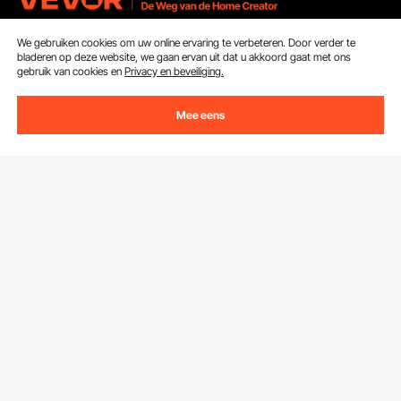
We gebruiken cookies om uw online ervaring te verbeteren. Door verder te
Ontvang 5 € korting als je je inschrijft voor e-mails
bladeren op deze website, we gaan ervan uit dat u akkoord gaat met ons
met besparingen en tips.
gebruik van cookies en
Privacy en beveiliging.
E-mailadres
Abonneren
Mee eens
Door op de knop
abonneren
te klikken, gaat u akkoord met ons
Privacy- & Cookiebeleid
.
Klantenservice
Neem contact op
Bronnen
Retourneren en vervangingen
Leden Programma
Uw bestellingen
Over Ons