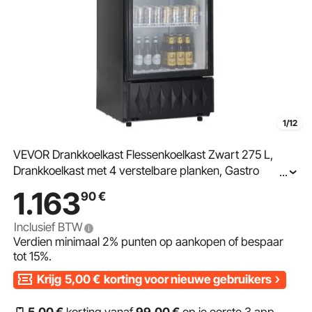
1/12
VEVOR Drankkoelkast Flessenkoelkast Zwart 275 L,
Drankkoelkast met 4 verstelbare planken, Gastro
...
Drankkoeler LED 7-niveau Knopbediening, Commerciële
1.163
90
€
Koelkast
Inclusief BTW
Verdien minimaal
2%
punten op aankopen of bespaar
tot
15%
.
Krijg
5,00
€
korting voor nieuwe gebruikers