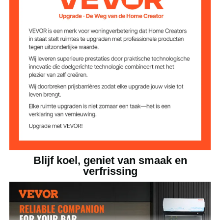
4 verstelbare planken
Aantal planken
knopbediening met 7
Bedieningsmodus
niveaus
59,37 kg (inclusief alle
Nettogewicht
accessoires)
21,18 x 23,66 x 68,97 inch /
Productafmetinge
n
538 x 601 x 1752 mm
Blijf koel, geniet van smaak en
verfrissing