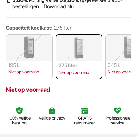
5
,00
€
korting vanaf
99
,00
€
op je eerste 3 app-
bestellingen.
Download Nu
Capaciteit koelkast:
275 liter
195 L
345 L
275 liter
Niet op voorraad
Niet op voorraa
Niet op voorraad
Niet op voorraad
100% veilige
Veilige privacy
GRATIS
Professionele
betaling
retourneren
service