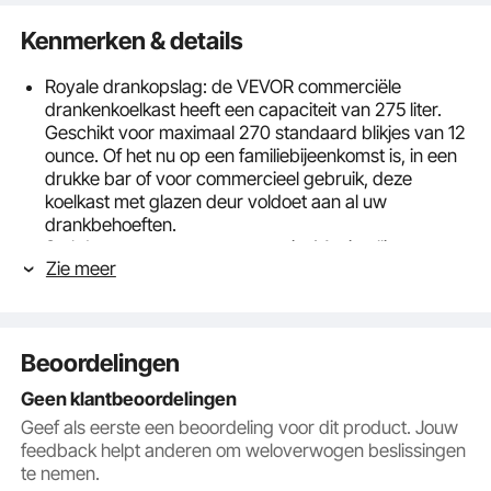
Kenmerken & details
Royale drankopslag: de VEVOR commerciële
drankenkoelkast heeft een capaciteit van 275 liter.
Geschikt voor maximaal 270 standaard blikjes van 12
ounce. Of het nu op een familiebijeenkomst is, in een
drukke bar of voor commercieel gebruik, deze
koelkast met glazen deur voldoet aan al uw
drankbehoeften.
Stel de gewenste temperatuur in: Met intelligente
Zie meer
temperatuurregeling met 7 niveaus voor
verschillende dranken biedt onze drankenkoelkast
een breed temperatuurbereik van 32 °F tot 50 °F (0-
10 °C). Stel de gewenste temperatuur in voor perfect
Beoordelingen
gekoelde dranken, of het nu gaat om sap, wijn of bier.
Efficiënte koeling met automatisch ontdooien: Dankzij
Geen klantbeoordelingen
een 360° circulerend luchtkoelsysteem zorgt deze
Geef als eerste een beoordeling voor dit product. Jouw
commerciële koelkast voor een snelle en gelijkmatige
feedback helpt anderen om weloverwogen beslissingen
koeling en voorkomt ijsvorming. Het is efficiënt,
te nemen.
duurzaam en energiebesparend en zorgt voor een