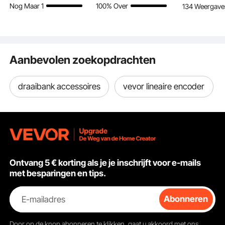
Nog Maar 1
100% Over
134 Weergave
hittebestendige
7x7 strengen,
laskabelhas
handschoenen en
railingkabel voor
staal met b
365,76 cm snoer
terrasleuningen,
industriële
tuinhekken.
werkplaats
Aanbevolen zoekopdrachten
draaibank accessoires
vevor lineaire encoder
Ideaal voor verschillende omgevingen: onroerend goed, plaats delict, bouw,
landschapsarchitectuur, doe-het-zelf. Voor het meten van rechte en gebogen
Ontvang 5 € korting als je je inschrijft voor e-mails
lijnen, voor particulier en commercieel gebruik.
met besparingen en tips.
E-mailadres
Abonneren
Door op de knop
abonneren
te klikken, gaat u akkoord met ons