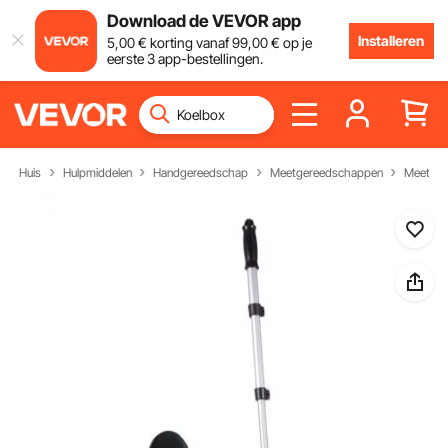
Download de VEVOR app
Installeren
5
,00
€
korting vanaf
99
,00
€
op je
eerste 3 app-bestellingen.
Huis
Hulpmiddelen
Handgereedschap
Meetgereedschappen
Meetwie