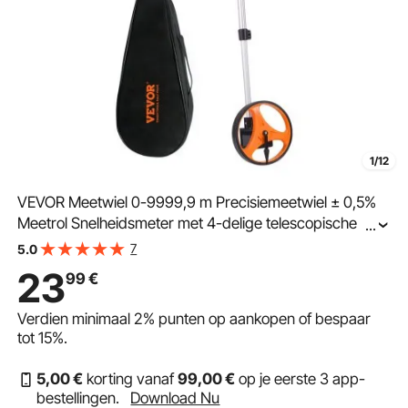
1/12
VEVOR Meetwiel 0-9999,9 m Precisiemeetwiel ± 0,5%
Meetrol Snelheidsmeter met 4-delige telescopische
...
staaf 100-42 cm Meetwiel φ159 mm Afstandsmeter
7
5.0
Gemaakt van ABS + aluminiumoxide Inclusief draagtas
23
99
€
Verdien minimaal
2%
punten op aankopen of bespaar
tot
15%
.
5
,00
€
korting vanaf
99
,00
€
op je eerste 3 app-
bestellingen.
Download Nu