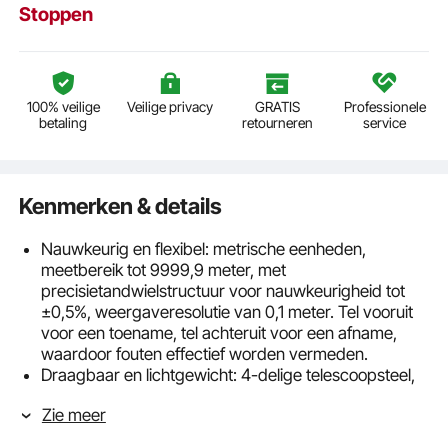
Stoppen
100% veilige
Veilige privacy
GRATIS
Professionele
betaling
retourneren
service
Kenmerken & details
Nauwkeurig en flexibel: metrische eenheden,
meetbereik tot 9999,9 meter, met
precisietandwielstructuur voor nauwkeurigheid tot
±0,5%, weergaveresolutie van 0,1 meter. Tel vooruit
voor een toename, tel achteruit voor een afname,
waardoor fouten effectief worden vermeden.
Draagbaar en lichtgewicht: 4-delige telescoopsteel,
verstelbaar van 100 cm tot 42 cm. Gemakkelijk op de
Zie meer
gewenste lengte te verstellen door de sluiting
voorzichtig aan te trekken. Met een gewicht van