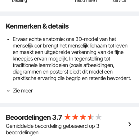
betaling
retourneren
service
Kenmerken & details
Ervaar echte anatomie: ons 3D-model van het
menselijk oor brengt het menselijk lichaam tot leven
en maakt een uitgebreide verkenning van de fijne
kneepjes ervan mogelijk. In tegenstelling tot
traditionele leermiddelen (zoals afbeeldingen,
diagrammen en posters) biedt dit model een
praktische ervaring die begrip en retentie bevordert.
Interactief leren: Dompel jezelf onder in de
Zie meer
fascinerende wereld van de anatomie met ons
aantrekkelijke anatomiemodel van het menselijk oor.
Ontworpen voor leuk en interactief leren, maakt het
het bestuderen van het menselijk lichaam eerder een
Beoordelingen
3.7
avontuur dan een hele klus.
Demontabel ontwerp: ons anatomische oormodel is
Gemiddelde beoordeling gebaseerd op 3
demontabel, zodat het eenvoudig kan worden
beoordelingen
gemonteerd en gedemonteerd, zodat studenten de