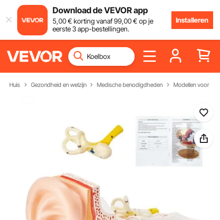
Download de VEVOR app
Installeren
5
,00
€
korting vanaf
99
,00
€
op je
eerste 3 app-bestellingen.
Huis
Gezondheid en welzijn
Medische benodigdheden
Modellen voor het