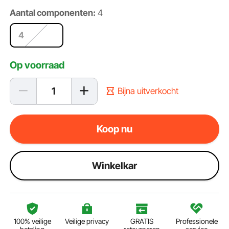
Aantal componenten:
4
4
Op voorraad
Bijna uitverkocht
Koop nu
Winkelkar
100% veilige
Veilige privacy
GRATIS
Professionele