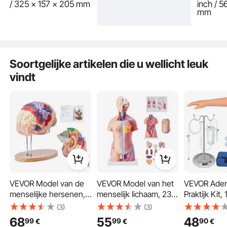
/ 325 x 157 x 205 mm
inch / 
mm
Ons anatomische oormodel is comfortabel en praktisch. Het is gemakkelijk te
demonteren en stelt studenten in staat vertrouwd te raken met de anatomie en
Soortgelijke artikelen die u wellicht leuk
de functies van het orgel gemakkelijk te begrijpen.
vindt
VEVOR Model van de
VEVOR Model van het
VEVOR Ader
menselijke hersenen,
menselijk lichaam, 23
Praktijk Kit,
2x levensgroot 4-delig
delen, 455 mm,
Injectie van
(3)
(3)
anatomisch model van
Anatomiemodel van de
Venapuncti
68
55
48
99
99
90
€
€
€
de menselijke
menselijke torso,
Intraveneuz