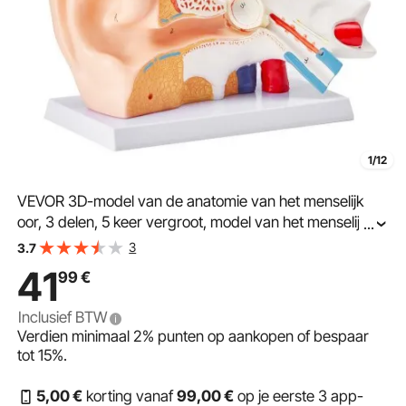
1/12
VEVOR 3D-model van de anatomie van het menselijk
oor, 3 delen, 5 keer vergroot, model van het menselijk
...
oor, buitenoor, middenoor, binnenoor met basis,
3
3.7
professioneel anatomisch model van PVC als
41
99
€
lesmateriaal
Inclusief BTW
Verdien minimaal
2%
punten op aankopen of bespaar
tot
15%
.
5
,00
€
korting vanaf
99
,00
€
op je eerste 3 app-