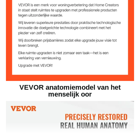
0,9 kg
Productgewicht
12,80 x 6,18 x 8,07 inch /
Productgrootte
325 x 157 x 205 mm
VEVOR anatomiemodel van het
menselijk oor