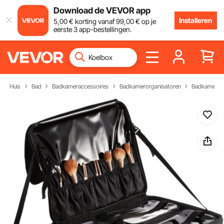
Download de VEVOR app
Installeren
5
,00
€
korting vanaf
99
,00
€
op je
eerste 3 app-bestellingen.
Huis
Bad
Badkameraccessoires
Badkamerorganisatoren
Badkamerops