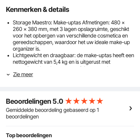
Kenmerken & details
Storage Maestro: Make-uptas Afmetingen: 480 x
260 x 380 mm, met 3 lagen opslagruimte, geschikt
voor het opbergen van verschillende cosmetica en
gereedschappen, waardoor het uw ideale make-up
organizer is.
Lichtgewicht en draagbaar: de make-uptas heeft een
nettogewicht van 5,4 kg en is uitgerust met
verstelbare handgrepen en wielen, evenals een
Zie meer
schouderriem en draaggreep. U kunt hem trekken, in
uw hand dragen of over uw schouder dragen voor
eenvoudig transport. Hij past gemakkelijk in de
kofferbak van uw auto of kan worden meegenomen
Beoordelingen
5.0
in het vliegtuig en dient als mobiel make-
upwerkstation.
Gemiddelde beoordeling gebaseerd op 1
Stevig en duurzaam: deze cosmetische hoes is
beoordelingen
gemaakt van waterdicht en slijtvast Oxford-
doekmateriaal, dat stevigheid en duurzaamheid
garandeert. Het beschikt ook over soepel lopende en
Top beoordelingen