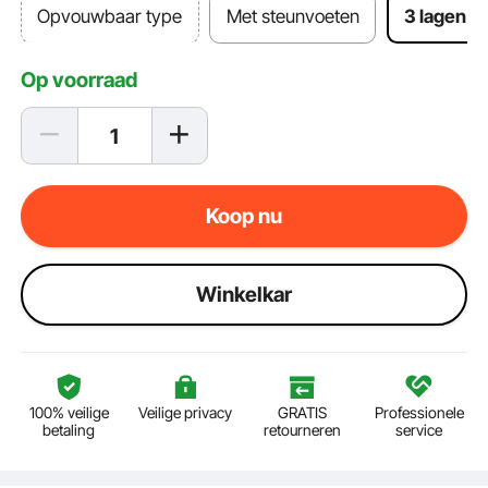
Opvouwbaar type
Met steunvoeten
3 lagen
Op voorraad
Koop nu
Winkelkar
100% veilige
Veilige privacy
GRATIS
Professionele
betaling
retourneren
service