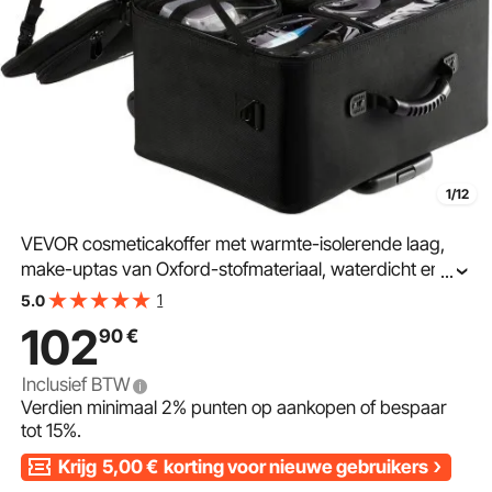
1/12
VEVOR cosmeticakoffer met warmte-isolerende laag,
make-uptas van Oxford-stofmateriaal, waterdicht en
...
slijtvast, make-upkoffer, make-uptas, cosmetische tas,
1
5.0
make-up organizer 480 x 260 x 380 mm
102
90
€
Inclusief BTW
Verdien minimaal
2%
punten op aankopen of bespaar
tot
15%
.
Krijg
5,00
€
korting voor nieuwe gebruikers