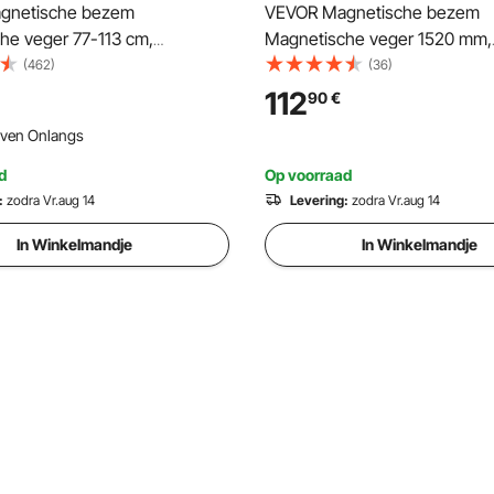
gnetische bezem
VEVOR Magnetische bezem
he veger 77-113 cm,
Magnetische veger 1520 mm,
he veger Magnetische
Magnetische veger Magnetis
(462)
(36)
ezem Magnetische bezem
magneetbezem Magnetische
112
90
€
e lifter 20,4 kg Magnetische
Magnetische lifter 42,2 kg M
ven Onlangs
gnetische
kracht Magnetische
erzamelaar Vloerveger
spaanderverzamelaar Vloerve
d
Op voorraad
ine
Veegmachine
:
zodra Vr.aug 14
Levering:
zodra Vr.aug 14
In Winkelmandje
In Winkelmandje