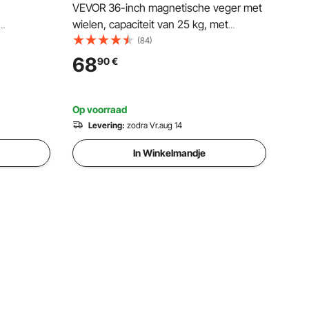
VEVOR 36-inch magnetische veger met
wielen, capaciteit van 25 kg, met
che
uitschuifbare magnetische opraaptool,
(84)
 bezem
verstelbare handgreep, magnetische
68
90
€
agnetische
opraapveger voor het oprapen van
spijkers en schroeven, voor werkplaats,
ger
garage, tuin
Op voorraad
Levering:
zodra Vr.aug 14
In Winkelmandje