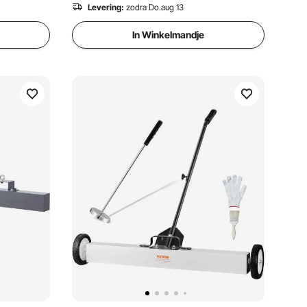
Veegmachine
Levering:
zodra Do.aug 13
In Winkelmandje