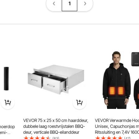
1
VEVOR 75 x 25 x 50 cm haarddeur,
VEVOR Verwarmde Hoo
dubbele laag roestvrijstalen BBQ-
Unisex, Capuchonjas m
moerdop
deur, verticale BBQ-eilanddeur
Ritssluiting en 7,4V 1
emi-
Powerbank, 5 Verwarm
ABS
(83)
(47)