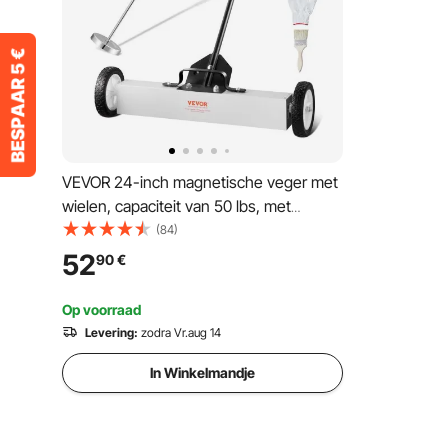
VEVOR 24-inch magnetische veger met
wielen, capaciteit van 50 lbs, met
uitschuifbare magnetische opraaptool,
(84)
verstelbare handgreep, magnetische
52
90
€
opraapveger voor het oprapen van
spijkers en schroeven, voor werkplaats,
Op voorraad
garage, tuin
Levering:
zodra Vr.aug 14
In Winkelmandje