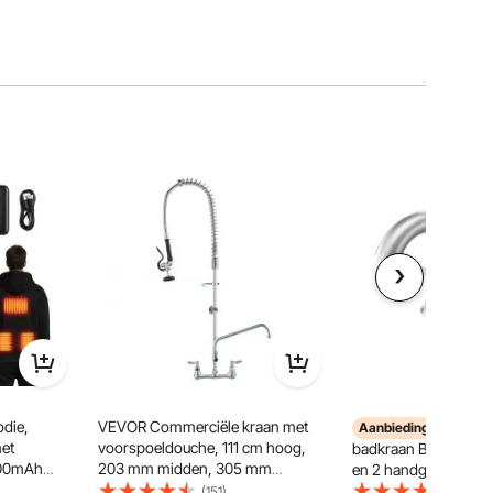
die,
VEVOR Commerciële kraan met
VEVO
Aanbiedingen
et
voorspoeldouche, 111 cm hoog,
badkraan Badkraanse
6000mAh
203 mm midden, 305 mm
en 2 handgrepen, ge
ingszones,
draaibare uitloop, aan de muur
roestvrij staal badkr
(151)
(128)