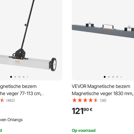
gnetische bezem
VEVOR Magnetische bezem
he veger 77-113 cm,
Magnetische veger 1830 mm,
he veger Magnetische
Magnetische veger Magnetis
(462)
(36)
ezem Magnetische bezem
magneetbezem Magnetische
121
90
€
e lifter 24,9 kg Magnetische
Magnetische lifter 47,6 kg M
ven Onlangs
gnetische
kracht Magnetische
erzamelaar Vloerveger
spaanderverzamelaar Vloerve
d
Op voorraad