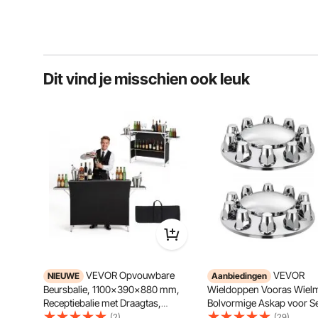
Dit vind je misschien ook leuk
VEVOR Opvouwbare
VEVOR
NIEUWE
Aanbiedingen
Beursbalie, 1100x390x880 mm,
Wieldoppen Vooras Wiel
Receptiebalie met Draagtas,
Bolvormige Askap voor S
Opbergvak, Receptietafel,
Trucks Gegalvaniseerde 
(2)
(29)