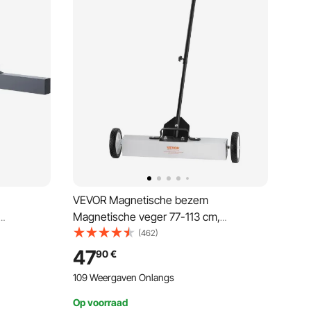
VEVOR Magnetische bezem
Magnetische veger 77-113 cm,
che
Magnetische veger Magnetische
(462)
 bezem
bezem Magnetische bezem
47
90
€
agnetische
Magnetische lifter 22,6 kg Magnetische
109 Weergaven Onlangs
kracht Magnetische
ger
spaanderverzamelaar Vloerveger
Op voorraad