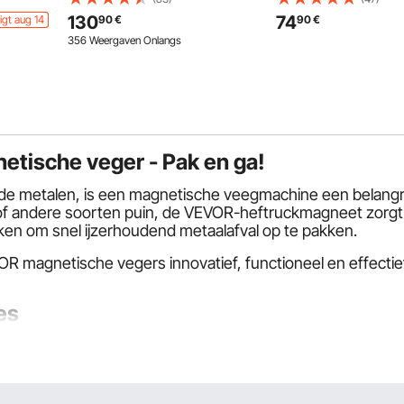
3 Temperatuurinstelling
130
74
igt aug 14
90
€
90
€
warmte, voor Winterka
356 Weergaven Onlangs
Zwart, XXL
 Helder
etische veger - Pak en ga!
de metalen, is een magnetische veegmachine een belangri
 of andere soorten puin, de VEVOR-heftruckmagneet zorgt e
iken om snel ijzerhoudend metaalafval op te pakken.
R magnetische vegers innovatief, functioneel en effectief
es
es: