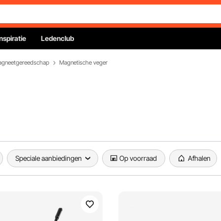
Inspiratie
Ledenclub
gneetgereedschap
Magnetische veger
Speciale aanbiedingen
Op voorraad
Afhalen