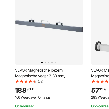
VEVOR Magnetische bezem
VEVOR Ma
Magnetische veger 2130 mm,
Magnetisc
Magnetische veger Magnetische
Magnetisc
(36)
magneetbezem Magnetische bezem
magneetb
188
57
90
€
99
€
Magnetische lifter 54,4 kg Magnetische
Magnetisch
166 Weergaven Onlangs
285 Weerga
kracht Magnetische
kracht Ma
spaanderverzamelaar Vloerveger
spaanderv
Op voorraad
Op voorraa