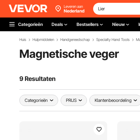
Leveren aan
Nederland
Categorieën
Deals
Bestsellers
Nieuw
Huis
Hulpmiddelen
Handgereedschap
Specialty Hand Tools
Ma
Magnetische veger
9 Resultaten
Categorieën
PRIJS
Klantenbeoordeling