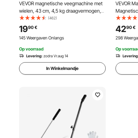
VEVOR magnetische veegmachine met
VEVOR Ma
wielen, 43 cm, 4,5 kg draagvermogen,
Magnetisc
magnetische borstel met verstelbare
Magnetisc
(462)
handgreep, voor het opzuigen van
magneetb
19
42
90
€
90
€
spijkers en schroeven, reiniging van
Magnetisch
145 Weergaven Onlangs
298 Weerga
garages en dakprojecten.
kracht Ma
spaanderv
Op voorraad
Op voorraa
Veegmach
Levering:
zodra Vr.aug 14
Levering
In Winkelmandje