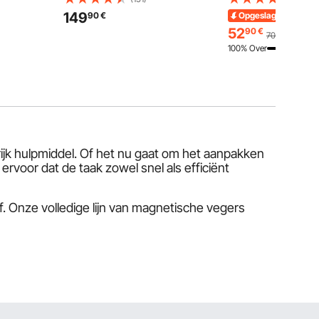
en, 4-8 uur
gemonteerde keukenkraan,
booguitloop voor mo
149
90
€
Opgeslagen
18,09
€
mperen,
messing constructie met
dek voor baden van 
52
90
€
70,99
€
uittrekbare sproeier, voor 1/2/3-
100% Over
cabine wastafel
jk hulpmiddel. Of het nu gaat om het aanpakken
rvoor dat de taak zowel snel als efficiënt
. Onze volledige lijn van magnetische vegers