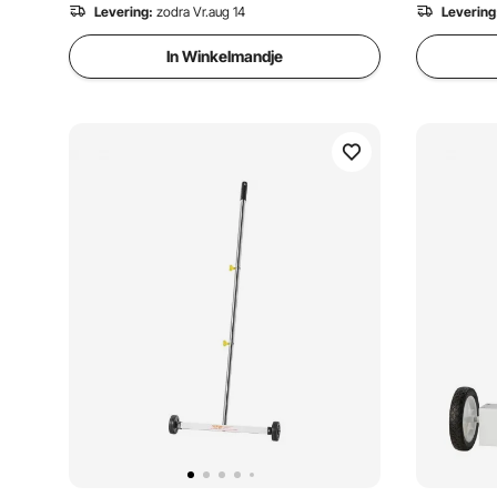
Veegmachine
Veegmach
Levering:
zodra Vr.aug 14
Levering
In Winkelmandje