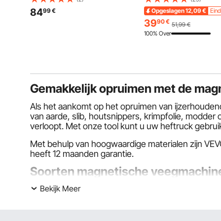
Beursstand, Bartafel, Opvouwbare
Wielmoerdoppen 2 Stuks,
84
99
€
Opgeslagen
12,09
€
Eind
Mobiele Bar voor Evenementen,
Complete Askap met
39
90
€
51,99
€
Feesten & Beurzen
Montagegereedschappen
100% Over
Zilver
Gemakkelijk opruimen met de magn
Als het aankomt op het opruimen van ijzerhouden
van aarde, slib, houtsnippers, krimpfolie, modder
verloopt. Met onze tool kunt u uw heftruck gebru
Met behulp van hoogwaardige materialen zijn VEVO
heeft 12 maanden garantie.
Soorten magnetische veegmachin
Bekijk Meer
Dit zijn de typen VEVOR magnetische veegmachin
Grote magnetische veger