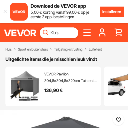
Download de VEVOR app
Installeren
5
,00
€
korting vanaf
99
,00
€
op je
eerste 3 app-bestellingen.
Huis
Sport en buitenshuis
Tailgating-uitrusting
Luifeltent
Uitgelichte items die je misschien leuk vindt
VEVOR Pavilion
304,8x304,8x320cm Tuintent
500D PU Zilveren Stof
136
,90
€
Opvouwbare Paviljoen Hoogte
Verstelbaar Inclusief Opbergtas
Partytent 6-8 Personen Pop-up
Tent Opvouwbare Tent
Tuinpaviljoen voor Kampeertrip