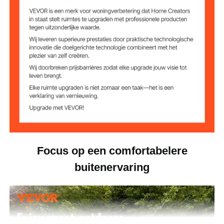
15 kg (33,1 lbs)
Nettogewicht
donkergrijs
Kleur dekzeil
250D PU-stof met
Materiaal dekzeil
zilvercoating
koolstofstaal Q195
Framemateriaal
Focus op een comfortabelere
buitenervaring