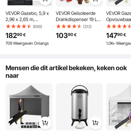
VEVOR Gazebo, 5,9 x
VEVOR Geïsoleerde
VEVOR Gaz
2,96 x 2,65 m,
Drankdispenser 19 L
Opvouwbaa
Partytent, Tuintent met
Warme en Koude
Opvouwbaa
(699)
(313)
Zijwanden en
Drankdispenser met
240g PVC-g
182
103
147
90
90
90
€
€
€
Geventileerde Ramen,
Kraan en Handvat,
Polyester P
709 Weergaven Onlangs
1.0K+ Weerga
3 Hoogte-instellingen,
Voedselveilige
Gazebo 1,9
Zonwering voor
Thermische
Verstelbare 
Buitenevenementen,
Drankdispenserkoeler
Marquee St
Wit
voor Thee, Koffie,
Wit voor Bru
Mensen die dit artikel bekeken, keken ook
Water in Cafés en
Andere Com
naar
Restaurants, Bruin
Activiteiten
Tuin
Strand