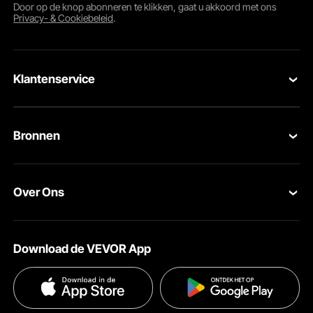
Door op de knop
abonneren
te klikken, gaat u akkoord met ons
Privacy- & Cookiebeleid
.
Klantenservice
Verzegelde waterdichte hoes
De extra luifelrand en waterdichte strips zorgen voor een
Neem contact op
comfortabele en intense kampeerervaring, zelfs op regenachtige
Bronnen
dagen.
Retourneren en vervangingen
Leden Programma
Uw bestellingen
Over Ons
Pro-ledenprogramma
Jouw rekening
Over VEVOR
Verzendtarieven & beleid
Download de VEVOR App
Voorwaarden van de dienst
Betalingswijzen
Privacybeleid
Hulp en veelgestelde vragen