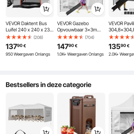
VEVOR Daktent Bus
VEVOR Gazebo
VEVOR Pavil
Luifel 240 x 240 x 230
Opvouwbaar 3x3m
304,8x304
cm, Autotent
Opvouwbaar Gazebo
Tuintent 5
(208)
(704)
Achterklep Incl.
240g PVC-gecoat
Zilveren Sto
137
147
135
90
90
90
€
€
€
Dubbellaagse Tent
Polyester Pop-Up
Opvouwbare 
950 Weergaven Onlangs
1.0K+ Weergaven Onlangs
2.0K+ Weerga
PU2000 mm Daktent
Gazebo 1,95-2,13m
Hoogte Vers
Autodaktent
Verstelbare Partytent
Inclusief Op
Waterdicht, Geschikt
Marquee Strandtent
Partytent 6
voor Kamperen,
Wit voor Bruiloften of
Personen P
Avontuur, Reizen,
Andere Commerciële
Witte Tuinpa
Bestsellers in deze categorie
Draagbaar
Picknick etc.
Activiteiten
voor Kampee
Ruim
Doe-het-zelf