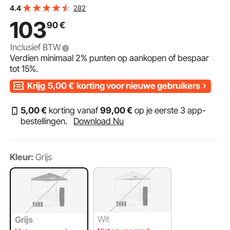
Opbergtas Partytent 6-8 Personen Pop-up Tent
282
4.4
Opvouwbare Tent Tuinpaviljoen voor Kampeertrip
103
90
€
Inclusief BTW
Verdien minimaal
2%
punten op aankopen of bespaar
tot
15%
.
Krijg
5,00
€
korting voor nieuwe gebruikers
5
,00
€
korting vanaf
99
,00
€
op je eerste 3 app-
bestellingen.
Download Nu
Kleur:
Grijs
Wit
Grijs