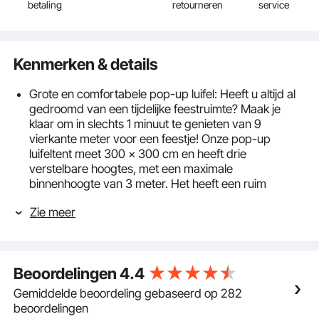
betaling
retourneren
service
Kenmerken & details
Grote en comfortabele pop-up luifel: Heeft u altijd al
gedroomd van een tijdelijke feestruimte? Maak je
klaar om in slechts 1 minuut te genieten van 9
vierkante meter voor een feestje! Onze pop-up
luifeltent meet 300 x 300 cm en heeft drie
verstelbare hoogtes, met een maximale
binnenhoogte van 3 meter. Het heeft een ruim
ontwerp dat comfortabel plaats biedt aan 6-8
Zie meer
personen, waardoor het de perfecte plek is om
voldoende schaduw te bieden en indruk maken op
een menigte.
Kwaliteit ontmoet prestatie: onze pop-uptent biedt u
Beoordelingen
4.4
eersteklas functies voor een veilige en comfortabele
ervaring. Het is gemaakt van een 250D PU-
Gemiddelde beoordeling gebaseerd op 282
zilvergecoate stof die UPF 50+ UV-bescherming en
beoordelingen
CPAI-84 vlamvertragende bescherming biedt. De