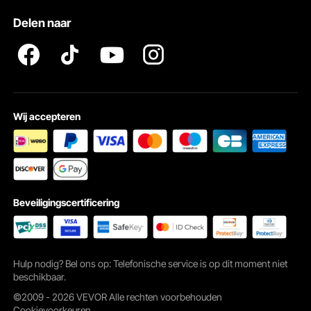
Pro Member Program Algemene Voorwaarden
Delen naar
Wij accepteren
4 spandoekringen toegevoegd
Promotiebanners voor uw commerciële evenementen en
campingvlaggen voor uw feest kunt u eenvoudig ophangen.
Beveiligingscertificering
Hulp nodig? Bel ons op: Telefonische service is op dit moment niet
beschikbaar.
©2009 - 2026 VEVOR Alle rechten voorbehouden
Cookievoorkeuren