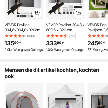
VEVOR Pavilion
VEVOR Pavilion 304,8 x
VEVOR Pop
304,8x304,8x320cm
609,6 x 320 cm
Paviljoen 3,
Tuintent 500D PU
Tuintent 500D PU
13-zijdige, 
(699)
(699)
Zilveren Stof
Zilveren Stof
campingten
135
333
245
90
90
90
€
€
€
Opvouwbare Paviljoen
Opvouwbare Paviljoen
afneembaar
2.0K+ Weergaven Onlangs
1.0K+ Weergaven Onlangs
371 Weergave
Hoogte Verstelbaar
Hoogte Verstelbaar
draagtas, 3
Inclusief Opbergtas
Inclusief Opbergtas
ventilatie, 
zon bescherming
Partytent 6-8
Partytent 12-16
partytent vo
Personen Pop-up Tent
Personen Pop-up Tent
personen, b
Mensen die dit artikel kochten, kochten
Witte Tuinpaviljoen
Tuinpaviljoen voor
Regendicht
ook
voor Kampeertrips
Kampeertrip
Luchtweerstand