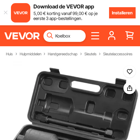
Download de VEVOR app
Installeren
5
,00
€
korting vanaf
99
,00
€
op je
eerste 3 app-bestellingen.
Huis
Hulpmiddelen
Handgereedschap
Sleutels
Sleutelaccessoires