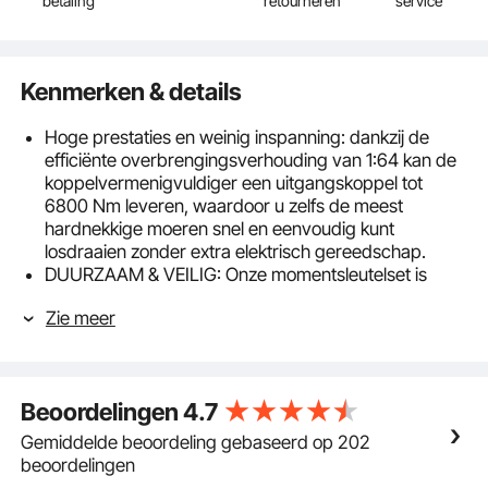
betaling
retourneren
service
Kenmerken & details
Hoge prestaties en weinig inspanning: dankzij de
efficiënte overbrengingsverhouding van 1:64 kan de
koppelvermenigvuldiger een uitgangskoppel tot
6800 Nm leveren, waardoor u zelfs de meest
hardnekkige moeren snel en eenvoudig kunt
losdraaien zonder extra elektrisch gereedschap.
DUURZAAM & VEILIG: Onze momentsleutelset is
gemaakt van stevig gelegeerd staal om slijtvastheid
Zie meer
en duurzaamheid in verschillende omgevingen te
garanderen. Het ontwerp van de hendel zorgt voor
een sterke kracht en vermindert het risico op breuk,
zelfs bij gebruik met zwaar materieel.
Beoordelingen
4.7
Draagbaar en praktisch: de lichtgewicht en
compacte gereedschapskoffer met duurzame
Gemiddelde beoordeling gebaseerd op 202
kunststof schaal maakt de
beoordelingen
momentsleutelvermenigvuldiger gemakkelijk op te