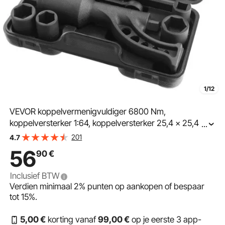
1/12
VEVOR koppelvermenigvuldiger 6800 Nm,
koppelversterker 1:64, koppelversterker 25,4 x 25,4
...
mm, koppelversterker wielsleutelset 21# vierkant 33
201
4.7
mm, 38 mm en 41 mm elektrische schroevendraaier
56
90
€
Inclusief BTW
Verdien minimaal
2%
punten op aankopen of bespaar
tot
15%
.
5
,00
€
korting vanaf
99
,00
€
op je eerste 3 app-