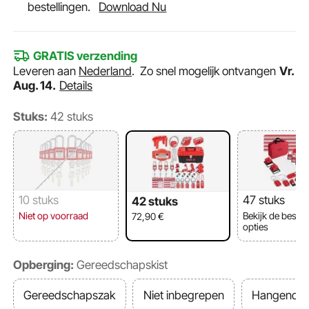
bestellingen.
Download Nu
GRATIS verzending
Leveren aan
Nederland
.
Zo snel mogelijk ontvangen
Vr.
Aug. 14.
Details
Stuks:
42 stuks
10 stuks
47 stuks
42 stuks
Niet op voorraad
Bekijk de besch
72,90
€
opties
Opberging:
Gereedschapskist
Gereedschapszak
Niet inbegrepen
Hangend b