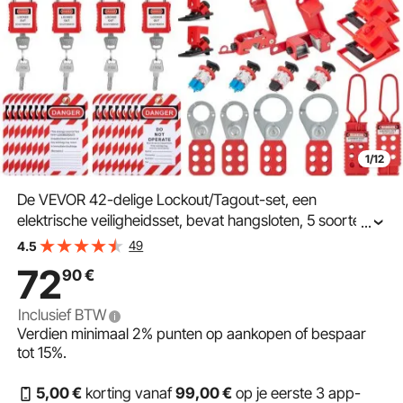
1/12
De VEVOR 42-delige Lockout/Tagout-set, een
elektrische veiligheidsset, bevat hangsloten, 5 soorten
...
vergrendelingen, sluitingen, labels en kabelbinders, een
49
4.5
doos en diverse veiligheidsgereedschappen voor het
72
90
€
elimineren van elektrische risico's in de industrie en bij
machines.
Inclusief BTW
Verdien minimaal
2%
punten op aankopen of bespaar
tot
15%
.
5
,00
€
korting vanaf
99
,00
€
op je eerste 3 app-