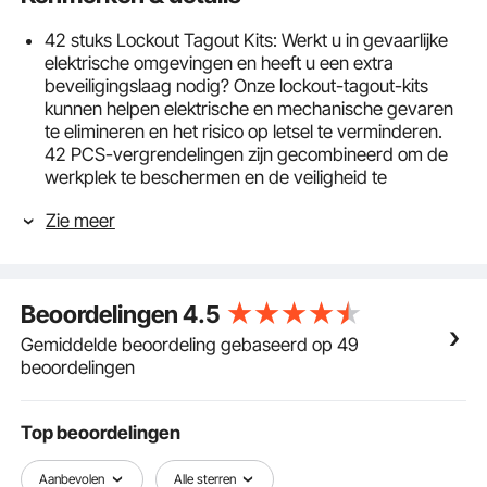
42 stuks Lockout Tagout Kits: Werkt u in gevaarlijke
elektrische omgevingen en heeft u een extra
beveiligingslaag nodig? Onze lockout-tagout-kits
kunnen helpen elektrische en mechanische gevaren
te elimineren en het risico op letsel te verminderen.
42 PCS-vergrendelingen zijn gecombineerd om de
werkplek te beschermen en de veiligheid te
verbeteren.
Zie meer
Hoogwaardige hangsloten voor veiligheid: maak u
klaar om onze 4 hoogwaardige hangsloten te ervaren
die gevaren in een handomdraai afsluiten. Deze
sloten zijn niet-geleidend en corrosiebestendig
Beoordelingen
4.5
dankzij hun stalen beugel, PA-behuizing en cilinder
van zinklegering. Bij elk hangslot worden 2 sleutels
Gemiddelde beoordeling gebaseerd op 49
geleverd; één voor dagelijks gebruik en één als
beoordelingen
vervanging.
Alle uitsluitingen die u nodig heeft: verschillende
situaties kunnen nieuwe problemen met zich
Top beoordelingen
meebrengen. Er zijn 5 soorten sloten waarmee u
zorgeloos elke situatie onder controle kunt houden,
Aanbevolen
Alle sterren