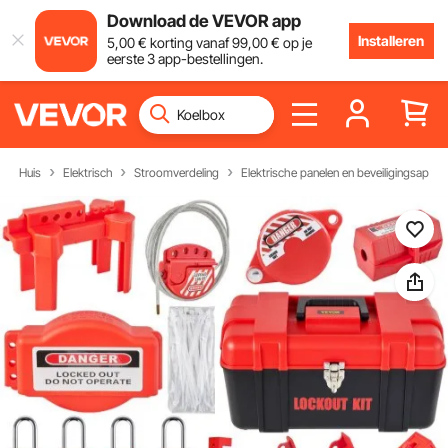
Download de VEVOR app
Installeren
5
,00
€
korting vanaf
99
,00
€
op je
eerste 3 app-bestellingen.
Huis
Elektrisch
Stroomverdeling
Elektrische panelen en beveiligingsappar