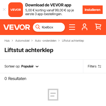
Download de VEVOR app
Installeren
5
,00
€
korting vanaf
99
,00
€
op je
eerste 3 app-bestellingen.
Huis
Automobiel
Auto -onderdelen
Liftstut achterklep
Liftstut achterklep
Sorteer op:
Populair
Filters
0
Resultaten