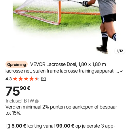
1/12
VEVOR Lacrosse Doel, 1,80 x 1,80 m
Opruiming
lacrosse net, stalen frame lacrosse trainingsapparatuur
...
voor in de achtertuin, draagbaar lacrosse doel met
90
4.3
draagtas, snel en eenvoudig op te zetten, perfect voor
75
90
€
training
Inclusief BTW
Verdien minimaal
2%
punten op aankopen of bespaar
tot
15%
.
5
,00
€
korting vanaf
99
,00
€
op je eerste 3 app-