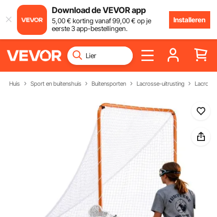
Download de VEVOR app
Installeren
5
,00
€
korting vanaf
99
,00
€
op je
eerste 3 app-bestellingen.
Huis
Sport en buitenshuis
Buitensporten
Lacrosse-uitrusting
Lacrosse