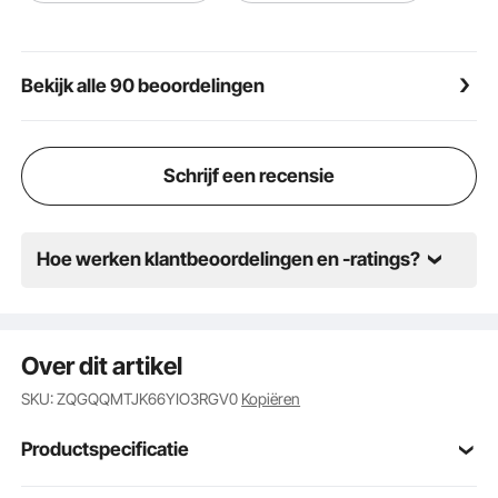
vaardigheidsniveaus en kan voldoen aan de
trainingsbehoeften van verschillende mensen. Het is
ideaal voor beginners, gemiddelde en gevorderde
Bekijk alle 90 beoordelingen
spelers voor lacrossetraining, schietoefeningen en
andere recreatieve activiteiten.
Schrijf een recensie
Hoe werken klantbeoordelingen en -ratings?
Over dit artikel
SKU: ZQGQQMTJK66YIO3RGV0
Kopiëren
Productspecificatie