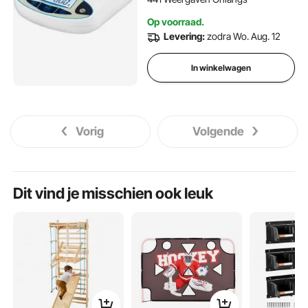
met Meerdere Handige
Op voorraad.
Functies voor Laboratoria
Levering:
zodra Wo. Aug. 12
In winkelwagen
Vorig
Volgende
Dit vind je misschien ook leuk