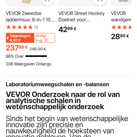
VEVOR Zweedse
VEVOR Street Hockey
VEVOR
laddermuur, 8-in-1 15-
Doelnet voor
wandgemon
traps indoor klimrek,
ijshockeydoel met 11
stapelboxen
(1)
42
99
€
draagvermogen 100
openingen, scheurvast
x 75 mm (12
28
90
€
Opgeslagen
Eindigt
kg, klimtoestel met
net voor
metalen rail
8,91
€
Aug. 30
wandladder, glijplank,
schietoefeningen,
opbergboxe
237
99
€
246
,90
€
optrekstang,
trainingshulpmiddel
schroeven,
98% Over
gymnastiekringen,
voor
bouten, spij
206 Weergaven Onlangs
schommelzitje en
schietnauwkeurigheid,
gereedscha
touwladder
hockeydoelnet voor
r voor werkp
straathockey en
hobbykamer,
Laboratoriumweegschalen en -balansen
ijshockey.
zwart
VEVOR Onderzoek naar de rol van
analytische schalen in
wetenschappelijk onderzoek
Sinds het begin van wetenschappelijke
innovatie zijn precisie en
nauwkeurigheid de hoeksteen van
innovatie gebleven. Van de