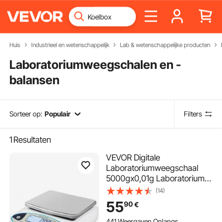
Huis
Industrieel en wetenschappelijk
Lab & wetenschappelijke producten
Laboratoriumweegschalen en -
balansen
Sorteer op:
Populair
Filters
1
Resultaten
VEVOR Digitale
Laboratoriumweegschaal
5000gx0,01g Laboratorium
Analytische Weegschalen
(14)
23x18x6cm
55
90
€
Precisieweegschaal Gemaakt
van Roestvrij Staal en ABS
441 Weergaven Onlangs