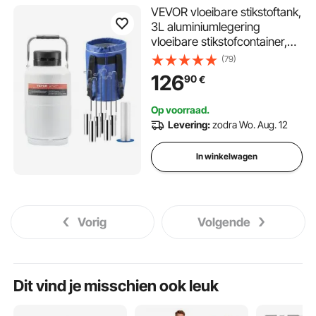
VEVOR vloeibare stikstoftank,
3L aluminiumlegering
vloeibare stikstofcontainer,
LN2-tank Dewar met 6
(79)
canisters en draagtas met
126
90
€
riemen, cryogene tank voor
de cosmetische industrie,
Op voorraad.
zaadconservering,
Levering:
zodra Wo. Aug. 12
wetenschappelijk gebruik
In winkelwagen
Vorig
Volgende
Dit vind je misschien ook leuk