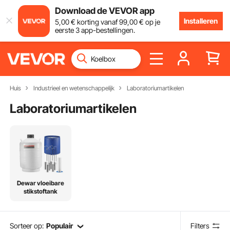
Download de VEVOR app
Installeren
5
,00
€
korting vanaf
99
,00
€
op je
eerste 3 app-bestellingen.
Huis
Industrieel en wetenschappelijk
Laboratoriumartikelen
Laboratoriumartikelen
Dewar vloeibare
stikstoftank
Sorteer op:
Populair
Filters