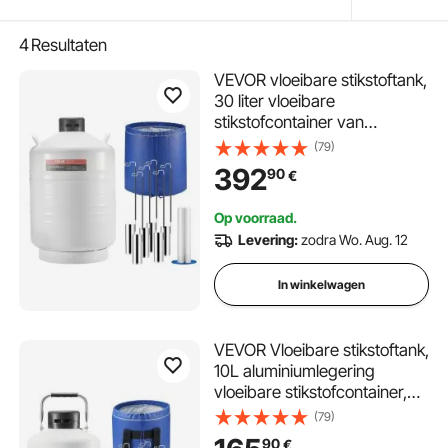
4
Resultaten
VEVOR vloeibare stikstoftank,
30 liter vloeibare
stikstofcontainer van
aluminiumlegering, LN2-tank
(79)
(Dewar) met 6 canisters en
392
90
€
draagtas met riemen,
cryogene tank voor de
Op voorraad.
cosmetische industrie,
Levering:
zodra Wo. Aug. 12
zaadconservering,
wetenschappelijk gebruik
In winkelwagen
VEVOR Vloeibare stikstoftank,
10L aluminiumlegering
vloeibare stikstofcontainer,
LN2 tankdewar met 6
(79)
bussen en draagtas met
90
€