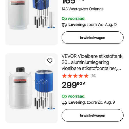
165
banden, cryogene tank voor
de schoonheidsindustrie,
143 Weergaven Onlangs
spermaconservering,
Op voorraad.
wetenschappelijke
Levering:
zodra Wo. Aug. 12
In winkelwagen
VEVOR Vloeibare stikstoftank,
20L aluminiumlegering
vloeibare stikstofcontainer,
LN2 tank Dewar met 6
(79)
bussen en draagtas met
299
90
€
banden, cryogene tank voor
de schoonheidsindustrie,
Op voorraad.
spermaconservering,
Levering:
zodra Zo. Aug. 9
wetenschappelijke
In winkelwagen