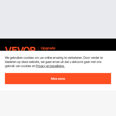
We gebruiken cookies om uw online ervaring te verbeteren. Door verder te
bladeren op deze website, we gaan ervan uit dat u akkoord gaat met ons
Ontvang 5 € korting als je je inschrijft voor e-mails
gebruik van cookies en
Privacy en beveiliging.
met besparingen en tips.
Mee eens
E-mailadres
Abonneren
Door op de knop
abonneren
te klikken, gaat u akkoord met ons
Privacy- & Cookiebeleid
.