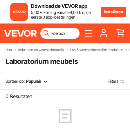
Download de VEVOR app
Installeren
5
,00
€
korting vanaf
99
,00
€
op je
eerste 3 app-bestellingen.
Huis
Industrieel en wetenschappelijk
Lab & wetenschappelijke producten
Laboratorium meubels
Sorteer op:
Populair
Filters
0
Resultaten