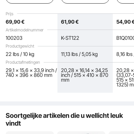
draagbare
serveerwagen voor
Draagve
opruimtrolley 100 kg
medische faciliteiten,
kg, Vers
Prijs
draagvermogen, 740 x
mobiel serveerblad
64-101 
69
,90
€
61
,90
€
54
,90
396 x 860 mm
voor ziekenhuizen,
Ladebla
Laboratoriumrolwagen
restaurants en
Salon, Kl
Artikelmodelnummer
Medische trolley
keukens.
Persoonl
100203
K-ST122
B1Q010
Drievoudig ontwerp
Verzorgi
Zilver
Productgewicht
22 lbs / 10 kg
11,13 lbs / 5,05 kg
8,16 lbs
Productafmetingen
29,1 x 15,6 x 33,9 inch /
20,28 x 16,14 x 34,25
20,28 x
740 x 396 x 860 mm
inch / 515 x 410 x 870
(33,07-5
mm
515 x 51
1325) 
Uitgerust met 4 lichtlopende TPR-wielen, zorgt onze trolley voor een soepele en
Soortgelijke artikelen die u wellicht leuk
soepele loop. Twee van de zwenkwielen zijn voorzien van remmen die zorgen
voor een veilige vergrendeling in elke positie. Hoog draagvermogen en stabiliteit.
vindt