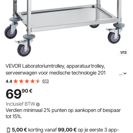
1/13
VEVOR Laboratoriumtrolley, apparatuurtrolley,
serveerwagen voor medische technologie 201
...
Roestvrijstalen draagbare opruimtrolley 100 kg
613
4.4
draagvermogen, 740 x 396 x 860 mm
69
90
€
Laboratoriumrolwagen Medische trolley Drievoudig
ontwerp Zilver
Inclusief BTW
Verdien minimaal
2%
punten op aankopen of bespaar
tot
15%
.
5
,00
€
korting vanaf
99
,00
€
op je eerste 3 app-