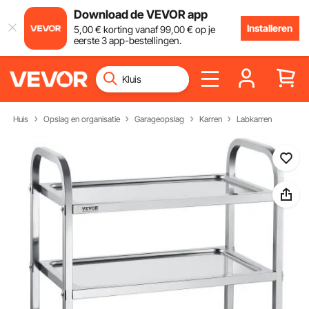
Download de VEVOR app
Installeren
5
,00
€
korting vanaf
99
,00
€
op je
eerste 3 app-bestellingen.
Huis
Opslag en organisatie
Garageopslag
Karren
Labkarren