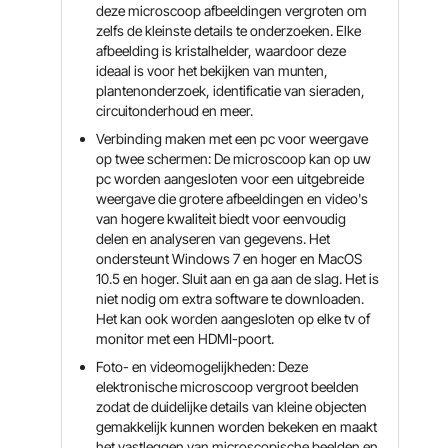
deze microscoop afbeeldingen vergroten om
zelfs de kleinste details te onderzoeken. Elke
afbeelding is kristalhelder, waardoor deze
ideaal is voor het bekijken van munten,
plantenonderzoek, identificatie van sieraden,
circuitonderhoud en meer.
Verbinding maken met een pc voor weergave
op twee schermen: De microscoop kan op uw
pc worden aangesloten voor een uitgebreide
weergave die grotere afbeeldingen en video's
van hogere kwaliteit biedt voor eenvoudig
delen en analyseren van gegevens. Het
ondersteunt Windows 7 en hoger en MacOS
10.5 en hoger. Sluit aan en ga aan de slag. Het is
niet nodig om extra software te downloaden.
Het kan ook worden aangesloten op elke tv of
monitor met een HDMI-poort.
Foto- en videomogelijkheden: Deze
elektronische microscoop vergroot beelden
zodat de duidelijke details van kleine objecten
gemakkelijk kunnen worden bekeken en maakt
het vastleggen van microscopische beelden en