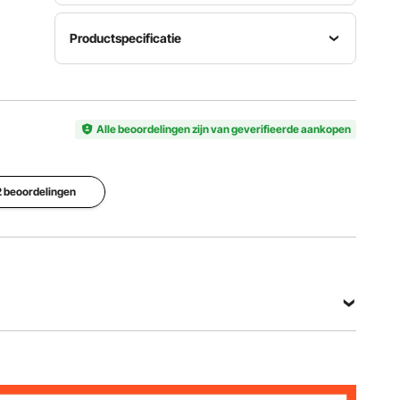
Productspecificatie
Voeding
Bedrijfstemperatuur
DC 5V 1A
-10~+55
(directe
℃
Artikelmodelnummer
Alle beoordelingen zijn van geverifieerde aankopen
stekker +
(-50~+131
W10
ingebouw
℉) /
de
30~85%
lithiumbatt
RV
 2 beoordelingen
erij)
Opslagtemperatuur
-40°C tot
Vergroting
+80°C
Camerapixels
10X-
(-104°F
2 miljoen
1300X
tot
+176°F)
Bekijk alle specificaties