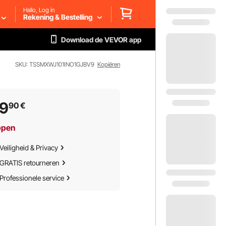
Hallo, Log in
Rekening & Bestelling
Download de VEVOR app
SKU: TSSMXWJ101INO1GJBV9
Kopiëren
49
90
€
ppen
Veiligheid & Privacy
GRATIS retourneren
Professionele service