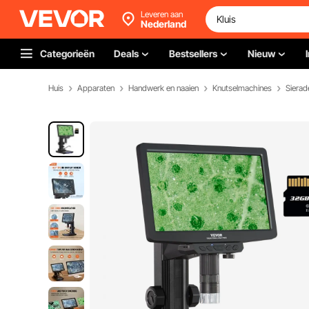
Leveren aan
Nederland
Categorieën
Deals
Bestsellers
Nieuw
Huis
Apparaten
Handwerk en naaien
Knutselmachines
Siera