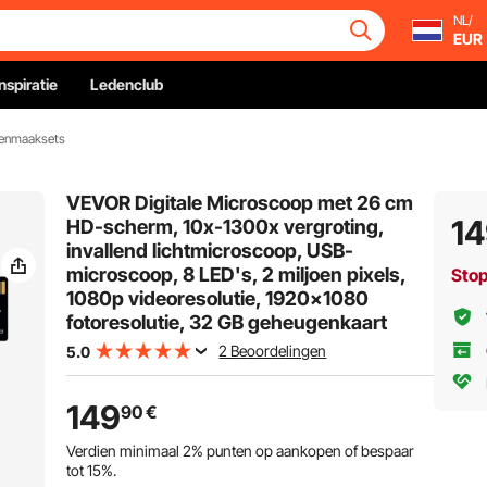
NL/
EUR
Inspiratie
Ledenclub
denmaaksets
VEVOR Digitale Microscoop met 26 cm
1
HD-scherm, 10x-1300x vergroting,
invallend lichtmicroscoop, USB-
microscoop, 8 LED's, 2 miljoen pixels,
Sto
1080p videoresolutie, 1920x1080
fotoresolutie, 32 GB geheugenkaart
2 Beoordelingen
5.0
149
90
€
Verdien minimaal
2%
punten op aankopen of bespaar
tot
15%
.