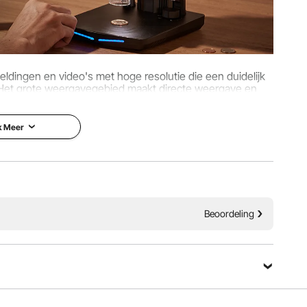
0
ldingen en video's met hoge resolutie die een duidelijk
n. Het grote weergavegebied maakt directe weergave en
lijk. Het scherm kan worden gedraaid.
k Meer
ch) IPS-scherm
Beoordeling
er, HDMI
Stel een vraag