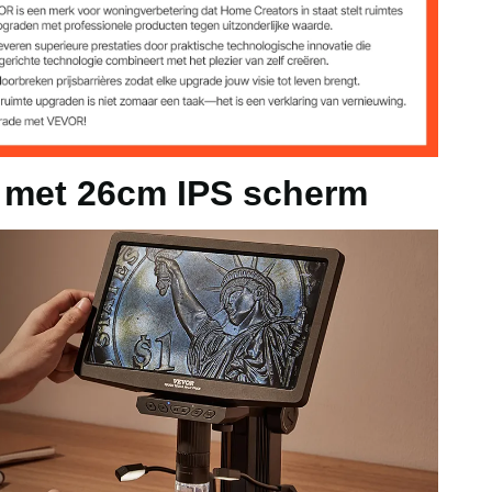
te stekker + ingebouwde lithiumbatterij)
0~+131℉) / 30~85% RV
C (-104°F tot +176°F)
p met 26cm IPS scherm
erpstelling 0-50 mm (0-2,17 inch)
82 inch)
npassing, uitgeschoven om de hele munt van 1 dollar te
iameter Φ26,5 mm)