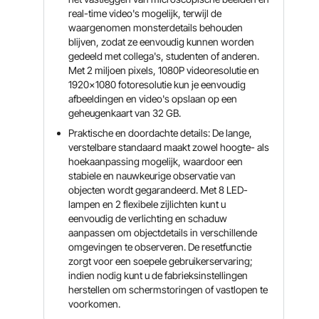
real-time video's mogelijk, terwijl de
waargenomen monsterdetails behouden
blijven, zodat ze eenvoudig kunnen worden
gedeeld met collega's, studenten of anderen.
Met 2 miljoen pixels, 1080P videoresolutie en
1920x1080 fotoresolutie kun je eenvoudig
afbeeldingen en video's opslaan op een
geheugenkaart van 32 GB.
Praktische en doordachte details: De lange,
verstelbare standaard maakt zowel hoogte- als
hoekaanpassing mogelijk, waardoor een
stabiele en nauwkeurige observatie van
objecten wordt gegarandeerd. Met 8 LED-
lampen en 2 flexibele zijlichten kunt u
eenvoudig de verlichting en schaduw
aanpassen om objectdetails in verschillende
omgevingen te observeren. De resetfunctie
zorgt voor een soepele gebruikerservaring;
indien nodig kunt u de fabrieksinstellingen
herstellen om schermstoringen of vastlopen te
voorkomen.