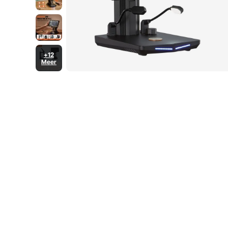
+12
Meer