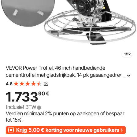
1/12
VEVOR Power Troffel, 46 inch handbediende
cementtroffel met gladstrijkbak, 14 pk gasaangedreven
...
oppervlaktegladmachine voor gladde
18
4.6
betonoppervlakken, zware commerciële afwerkvloer,
1.733
90
€
betoncement met gladstrijkblad, oranje
Inclusief BTW
Verdien minimaal
2%
punten op aankopen of bespaar
tot
15%
.
Krijg
5,00
€
korting voor nieuwe gebruikers