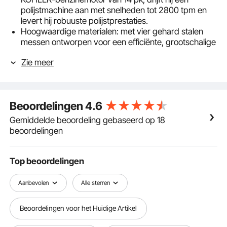
polijstmachine aan met snelheden tot 2800 tpm en
levert hij robuuste polijstprestaties.
Hoogwaardige materialen: met vier gehard stalen
messen ontworpen voor een efficiënte, grootschalige
constructie, waardoor perfect gladde oppervlakken
Zie meer
worden gegarandeerd. Deze hoogwaardige messen
bieden uitzonderlijke duurzaamheid en slijtvastheid
en zijn voorzien van uitgebreide mesbeschermers
voor meer veiligheid.
Beoordelingen
4.6
0-28° bladkanteling: pas het gewenste oppervlak vrij
aan, van matte tot glanzende betonoppervlakken.
Gemiddelde beoordeling gebaseerd op 18
Bereik moeiteloos subtiele dofheid, zachte glans of
beoordelingen
iriserende betonslurry.
Uitstekende compatibiliteit: Ongeëvenaarde
compatibiliteit opent eindeloze mogelijkheden. Of het
Top beoordelingen
nu gaat om messen van gehard staal of getemperd
verenstaal, onze producten passen perfect.
Aanbevolen
Alle sterren
Veiligheidsvoorzieningen: Uitgerust met een
centrifugale contactschakelaar die de motor
Beoordelingen voor het Huidige Artikel
automatisch uitschakelt als de controle verloren gaat,
waardoor de veiligheid tijdens de bouw wordt