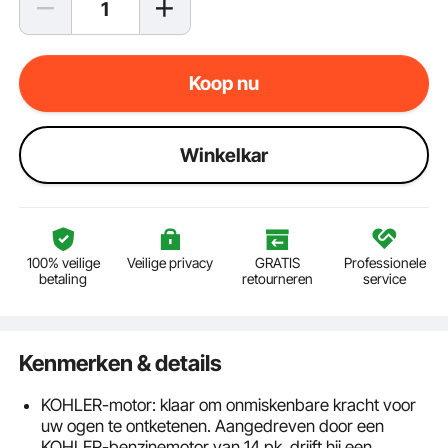
Koop nu
Winkelkar
100% veilige
Veilige privacy
GRATIS
Professionele
betaling
retourneren
service
Kenmerken & details
KOHLER-motor: klaar om onmiskenbare kracht voor
uw ogen te ontketenen. Aangedreven door een
KOHLER-benzinemotor van 14 pk, drijft hij een