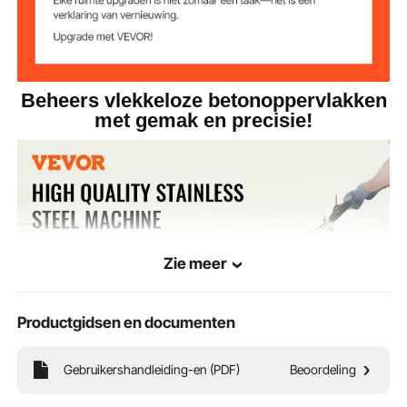
81 x 47 x 38 inch / 2065 x
Productafmetinge
n (L x B x H)
1200 x 965 mm
Beheers vlekkeloze betonoppervlakken
met gemak en precisie!
Zie meer
Productgidsen en documenten
Gebruikershandleiding-en (PDF)
Beoordeling