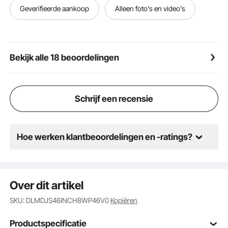
gegarandeerd. Gecombineerd met een gashendel
Geverifieerde aankoop
Alleen foto's en video's
om het motortoerental moeiteloos aan te passen, heb
je alles onder controle.
Bekijk alle 18 beoordelingen
Schrijf een recensie
Hoe werken klantbeoordelingen en -ratings?
Over dit artikel
SKU: DLMDJS46INCH8WP46V0
Kopiëren
Productspecificatie