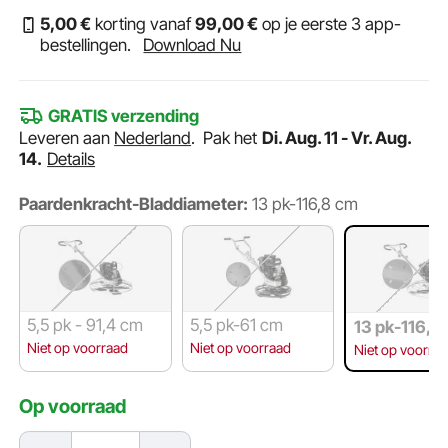
5
,00
€
korting vanaf
99
,00
€
op je eerste 3 app-
bestellingen.
Download Nu
GRATIS verzending
Leveren aan
Nederland
.
Pak het
Di. Aug. 11 - Vr. Aug.
14.
Details
Paardenkracht-Bladdiameter:
13 pk-116,8 cm
5,5 pk - 91,4 cm
5,5 pk-61 cm
13 pk-116,8
Niet op voorraad
Niet op voorraad
Niet op voorra
Op voorraad