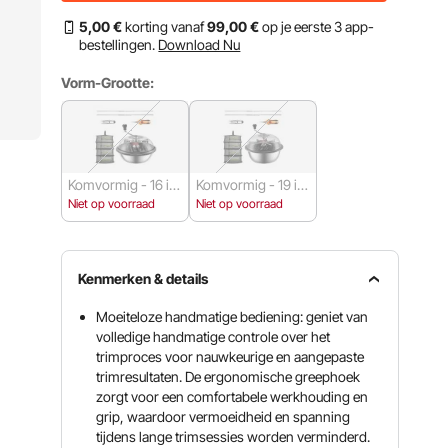
5
,00
€
korting vanaf
99
,00
€
op je eerste 3 app-
bestellingen.
Download Nu
Vorm-Grootte:
Komvormig - 16 in
Komvormig - 19 in
ch
ch
Niet op voorraad
Niet op voorraad
Kenmerken & details
Moeiteloze handmatige bediening: geniet van
volledige handmatige controle over het
trimproces voor nauwkeurige en aangepaste
trimresultaten. De ergonomische greephoek
zorgt voor een comfortabele werkhouding en
grip, waardoor vermoeidheid en spanning
tijdens lange trimsessies worden verminderd.