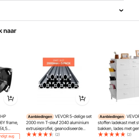
k naar
an veiligheid en gezondheid met zijn goed ontworpen
 juiste houding ondersteunen en vermoeidheid voorkomen
 HP
VEVOR 5-delige set
VEVOR
Aanbiedingen
Aanbiedingen
6Y frame,
2000 mm T-sleuf 2040 aluminium
stoffen ladekast met s
 (4,5
extrusieprofiel, geanodiseerde
bakken, lades met gem
z, 1,25
lineaire rail volgens Europese
trekken handgreep en 
(2)
(2)
ndigt aug