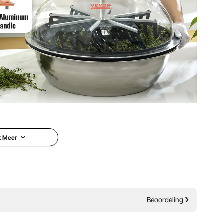
 oogstmachine is ergonomisch ontworpen voor comfort en
voor onberispelijk verzorgde toppen met behoud van de
 van de toppen.
k Meer
Beoordeling