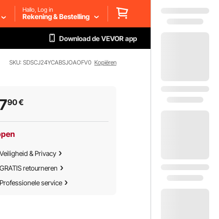
Hallo, Log in
Rekening & Bestelling
Download de VEVOR app
SKU: SDSCJ24YCABSJOAOFV0
Kopiëren
7
90
€
ppen
Veiligheid & Privacy
GRATIS retourneren
Professionele service