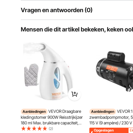
Vragen en antwoorden (0)
Typische vragen over producten:
Mensen die dit artikel bekeken, keken oo
Is het product duurzaam? ...
Stel de eerste vraag
Onze handmatige oogstmachine besteedt aandacht a
structuur. Het heeft comfortabele handvatten die de
VEVOR Draagbare
VEVOR 1
Aanbiedingen
Aanbiedingen
kledingstomer 900W Reisstrijkijzer
zwembadpompmotor, 5
180 ml Max. bruikbare capaciteit,
115 V (9 ampère) / 230 V
Stomer zonder strijkplank, Witte
ampère) 3450 tpm, 60 H
(2)
Opgeslagen
Ei