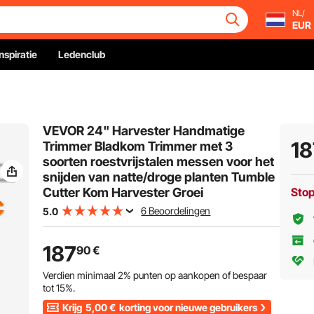
NL/
EUR
Inspiratie
Ledenclub
VEVOR 24" Harvester Handmatige
18
Trimmer Bladkom Trimmer met 3
soorten roestvrijstalen messen voor het
snijden van natte/droge planten Tumble
Cutter Kom Harvester Groei
Sto
6 Beoordelingen
5.0
187
90
€
Verdien minimaal
2%
punten op aankopen of bespaar
tot
15%
.
Krijg
5,00
€
korting voor nieuwe gebruikers