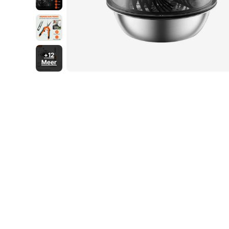
+12
Meer