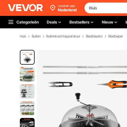
Leveren aan
Nederland
Categorieën
Deals
Bestsellers
Nieuw
Huis
Buiten
Buitenkrachtapparatuur
Bladblazers
Bladbeper