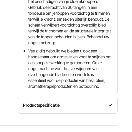
het beschadigen van je bloemknoppen.
Gebruik de kracht van 30 tangen in één
tondeuse om je toppen voorzichtig te trimmen
terwijl je kracht, smaak en uiterlijk behoudt. De
schaar verwijdert voorzichtig overtollig blad
terwijl de trichomen en de structurele integriteit
van de toppen behouden blijven. Behandel uw
oogst met zorg.
Veelzijdig gebruik: we bieden u ook een
handschaar om grote vellen voor te snijden om
een ​​soepele werking te garanderen. Onze
oogstmachine voor het verwijderen van
overhangende bladeren en wortels is
essentieel voor de productie van hasj, oliën,
aromatherapieproducten en potpourri's.
Productspecificatie
Bedrijfsmodus
Artikelmodelnummer
Snelheidsverhouding
handmati
TM24
1
g