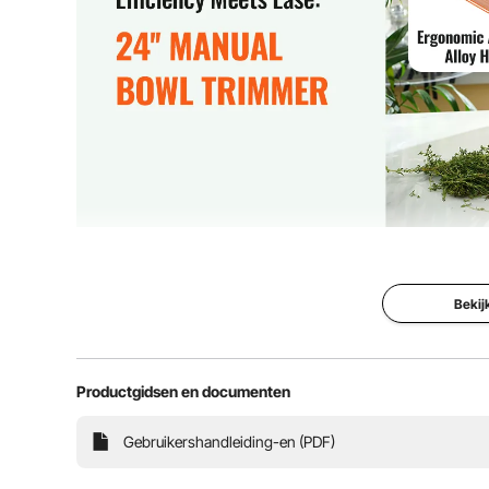
Ervaar ongeëvenaarde efficiëntie en precisie. Onze
veiligheid. De 24-inch komvormige container zorgt 
integriteit
Bekij
Productgidsen en documenten
Gebruikershandleiding-en (PDF)