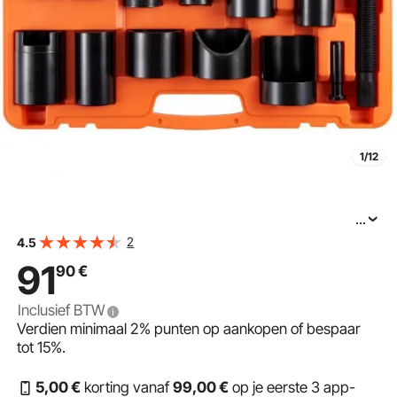
1/12
...
VEVOR 23-delige kogelgewrichttrekker, kogelgewricht-
2
4.5
extractorset, 520 x 430 x 90 mm, universele
91
90
€
kogelgewricht-uitpersset, koolstofstalen
Inclusief BTW
Verdien minimaal
2%
punten op aankopen of bespaar
tot
15%
.
5
,00
€
korting vanaf
99
,00
€
op je eerste 3 app-