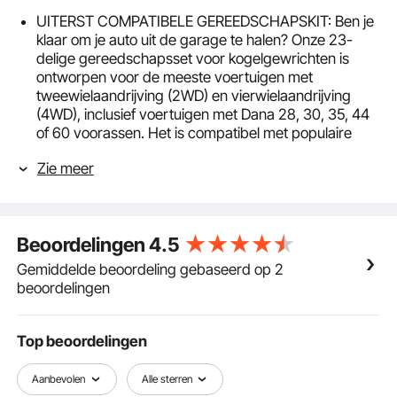
UITERST COMPATIBELE GEREEDSCHAPSKIT: Ben je
klaar om je auto uit de garage te halen? Onze 23-
delige gereedschapsset voor kogelgewrichten is
ontworpen voor de meeste voertuigen met
tweewielaandrijving (2WD) en vierwielaandrijving
(4WD), inclusief voertuigen met Dana 28, 30, 35, 44
of 60 voorassen. Het is compatibel met populaire
automerken zoals Ford, General Motors, Dodge, IHC
Zie meer
en Jeep.
MAAK HET HARDER: Onze installatiekit voor
kogelgewrichten is ontworpen om zware klussen aan
te kunnen zonder te buigen of te breken. C-
Beoordelingen
4.5
klemhardheid is HRC32-38 en drukschroefhardheid
is HRC28-36, bereikt door warmtebehandeling met
Gemiddelde beoordeling gebaseerd op 2
meerdere processen. Dit maakt onze kit betrouwbaar
beoordelingen
en in staat om de meest veeleisende en stressvolle
klussen aan te kunnen.
STEVIGE EN KRACHTIGE STRUCTUUR: Onze heavy-
Top beoordelingen
duty balpenpersset is gemaakt van hoogwaardig
koolstofstaal en biedt de sterkte en duurzaamheid die
Aanbevolen
Alle sterren
nodig zijn om de klus te klaren. Het is zwart gecoat en