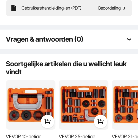
Gebruikershandleiding-en (PDF)
Beoordeling
Onze 23-delige gereedschapsset voor kogelgewrichten is gemaakt van zwaar
koolstofstaal en professioneel warmtebehandeld voor maximale sterkte en
duurzaamheid.
Vragen & antwoorden (0)
Typische vragen gesteld over producten:
Is het product duurzaam? ...
Soortgelijke artikelen die u wellicht leuk
vindt
Stel de eerste vraag
VEVOR 10-delige
VEVOR 25-delige
VEVOR 21-d