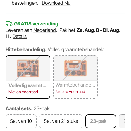
bestellingen.
Download Nu
GRATIS verzending
Leveren aan
Nederland
.
Pak het
Za. Aug. 8 - Di. Aug.
11.
Details
Hittebehandeling:
Volledig warmtebehandeld
Warmtebehandeld
Volledig warmte
e C-klem en schro
behandeld
Niet op voorraad
Niet op voorraad
ef
Aantal sets:
23-pak
Set van 10
Set van 21 stuks
23-pak
25 