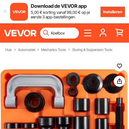
Download de VEVOR app
Installeren
5
,00
€
korting vanaf
99
,00
€
op je
eerste 3 app-bestellingen.
Huis
Automobiel
Mechanics Tools
Sturing & Suspension Tools