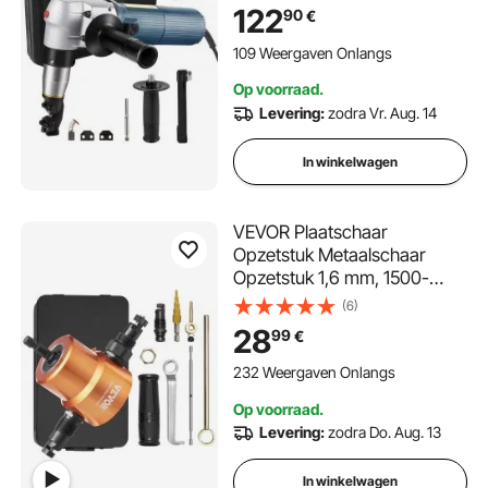
Metaallegeringen met 360
122
90
€
Graden Verstelbare
Mesgeleider voor Schoon en
109 Weergaven Onlangs
Nauwkeurig Staal, Aluminium
Op voorraad.
of Andere Metalen
Levering:
zodra Vr. Aug. 14
In winkelwagen
VEVOR Plaatschaar
Opzetstuk Metaalschaar
Opzetstuk 1,6 mm, 1500-
3000 tpm Plaatschaar Boor
(6)
Slagmoersleutel Opzetstuk,
28
99
€
Universeel Toepasbaar
Zwart Metaalschaar
232 Weergaven Onlangs
Opzetstuk Slagvaste Boor
Op voorraad.
Oranje
Levering:
zodra Do. Aug. 13
In winkelwagen