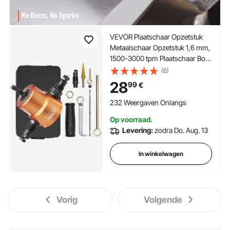
VEVOR Plaatschaar Opzetstuk
Metaalschaar Opzetstuk 1,6 mm,
1500-3000 tpm Plaatschaar Boor
Slagmoersleutel Opzetstuk,
(6)
Universeel Toepasbaar Zwart
28
99
€
Metaalschaar Opzetstuk
Slagvaste Boor Oranje
232 Weergaven Onlangs
Op voorraad.
Levering:
zodra Do. Aug. 13
In winkelwagen
Vorig
Volgende