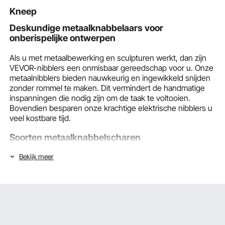
dieren, Zwart
Kneep
Deskundige metaalknabbelaars voor
onberispelijke ontwerpen
Als u met metaalbewerking en sculpturen werkt, dan zijn
VEVOR-nibblers een onmisbaar gereedschap voor u. Onze
metaalnibblers bieden nauwkeurig en ingewikkeld snijden
zonder rommel te maken. Dit vermindert de handmatige
inspanningen die nodig zijn om de taak te voltooien.
Bovendien besparen onze krachtige elektrische nibblers u
veel kostbare tijd.
Soorten metaalknabbelscharen
Bekijk meer
Elektrische metaalknabbelaar
VEVOR elektrische metaalknabbelschaar is een krachtig
gereedschap dat u kunt gebruiken om plaatmetaal te
snijden. Het is speciaal ontworpen om te werken in krappe
ruimtes waar een traditionele zaag niet in past. Onze
knabbelscharen zijn efficiënt, veelzijdig en het beste te