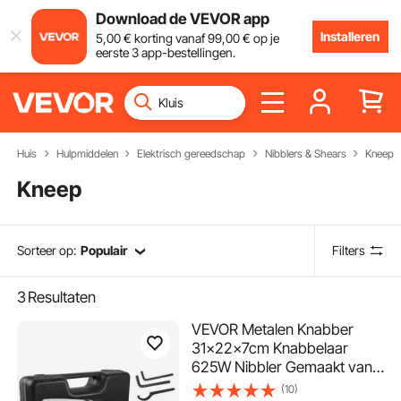
Download de VEVOR app
Installeren
5
,00
€
korting vanaf
99
,00
€
op je
eerste 3 app-bestellingen.
Huis
Hulpmiddelen
Elektrisch gereedschap
Nibblers & Shears
Kneep
Kneep
Sorteer op:
Populair
Filters
3
Resultaten
VEVOR Metalen Knabber
31×22×7cm Knabbelaar
625W Nibbler Gemaakt van
Hoogwaardige
(10)