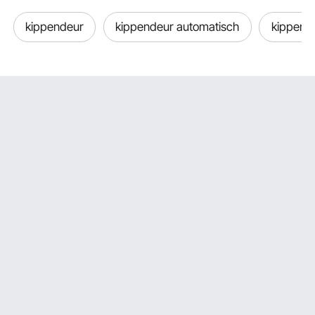
kippendeur
kippendeur automatisch
kippenh