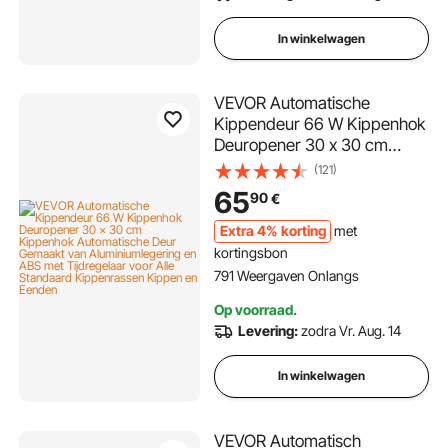
In winkelwagen
VEVOR Automatische
Kippendeur 66 W Kippenhok
Deuropener 30 x 30 cm
Kippenhok Automatische
(121)
Deur Gemaakt van
65
90
€
Aluminiumlegering en ABS
met Tijdregelaar voor Alle
Extra 4% korting
met
Standaard Kippenrassen
kortingsbon
Kippen en Eenden
791 Weergaven Onlangs
Op voorraad.
Levering:
zodra Vr. Aug. 14
In winkelwagen
VEVOR Automatisch