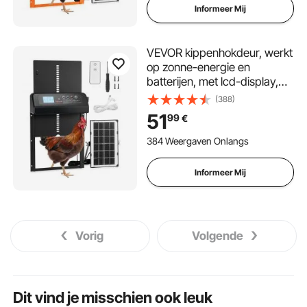
Informeer Mij
VEVOR kippenhokdeur, werkt
op zonne-energie en
batterijen, met lcd-display,
afstandsbediening,
(388)
lichtsensor en timer, anti-
51
99
€
beknellingsbeveiliging,
kippenhokdeur van
384 Weergaven Onlangs
aluminiumlegering,
350x250x73 mm, zwart
Informeer Mij
Vorig
Volgende
Dit vind je misschien ook leuk