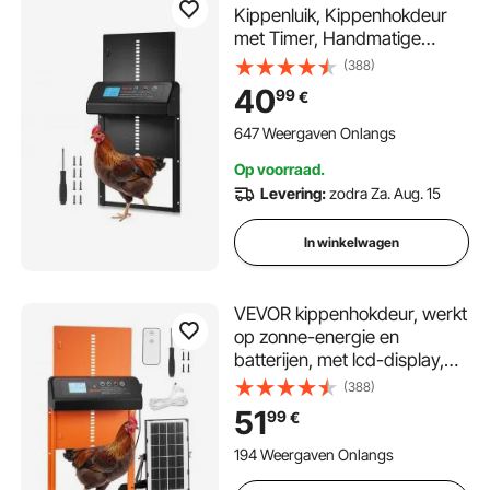
Kippenluik, Kippenhokdeur
met Timer, Handmatige
Verstelling en Bescherming
(388)
tegen Knelen, Elektrische
40
99
€
Kippenrenpoort Opener met
Waterdichte Afdichting,
647 Weergaven Onlangs
Zwart, 350x250x73 mm
Op voorraad.
Levering:
zodra Za. Aug. 15
In winkelwagen
VEVOR kippenhokdeur, werkt
op zonne-energie en
batterijen, met lcd-display,
afstandsbediening,
(388)
lichtsensor en timer, anti-
51
99
€
beknellingsbeveiliging,
aluminiumlegering,
194 Weergaven Onlangs
350x250x73 mm, oranje