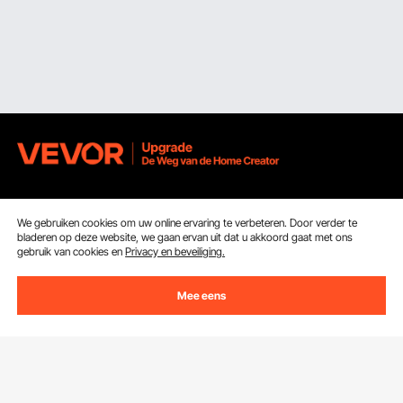
Ontvang 5 € korting als je je inschrijft voor e-mails
met besparingen en tips.
We gebruiken cookies om uw online ervaring te verbeteren. Door verder te
bladeren op deze website, we gaan ervan uit dat u akkoord gaat met ons
gebruik van cookies en
Privacy en beveiliging.
E-mailadres
Abonneren
Mee eens
Door op de knop
abonneren
te klikken, gaat u akkoord met ons
Privacy- & Cookiebeleid
.