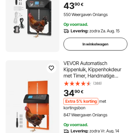
beknellingsbeveiliging,
43
90
€
kippenhokdeur, poortopener
voor kippenrennen op
550 Weergaven Onlangs
boerderijen, 405x305x68
Op voorraad.
mm
Levering:
zodra Za. Aug. 15
In winkelwagen
VEVOR Automatisch
Kippenluik, Kippenhokdeur
met Timer, Handmatige
Verstelling & Anti-
(388)
knelbeveiliging, Kippenluik,
34
90
€
Kippenrenpoortopener met
Waterdichte Afdichting,
Extra 5% korting
met
Oranje, 350x250x73 mm
kortingsbon
847 Weergaven Onlangs
Op voorraad.
Levering:
zodra Vr. Aug. 14