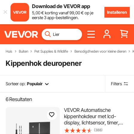
Download de VEVOR app
Installeren
5
,00
€
korting vanaf
99
,00
€
op je
eerste 3 app-bestellingen.
Huis
Buiten
Pet Supplies & Wildlife
Benodigdheden voor kleine dieren
Kippenhok deuropener
Sorteer op:
Populair
Filters
6
Resultaten
VEVOR Automatische
kippenhokdeur met lcd-
display, lichtsensor, timer,
handmatige instelling, anti-
(388)