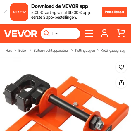
Download de VEVOR app
Installeren
5
,00
€
korting vanaf
99
,00
€
op je
eerste 3 app-bestellingen.
Huis
Buiten
Buitenkrachtapparatuur
Kettingzagen
Kettingzaag zagerij