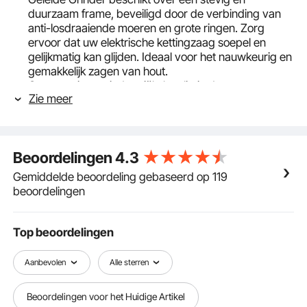
duurzaam frame, beveiligd door de verbinding van
anti-losdraaiende moeren en grote ringen. Zorg
ervoor dat uw elektrische kettingzaag soepel en
gelijkmatig kan glijden. Ideaal voor het nauwkeurig en
gemakkelijk zagen van hout.
Constructie van industriële kwaliteit: deze
Zie meer
houtgeleider is vakkundig vervaardigd uit gietijzer en
het oppervlak van de vaste as is bedekt met zwarte
spuitverf om de roestbestendigheid te vergroten. De
duurzaamheid blijft behouden, zelfs bij langdurig
Beoordelingen
4.3
buiten maaien.
Nauwkeurig verticaal zagen: bevestig eenvoudig de
Gemiddelde beoordeling gebaseerd op 119
elektrische kettingzaag en pas de afstand tussen de
beoordelingen
zaag en de vaste plank aan om zaagwerkzaamheden
uit te voeren. Er zijn geen beperkingen wat betreft de
keuze van elektrische zagen of de zaagdikte,
Top beoordelingen
waardoor aan een breed scala aan zaagbehoeften
kan worden voldaan.
Aanbevolen
Alle sterren
Lichtgewicht en compact: met een gewicht van
slechts 1,45 kg kunt u de kettingzaaghoutmolen
Beoordelingen voor het Huidige Artikel
gemakkelijk met één hand dragen. Ook bij het zagen