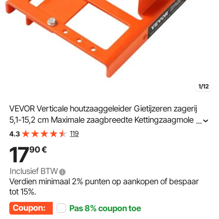
1/12
VEVOR Verticale houtzaaggeleider Gietijzeren zagerij
5,1-15,2 cm Maximale zaagbreedte Kettingzaagmolen
...
Kettingzaagmolen 208 x 145 x 67 mm Geschikt voor
119
4.3
diverse houtzaagbehoeften
17
90
€
Inclusief BTW
Verdien minimaal
2%
punten op aankopen of bespaar
tot
15%
.
Coupon:
Pas
8%
coupon toe