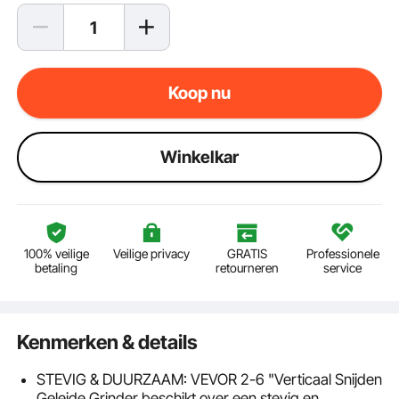
Koop nu
Winkelkar
100% veilige
Veilige privacy
GRATIS
Professionele
betaling
retourneren
service
Kenmerken & details
STEVIG & DUURZAAM: VEVOR 2-6 "Verticaal Snijden
Geleide Grinder beschikt over een stevig en