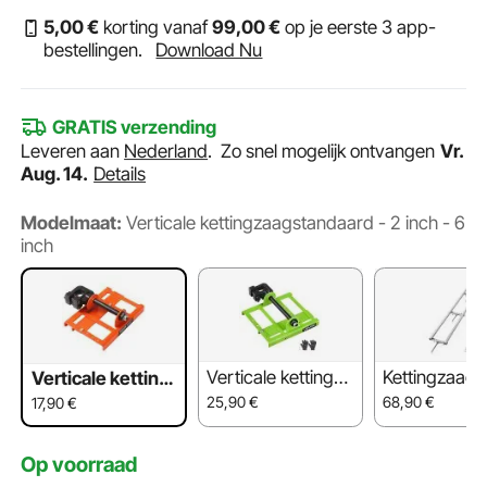
5
,00
€
korting vanaf
99
,00
€
op je eerste 3 app-
bestellingen.
Download Nu
GRATIS verzending
Leveren aan
Nederland
.
Zo snel mogelijk ontvangen
Vr.
Aug. 14.
Details
Modelmaat:
Verticale kettingzaagstandaard - 2 inch - 6
inch
Verticale kettingza
Kettingzaagg
Verticale ketting
agstandaard - 2 in
erail - 9 ft
zaagstandaard -
25,90
€
68,90
€
17,90
€
ch - 6 inch (8x8 in
2 inch - 6 inch
ch)
Op voorraad