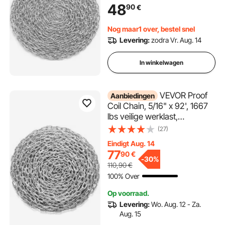
gegalvaniseerde aarde, koele
48
90
€
stalen schakelketting voor
slepen, ophangen, camper
Nog maar1 over, bestel snel
en het slepen van huizen
Levering:
zodra Vr. Aug. 14
In winkelwagen
VEVOR Proof
Aanbiedingen
Coil Chain, 5/16" x 92', 1667
lbs veilige werklast,
gegalvaniseerde Proof Coil
(27)
Chain met twee
Eindigt Aug. 14
snelkoppelingen, verzinkte
77
90
€
koolstofstalen schakelketting
-
30%
110,90
€
voor slepen, ophangen,
100% Over
kamperen en het slepen van
huisdieren
Op voorraad.
Levering:
Wo. Aug. 12 - Za.
Aug. 15