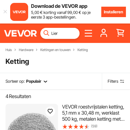
Download de VEVOR app
Installeren
5
,00
€
korting vanaf
99
,00
€
op je
eerste 3 app-bestellingen.
Huis
Hardware
Kettingen en touwen
Ketting
Ketting
Sorteer op:
Populair
Filters
4
Resultaten
VEVOR roestvrijstalen ketting,
5,1 mm x 30,48 m, werklast
500 kg, metalen ketting met
twee sluitingen,
(59)