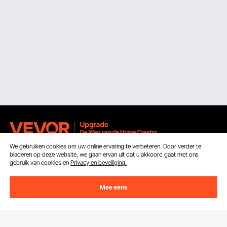
We gebruiken cookies om uw online ervaring te verbeteren. Door verder te
bladeren op deze website, we gaan ervan uit dat u akkoord gaat met ons
Ontvang 5 € korting als je je inschrijft voor e-mails
gebruik van cookies en
Privacy en beveiliging.
met besparingen en tips.
Mee eens
E-mailadres
Abonneren
Door op de knop
abonneren
te klikken, gaat u akkoord met ons
Privacy- & Cookiebeleid
.