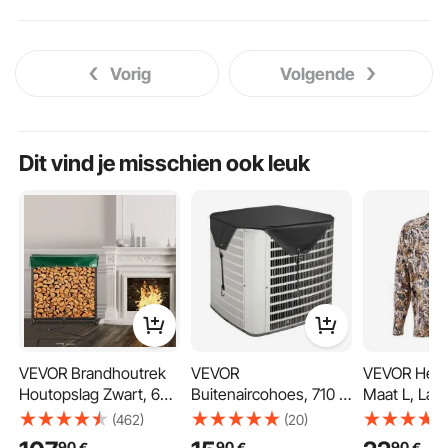
Vorig
Volgende
Dit vind je misschien ook leuk
VEVOR Brandhoutrek
VEVOR
VEVOR Here
Houtopslag Zwart, 6
Buitenaircohoes, 710 x
Maat L, La
Voeten 1300 Pond
710 mm, Aircohoes,
Vochtafvoe
(462)
(20)
Houtopslag
100% polyester,
Ademend, S
90
90
90
€
€
€