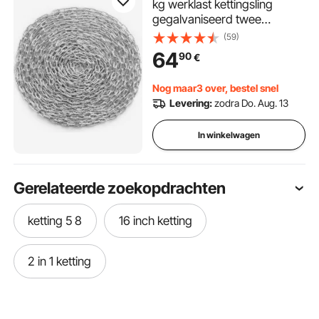
kg werklast kettingsling
gegalvaniseerd twee
snelkoppelingen
(59)
koolstofstalen schakelketting
64
90
€
voor slepen, ophangen,
kamperen, huisdieren slepen
Nog maar3 over, bestel snel
Levering:
zodra Do. Aug. 13
In winkelwagen
Gerelateerde zoekopdrachten
ketting 5 8
16 inch ketting
2 in 1 ketting