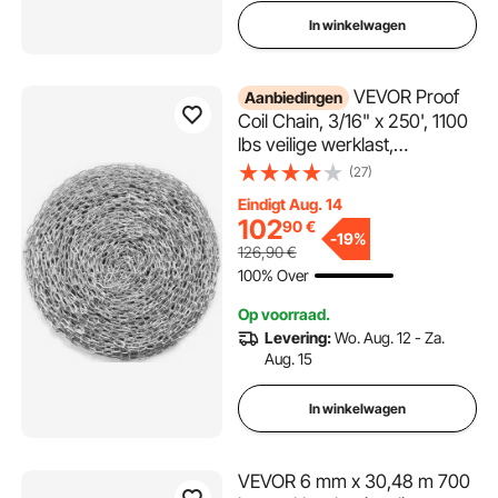
In winkelwagen
VEVOR Proof
Aanbiedingen
Coil Chain, 3/16" x 250', 1100
lbs veilige werklast,
gegalvaniseerde Proof Coil
(27)
Chain met twee
Eindigt Aug. 14
snelkoppelingen, verzinkte
102
90
€
koolstofstalen schakelketting
-
19%
126,90
€
voor slepen, ophangen,
100% Over
kamperen, huisdieren slepen
Op voorraad.
Levering:
Wo. Aug. 12 - Za.
Aug. 15
In winkelwagen
VEVOR 6 mm x 30,48 m 700