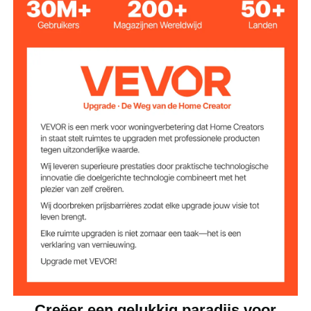
Donkergrijs
Kleur
8
Aantal lagen
Aantal
2
kattengrotten
Gewichtscapacitei
40 kg
t
Afmetingen
34 x 34 x 8 cm
bovenste zitstok
15,7 x 11,8 x 11,8 inch / 40 x
30 x 30 cm; 30 x 30 x 30
Grootte kattengrot
cm;
23,6 x 19,3 inch / 60 x 49
Basisoppervlak
cm
Creëer een gelukkig paradijs voor