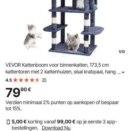
1/12
VEVOR Kattenboom voor binnenkatten, 173,5 cm
kattentoren met 2 kattenhuizen, sisal krabpaal, hangmat,
...
zitstok, springplatforms, groot kattenmeubel,
35
4.5
activiteitencentrum met hangende bal, donkergrijs
79
90
€
Verdien minimaal
2%
punten op aankopen of bespaar
tot
15%
.
5
,00
€
korting vanaf
99
,00
€
op je eerste 3 app-
bestellingen.
Download Nu