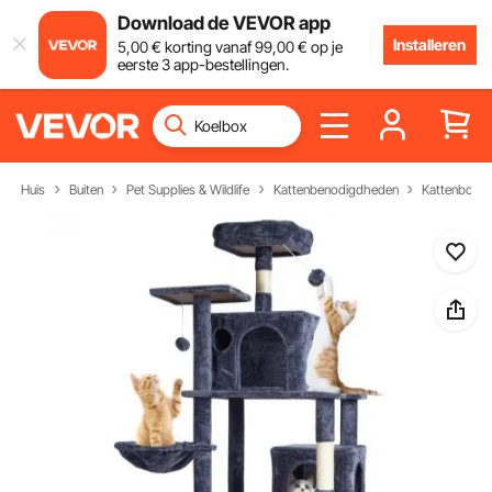
Download de VEVOR app
Installeren
5
,00
€
korting vanaf
99
,00
€
op je
eerste 3 app-bestellingen.
Huis
Buiten
Pet Supplies & Wildlife
Kattenbenodigdheden
Kattenbomen