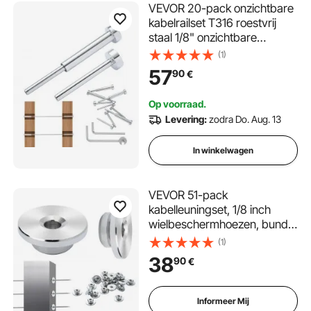
VEVOR 20-pack onzichtbare
kabelrailset T316 roestvrij
staal 1/8" onzichtbare
aansluiting en eindstuk voor
(1)
kabelrails, spanmoer 1/8"
57
90
€
voor kabelrails van
hout/metaal, zilver
Op voorraad.
Levering:
zodra Do. Aug. 13
In winkelwagen
VEVOR 51-pack
kabelleuningset, 1/8 inch
wielbeschermhoezen, bundel
met zwarte onzichtbare 1/8
(1)
inch persspanner en klem,
38
90
€
kabelleuningpaalbeschermho
ezen voor 0,41 inch
horizontale gatpaal
Informeer Mij