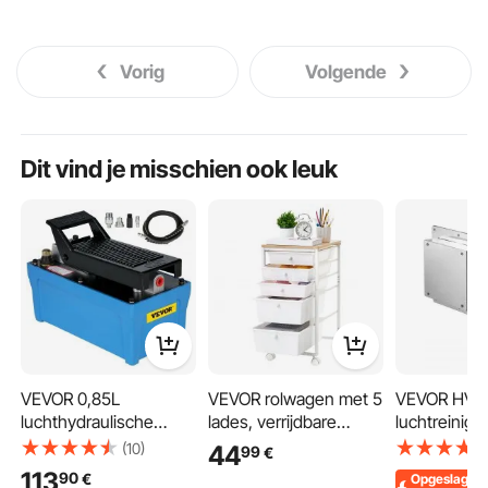
Vorig
Volgende
Dit vind je misschien ook leuk
VEVOR 0,85L
VEVOR rolwagen met 5
VEVOR HVA
luchthydraulische
lades, verrijdbare
luchtreinige
pomp, 8,04 kg
container
hele huis,
(10)
44
99
€
pneumatische
400x330x635mm, wit,
UVC-licht in
113
90
€
Opgeslagen