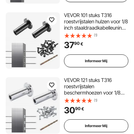
VEVOR 101 stuks T316
roestvrijstalen hulzen voor 1/8
inch staaldraadkabelleuning,
doe-het-zelf balustrade T316
(1)
maritieme kwaliteit, met een
37
90
€
gratis boor, zwart
Informeer Mij
VEVOR 121 stuks T316
roestvrijstalen
beschermhoezen voor 1/8
inch staaldraadkabelleuning,
(1)
doe-het-zelf balustrade T316
30
90
€
maritieme kwaliteit, met een
gratis boor, zilver
Informeer Mij