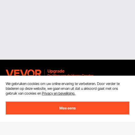
We gebruiken cookies om uw online ervaring te verbeteren. Door verder te
bladeren op deze website, we gaan ervan uit dat u akkoord gaat met ons
Ontvang 5 € korting als je je inschrijft voor e-mails
gebruik van cookies en
Privacy en beveiliging.
met besparingen en tips.
Mee eens
E-mailadres
Abonneren
Door op de knop
abonneren
te klikken, gaat u akkoord met ons
Privacy- & Cookiebeleid
.