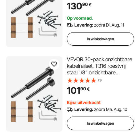
drukknopuiteinde voor
130
90
€
kabelleuning, drukklem 1/8-
inch voor houten/metalen
Op voorraad.
palen, zwart
Levering:
zodra Di. Aug. 11
In winkelwagen
VEVOR 30-pack onzichtbare
kabelrailset, T316 roestvrij
staal 1/8" onzichtbare
aansluiting en eindstuk voor
(1)
kabelrail, spantang 1/8" voor
101
90
€
houten/metalen palen,
kabelrailhardware, zwart
Bijna uitverkocht
Levering:
zodra Ma. Aug. 10
In winkelwagen