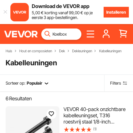
Download de VEVOR app
Installeren
5
,00
€
korting vanaf
99
,00
€
op je
eerste 3 app-bestellingen.
Huis
Hout en composieten
Dek
Dekleuningen
Kabelleuningen
Kabelleuningen
Sorteer op:
Populair
Filters
6
Resultaten
VEVOR 40-pack onzichtbare
kabelleuningset, T316
roestvrij staal 1/8-inch
onzichtbare ontvanger en
(1)