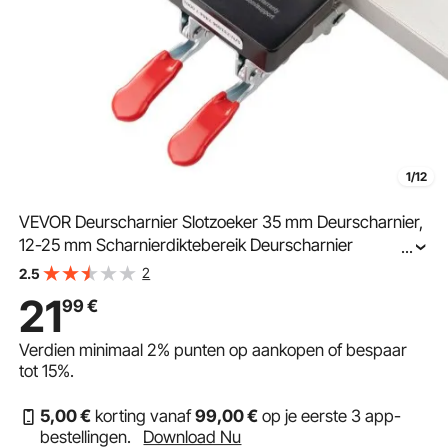
1/12
VEVOR Deurscharnier Slotzoeker 35 mm Deurscharnier,
12-25 mm Scharnierdiktebereik Deurscharnier
...
Sjabloonmal, 10-15 mm Boordiepte Houtbewerking
2
2.5
Gatopener, Positionering, Boren, Sleufmachine
21
99
€
Verdien minimaal
2%
punten op aankopen of bespaar
tot
15%
.
5
,00
€
korting vanaf
99
,00
€
op je eerste 3 app-
bestellingen.
Download Nu