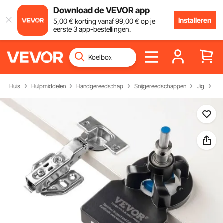
Download de VEVOR app
Installeren
5
,00
€
korting vanaf
99
,00
€
op je
eerste 3 app-bestellingen.
Huis
Hulpmiddelen
Handgereedschap
Snijgereedschappen
Jig
Sc