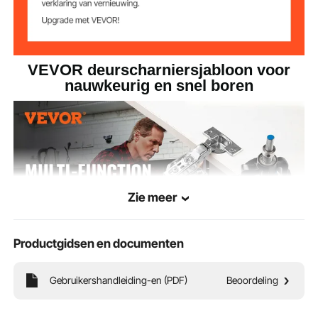
kledingkasten en deursloten. Hij is uitgerust met een
boor van 35 mm (1,38 inch) voor het boren van
gaten. De afstand tussen de scharnierschroeven is
1,81" (46 mm), 1,89" (48 mm) of 2,05" (52 mm).
VEVOR deurscharniersjabloon voor
nauwkeurig en snel boren
Zie meer
Productgidsen en documenten
Gebruikershandleiding-en (PDF)
Beoordeling